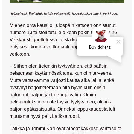
Huippuhetki: Topi tulitti Harjulla voittomaalin hopeajoukkue Interin verkkoon.
Miehen oma kausi oli ulospäin katsoen onnistunut,
numero 13 taisteli tutulla oikean pakin tontillaan 26
Veikkausliigaottelussa, joista kotiyleisön mieliin painui
erityisesti komea voittomaali hopeamitalisti Interin
verkkoon.
– Siihen olen tietenkin tyytyväinen, että pääsin
pelaamaan käytännössä aina, kun olin terveenä.
Mutta vatsavamma varjosti kautta aika lailla, enkä
pystynyt harjoittelemaan niin hyvin kuin olisin
halunnut, paljon jäi treenejä väliin. Omiin
pelisuorituksiin en ole täysin tyytyväinen, oli aika
paljon epätasaisuutta. Onneksi loppukaudesta tuli
muutama hyvä peli, Latikka ruotii.
Latikka ja
Tommi Kari
ovat ainoat kakkosdivaritasolta