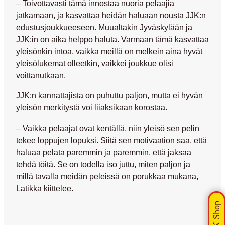
– Toivottavasti tämä innostaa nuoria pelaajia
jatkamaan, ja kasvattaa heidän haluaan nousta JJK:n
edustusjoukkueeseen. Muualtakin Jyväskylään ja
JJK:in on aika helppo haluta. Varmaan tämä kasvattaa
yleisönkin intoa, vaikka meillä on melkein aina hyvät
yleisölukemat olleetkin, vaikkei joukkue olisi
voittanutkaan.
JJK:n kannattajista on puhuttu paljon, mutta ei hyvän
yleisön merkitystä voi liiaksikaan korostaa.
– Vaikka pelaajat ovat kentällä, niin yleisö sen pelin
tekee loppujen lopuksi. Siitä sen motivaation saa, että
haluaa pelata paremmin ja paremmin, että jaksaa
tehdä töitä. Se on todella iso juttu, miten paljon ja
millä tavalla meidän peleissä on porukkaa mukana,
Latikka kiittelee.