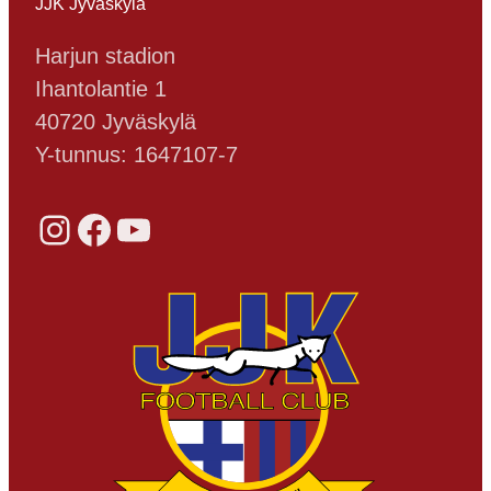
JJK Jyväskylä
Harjun stadion
Ihantolantie 1
40720 Jyväskylä
Y-tunnus: 1647107-7
Instagram
Facebook
YouTube