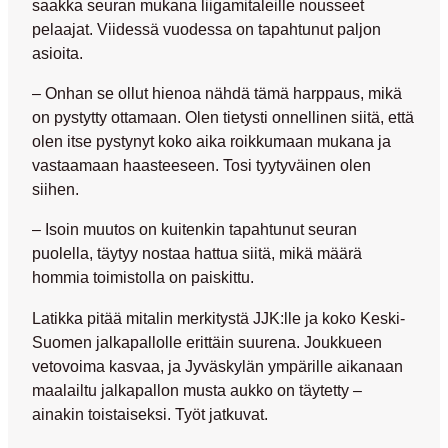
saakka seuran mukana liigamitaleille nousseet
pelaajat. Viidessä vuodessa on tapahtunut paljon
asioita.
– Onhan se ollut hienoa nähdä tämä harppaus, mikä
on pystytty ottamaan. Olen tietysti onnellinen siitä, että
olen itse pystynyt koko aika roikkumaan mukana ja
vastaamaan haasteeseen. Tosi tyytyväinen olen
siihen.
– Isoin muutos on kuitenkin tapahtunut seuran
puolella, täytyy nostaa hattua siitä, mikä määrä
hommia toimistolla on paiskittu.
Latikka pitää mitalin merkitystä JJK:lle ja koko Keski-
Suomen jalkapallolle erittäin suurena. Joukkueen
vetovoima kasvaa, ja Jyväskylän ympärille aikanaan
maalailtu jalkapallon musta aukko on täytetty –
ainakin toistaiseksi. Työt jatkuvat.