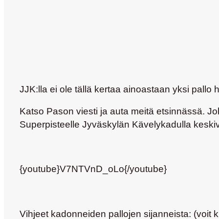
JJK:lla ei ole tällä kertaa ainoastaan yksi pal
Katso Pason viesti ja auta meitä etsinnässä.
Jo
Superpisteelle Jyväskylän Kävelykadulla keskivii
{youtube}V7NTVnD_oLo{/youtube}
Vihjeet kadonneiden pallojen sijanneista: (voit