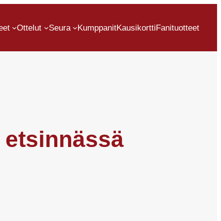
eet
Ottelut
Seura
Kumppanit
Kausikortti
Fanituotteet
ä etsinnässä