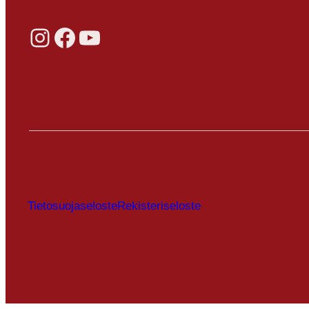
Instagram
Facebook
YouTube
Tietosuojaseloste
Rekisteriseloste