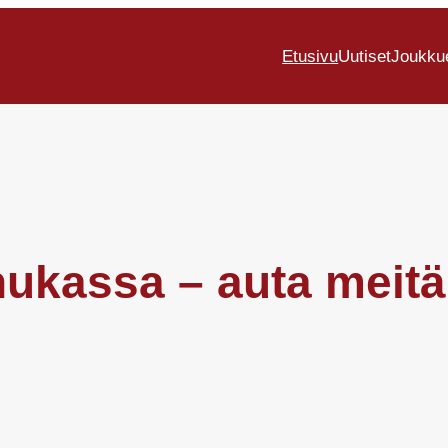
Etusivu
Uutiset
Joukku
 hukassa – auta meit