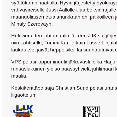
syöttökombinaatiolla. Hyvin järjestetty hyökkäys
vahvavireiselle Jussi Aallolle tilaa boksin rajalle, 
maanuoliaisen etualanurkkaan ohi paikoilleen
Mihaly Szerovayn.
Heti vieraiden johtomaalin jälkeen JJK sai järjes
niin Lahtiselle, Tommi Karille kuin Lasse Linjala
laukaukset jäivät heppoisiksi tai suuntautuivat 
VPS pelasi loppuminuutit järkevästi, eikä Harju
runsaslukuinen yleisö päässyt vielä juhlimaan 
maalia.
Keskikenttäpelaaja Christian Sund pelasi uran
liigaottelun.