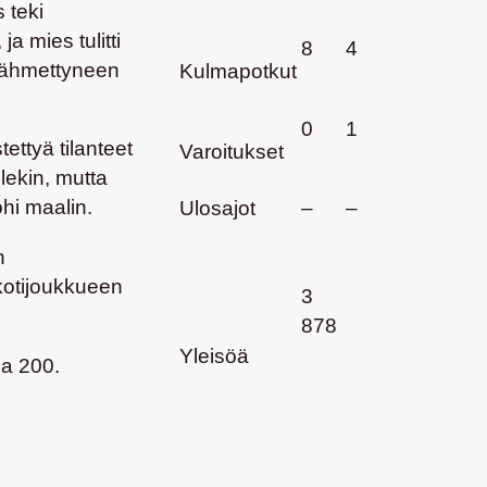
 teki
ja mies tulitti
8
4
 jähmettyneen
Kulmapotkut
0
1
tettyä tilanteet
Varoitukset
llekin, mutta
ohi maalin.
Ulosajot
–
–
n
kotijoukkueen
3
878
Yleisöä
sa 200.