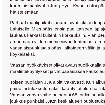
korealaismaalivahti Jung-Hyuk Kwonia olisi pä
hätistelemään.
Parhaat maalipaikat siunaantuivat jakson loppu
Lahtiselle. Mies pääsi ensin puolittaiseen läpia
laukaus karkasi kuitenkin korkeuksiin. Pian pe
ampumaan viiden metrin viivan tuntumasta, mu
vaasalaispuolustaja pääsi jalkoineen väliin ja l
köykäiseksi.
Vaasan hyökkäykset olivat avauspuolikkaalla s
maalintekoyritykset jäivät pääasiassa kaukolau
Toisen puoliajan JJK aloitti väkevästi. Kun alku
paine jäi tuloksettomaksi, kääntyi ottelun hallinta
Vaasan vahva vaihe huipentui 68. peliminuutilla,
joukkue puhkaisi JJK:n keskialueen puolustuks