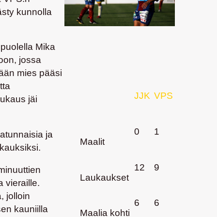
ästy kunnolla
puolella Mika
joon, jossa
rään mies pääsi
tta
JJK
VPS
aukaus jäi
0
1
atunnaisia ja
Maalit
kauksiksi.
12
9
minuuttien
Laukaukset
 vieraille.
 jolloin
6
6
en kauniilla
Maalia kohti