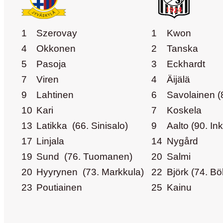
1
Szerovay
1
Kwon
4
Okkonen
2
Tanska
5
Pasoja
3
Eckhardt
7
Viren
4
Äijälä
9
Lahtinen
6
Savolainen (
10
Kari
7
Koskela
13
Latikka (66. Sinisalo)
9
Aalto (90. Ink
17
Linjala
14
Nygård
19
Sund (76. Tuomanen)
20
Salmi
20
Hyyrynen (73. Markkula)
22
Björk (74. Bö
23
Poutiainen
25
Kainu