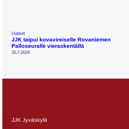
Uutiset
JJK taipui kovavireiselle Rovaniemen
Palloseuralle vieraskentällä
25.7.2026
JJK Jyväskylä