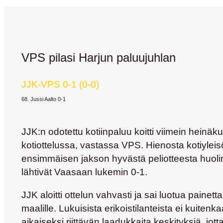
VPS pilasi Harjun paluujuhlan
JJK-VPS 0-1 (0-0)
68. Jussi Aalto 0-1
JJK:n odotettu kotiinpaluu koitti viimein heinäk
kotiottelussa, vastassa VPS. Hienosta kotiyleis
ensimmäisen jakson hyvästä peliotteesta huolim
lähtivät Vaasaan lukemin 0-1.
JJK aloitti ottelun vahvasti ja sai luotua painet
maalille. Lukuisista erikoistilanteista ei kuitenk
aikaiseksi riittävän laadukkaita keskityksiä, jot