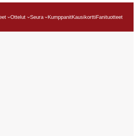
eet
Ottelut
Seura
Kumppanit
Kausikortti
Fanituotteet