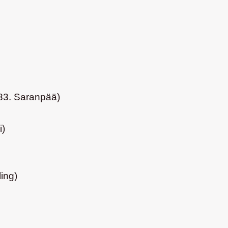
83. Saranpää)
i)
ling)