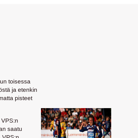
uun toisessa
östä ja etenkin
atta pisteet
ta VPS:n
aan saatu
ta VPS:n