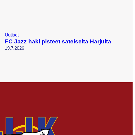
Uutiset
FC Jazz haki pisteet sateiselta Harjulta
19.7.2026