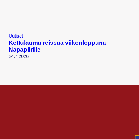
Uutiset
Kettulauma reissaa viikonloppuna
Napapiirille
24.7.2026