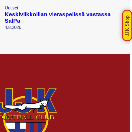
Uutiset
Keskiviikkoillan vieraspelissä vastassa
SalPa
4.8.2026