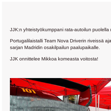
JJK:n yhteistyökumppani rata-autoilun puolella 
Portugalilaistalli Team Nova Driverin riveissä a
sarjan Madridin osakilpailun paalupaikalle.
JJK onnittelee Mikkoa komeasta voitosta!