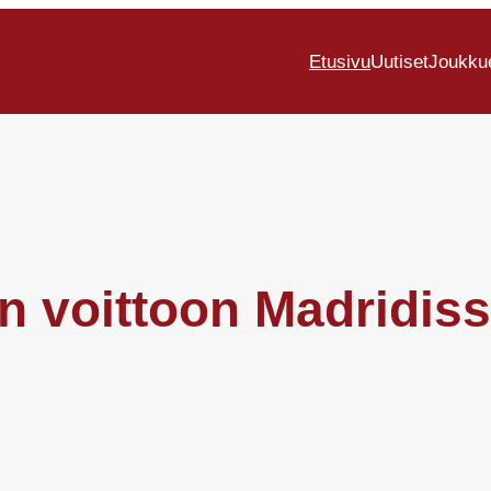
Etusivu
Uutiset
Joukku
 voittoon Madridiss