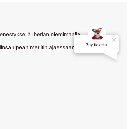
enestyksellä Iberian niemimaalla.
iinsa upean meriitin ajaessaan Spanish GT -