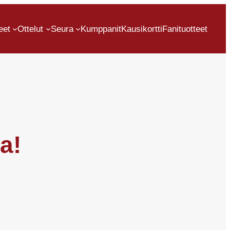
eet
Ottelut
Seura
Kumppanit
Kausikortti
Fanituotteet
a!