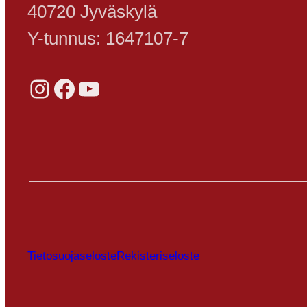
40720 Jyväskylä
Y-tunnus: 1647107-7
Instagram
Facebook
YouTube
Tietosuojaseloste
Rekisteriseloste