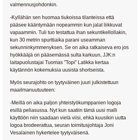
valmennusjohdonkin.
-Kyllähän sen huomaa tiukoissa tilanteissa että
pääsee kääntymään nopeammin kun jalat liikkuvat
vapaammin. Tuli tuo testattua ihan sekuntikellollakin,
kun 30 metrin spurttiaika parani useamman
sekunninkymmenyksen. Se on aika ratkaiseva ero jos
hyökkääjä on pääsemässä sulta karkuun, JJK:n
laitapuolustajai
Tuomas ”Topi” Latikka
kertaa
käytännön kokemuksia uusista shortseista.
Myös seurajohto on tyytyväinen juuri julkistettuun
maailmanuutuuteen:
-Meillä on aika paljon yhteistyökumppanien logoja
esillä peliasussa. Nyt kun saatiin tämä uusi malli
käyttöön niin saadaan vielä viisi, ehkä kuusikin uutta
logoa brodeerattua, seuran toimitusjohtaja
Joni
Vesalainen
hykertelee tyytyväisenä.