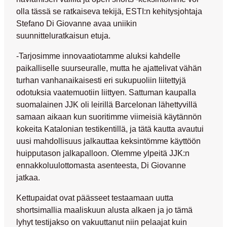
olla tässä se ratkaiseva tekijä, ESTI:n kehitysjohtaja
Stefano Di Giovanne
avaa uniikin
suunnitteluratkaisun etuja.
-Tarjosimme innovaatiotamme aluksi kahdelle
paikalliselle suurseuralle, mutta he ajattelivat vähän
turhan vanhanaikaisesti eri sukupuoliin liitettyjä
odotuksia vaatemuotiin liittyen. Sattuman kaupalla
suomalainen JJK oli leirillä Barcelonan lähettyvillä
samaan aikaan kun suoritimme viimeisiä käytännön
kokeita Katalonian testikentillä, ja tätä kautta avautui
uusi mahdollisuus jalkauttaa keksintömme käyttöön
huipputason jalkapalloon. Olemme ylpeitä JJK:n
ennakkoluulottomasta asenteesta, Di Giovanne
jatkaa.
Kettupaidat ovat päässeet testaamaan uutta
shortsimallia maaliskuun alusta alkaen ja jo tämä
lyhyt testijakso on vakuuttanut niin pelaajat kuin