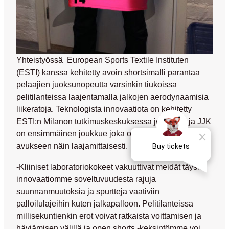
Yhteistyössä European Sports Textile Instituten
(ESTI) kanssa kehitetty avoin shortsimalli parantaa
pelaajien juoksunopeutta varsinkin tiukoissa
pelitilanteissa laajentamalla jalkojen aerodynaamisia
liikeratoja. Teknologista innovaatiota on kehitetty
ESTI:n Milanon tutkimuskeskuksessa jo vuosia ja JJK
on ensimmäinen joukkue joka ottaa uuden tekniikan
avukseen näin laajamittaisesti.
-Kliiniset laboratoriokokeet vakuuttivat meidät täysin
innovaatiomme soveltuvuudesta rajuja
suunnanmuutoksia ja spurtteja vaativiin
palloilulajeihin kuten jalkapalloon. Pelitilanteissa
millisekuntienkin erot voivat ratkaista voittamisen ja
häviämisen välillä ja open shorts -keksintömme voi