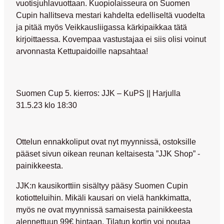
vuotisjuhlavuottaan. Kuopiolaisseura on Suomen
Cupin hallitseva mestari kahdelta edelliseltä vuodelta
ja pitää myös Veikkausliigassa kärkipaikkaa tätä
kirjoittaessa. Kovempaa vastustajaa ei siis olisi voinut
arvonnasta Kettupaidoille napsahtaa!
Suomen Cup 5. kierros: JJK – KuPS || Harjulla
31.5.23 klo 18:30
Ottelun ennakkoliput ovat nyt myynnissä, ostoksille
pääset sivun oikean reunan keltaisesta ”
JJK Shop
” -
painikkeesta.
JJK:n kausikorttiin sisältyy pääsy Suomen Cupin
kotiotteluihin. Mikäli kausari on vielä hankkimatta,
myös ne ovat myynnissä samaisesta painikkeesta
alennettuun 99€ hintaan
. Tilatun kortin voi noutaa