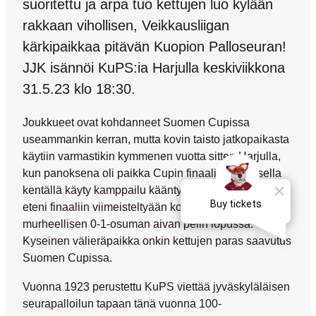
suoritettu ja arpa tuo kettujen luo kylään
rakkaan vihollisen, Veikkausliigan
kärkipaikkaa pitävän Kuopion Palloseuran!
JJK isännöi KuPS:ia Harjulla keskiviikkona
31.5.23 klo 18:30.
Joukkueet ovat kohdanneet Suomen Cupissa
useammankin kerran, mutta kovin taisto jatkopaikasta
käytiin varmastikin kymmenen vuotta sitten Harjulla,
kun panoksena oli paikka Cupin finaaliin. Sateisella
kentällä käyty kamppailu kääntyi vieraille ja KuPS
eteni finaaliin viimeisteltyään kotiyleisön kannalta
murheellisen 0-1-osuman aivan pelin lopussa.
Kyseinen välieräpaikka onkin kettujen paras saavutus
Suomen Cupissa.
Vuonna 1923 perustettu KuPS viettää jyväskyläläisen
seurapalloilun tapaan tänä vuonna 100-