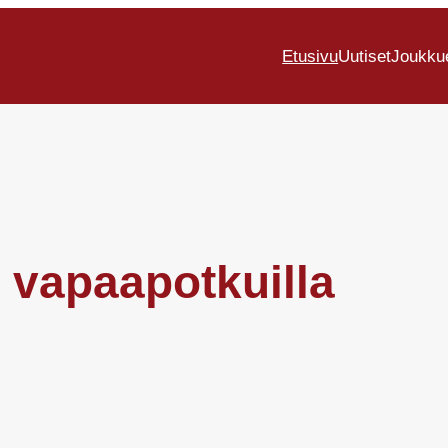
Etusivu
Uutiset
Joukku
n vapaapotkuilla