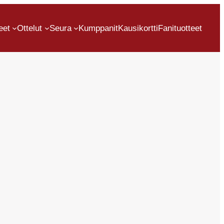
eet
Ottelut
Seura
Kumppanit
Kausikortti
Fanituotteet