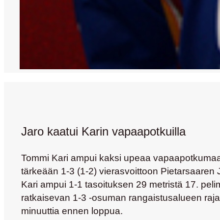
Jaro kaatui Karin vapaapotkuilla
Tommi Kari ampui kaksi upeaa vapaapotkumaali
tärkeään 1-3 (1-2) vierasvoittoon Pietarsaaren J
Kari ampui 1-1 tasoituksen 29 metristä 17. pelim
ratkaisevan 1-3 -osuman rangaistusalueen raja
minuuttia ennen loppua.