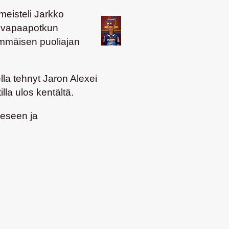
meisteli Jarkko
 vapaapotkun
immäisen puoliajan
la tehnyt Jaron Alexei
illa ulos kentältä.
eeseen ja