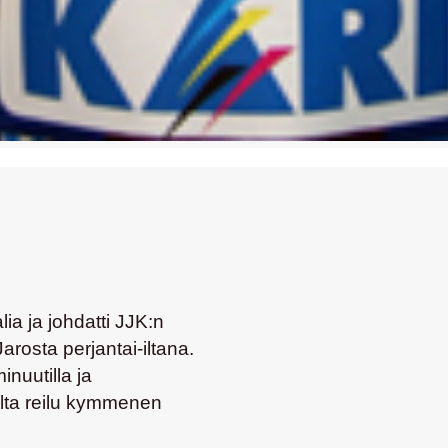
a ja johdatti JJK:n
arosta perjantai-iltana.
inuutilla ja
lta reilu kymmenen