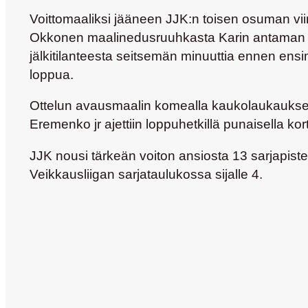
Voittomaaliksi jääneen JJK:n toisen osuman vii
Okkonen maalinedusruuhkasta Karin antaman
jälkitilanteesta seitsemän minuuttia ennen ens
loppua.
Ottelun avausmaalin komealla kaukolaukauksel
Eremenko jr ajettiin loppuhetkillä punaisella kort
JJK nousi tärkeän voiton ansiosta 13 sarjapist
Veikkausliigan sarjataulukossa sijalle 4.