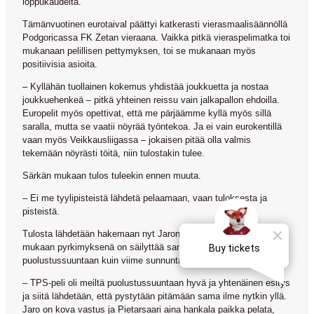
loppukaudelta.
Tämänvuotinen eurotaival päättyi katkerasti vierasmaalisäännöllä
Podgoricassa FK Zetan vieraana. Vaikka pitkä vieraspelimatka toi
mukanaan pelillisen pettymyksen, toi se mukanaan myös
positiivisia asioita.
– Kyllähän tuollainen kokemus yhdistää joukkuetta ja nostaa
joukkuehenkeä – pitkä yhteinen reissu vain jalkapallon ehdoilla.
Europelit myös opettivat, että me pärjäämme kyllä myös sillä
saralla, mutta se vaatii nöyrää työntekoa. Ja ei vain eurokentillä
vaan myös Veikkausliigassa – jokaisen pitää olla valmis
tekemään nöyrästi töitä, niin tulostakin tulee.
Särkän mukaan tulos tuleekin ennen muuta.
– Ei me tyylipisteistä lähdetä pelaamaan, vaan tuloksesta ja
pisteistä.
Tulosta lähdetään hakemaan nyt Jaron kustannuksella ja Särkän
mukaan pyrkimyksenä on säilyttää samanlainen tiiviys
puolustussuuntaan kuin viime sunnuntaina TPS:aa vastaan.
– TPS-peli oli meiltä puolustussuuntaan hyvä ja yhtenäinen esitys
ja siitä lähdetään, että pystytään pitämään sama ilme nytkin yllä.
Jaro on kova vastus ja Pietarsaari aina hankala paikka pelata,