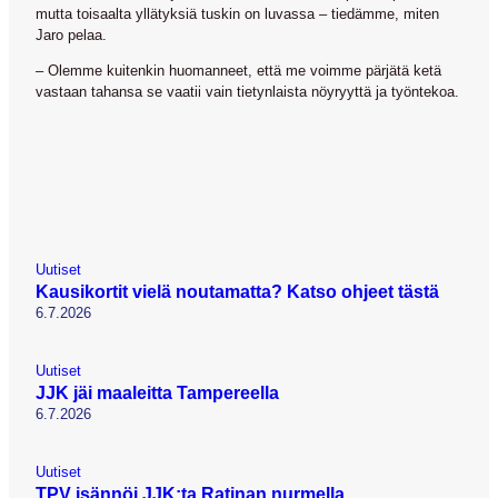
mutta toisaalta yllätyksiä tuskin on luvassa – tiedämme, miten
Jaro pelaa.
– Olemme kuitenkin huomanneet, että me voimme pärjätä ketä
vastaan tahansa se vaatii vain tietynlaista nöyryyttä ja työntekoa.
Uutiset
Kausikortit vielä noutamatta? Katso ohjeet tästä
6.7.2026
Uutiset
JJK jäi maaleitta Tampereella
6.7.2026
Uutiset
TPV isännöi JJK:ta Ratinan nurmella