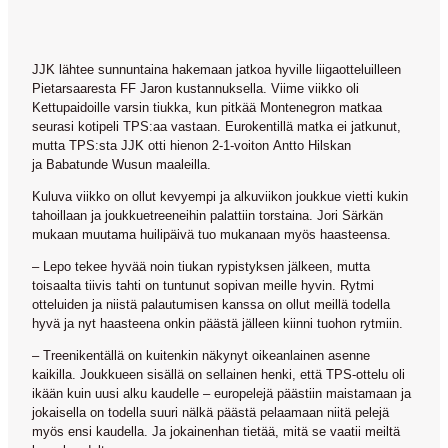
JJK lähtee sunnuntaina hakemaan jatkoa hyville liigaotteluilleen
Pietarsaaresta FF Jaron kustannuksella. Viime viikko oli
Kettupaidoille varsin tiukka, kun pitkää Montenegron matkaa
seurasi kotipeli TPS:aa vastaan. Eurokentillä matka ei jatkunut,
mutta TPS:sta JJK otti hienon 2-1-voiton
Antto Hilskan
ja
Babatunde Wusun
maaleilla.
Kuluva viikko on ollut kevyempi ja alkuviikon joukkue vietti kukin
tahoillaan ja joukkuetreeneihin palattiin torstaina.
Jori Särkän
mukaan muutama huilipäivä tuo mukanaan myös haasteensa.
– Lepo tekee hyvää noin tiukan rypistyksen jälkeen, mutta
toisaalta tiivis tahti on tuntunut sopivan meille hyvin. Rytmi
otteluiden ja niistä palautumisen kanssa on ollut meillä todella
hyvä ja nyt haasteena onkin päästä jälleen kiinni tuohon rytmiin.
– Treenikentällä on kuitenkin näkynyt oikeanlainen asenne
kaikilla. Joukkueen sisällä on sellainen henki, että TPS-ottelu oli
ikään kuin uusi alku kaudelle – europelejä päästiin maistamaan ja
jokaisella on todella suuri nälkä päästä pelaamaan niitä pelejä
myös ensi kaudella. Ja jokainenhan tietää, mitä se vaatii meiltä