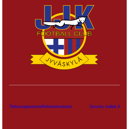
Tietosuojaseloste
Rekisteriseloste
Sivusto: kallek.fi