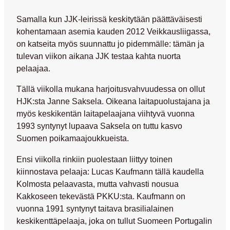
Samalla kun JJK-leirissä keskitytään päättäväisesti
kohentamaan asemia kauden 2012 Veikkausliigassa,
on katseita myös suunnattu jo pidemmälle: tämän ja
tulevan viikon aikana JJK testaa kahta nuorta
pelaajaa.
Tällä viikolla mukana harjoitusvahvuudessa on ollut
HJK:sta
Janne Saksela
. Oikeana laitapuolustajana ja
myös keskikentän laitapelaajana viihtyvä vuonna
1993 syntynyt lupaava Saksela on tuttu kasvo
Suomen poikamaajoukkueista.
Ensi viikolla rinkiin puolestaan liittyy toinen
kiinnostava pelaaja:
Lucas Kaufmann
tällä kaudella
Kolmosta pelaavasta, mutta vahvasti nousua
Kakkoseen tekevästä PKKU:sta. Kaufmann on
vuonna 1991 syntynyt taitava brasilialainen
keskikenttäpelaaja, joka on tullut Suomeen Portugalin