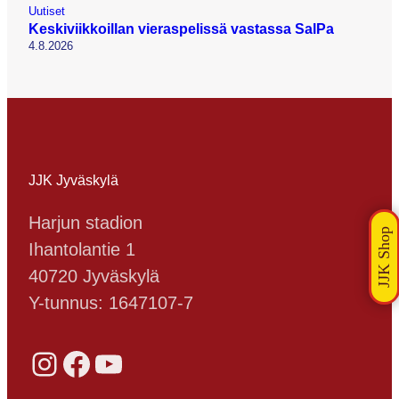
Uutiset
Keskiviikkoillan vieraspelissä vastassa SalPa
4.8.2026
JJK Jyväskylä
Harjun stadion
Ihantolantie 1
40720 Jyväskylä
Y-tunnus: 1647107-7
Instagram
Facebook
YouTube