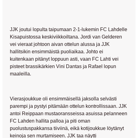
JJK joutui lopulta taipumaan 2-1-lukemin FC Lahdelle
Kisapuistossa keskiviikkoiltana.
Jordi van Gelderen
vei vieraat johtoon aivan ottelun alussa ja JJK
hallitsikin ensimmäistä puoliaikaa. Johto ei
kuitenkaan pitänyt loppuun asti, vaan FC Lahti vei
pisteet brassikärkien
Vini Dantas
ja
Rafael
lopun
maaleilla.
Vierasjoukkue oli ensimmäisellä jaksolla selvästi
parempi ja pystyi pitämään ottelun kontrollissaan. JJK
antoi Reippaan mustaoransseissa asuissa pelanneen
FC Lahden hallita palloa ja piti oman
puolustuspakkansa tiiviinä, eikä kotijoukkue löytänyt
keinoja sen murtamiseen. JJK taa näytti