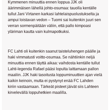
Kymmenen minuuttia ennen loppua JJK oli
äärimmäisen lähellä johto-osumaa: tauolla kentälle
tullut
Jani Virtanen
karkasi lahtelaispuolustukselta ja
ampui loistavan vedon – Tuomi sai kuitenkin juuri sen
verran sormenpäitään väliin, että pallo kimpoasi
yläriman kautta vain kulmapotkuksi.
FC Lahti oli kuitenkin saanut taisteluhengen päälle ja
haki vimmatusti voitto-osumaa. Se nähtiinkin neljä
minuuttia ennen täyttä aikaa: vaihdosta kentälle tullut
Lahti-legenda Rafael pääsi lopulta laittamaan pallon
maaliin. JJK haki tasoitusta loppuminuuttien ajan vielä
kaikin keinoin, mutta ei pystynyt enää FC Lahden
kiriin vastaamaan. Tärkeät pisteet jäivät siis Lahteen
kirvelevällä loppuhetkien maalilla.