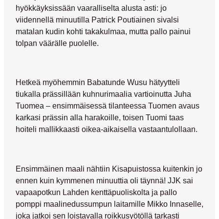
hyökkäyksissään vaaralliselta alusta asti: jo
viidennellä minuutilla
Patrick Poutiainen
sivalsi
matalan kudin kohti takakulmaa, mutta pallo painui
tolpan väärälle puolelle.
Hetkeä myöhemmin
Babatunde Wusu
hätyytteli
tiukalla prässillään kuhnurimaalia vartioinutta
Juha
Tuomea
– ensimmäisessä tilanteessa Tuomen avaus
karkasi prässin alla harakoille, toisen Tuomi taas
hoiteli mallikkaasti oikea-aikaisella vastaantulollaan.
Ensimmäinen maali nähtiin Kisapuistossa kuitenkin jo
ennen kuin kymmenen minuuttia oli täynnä! JJK sai
vapaapotkun Lahden kenttäpuoliskolta ja pallo
pomppi maalinedussumpun laitamille
Mikko Innaselle
,
joka jatkoi sen loistavalla roikkusyötöllä tarkasti