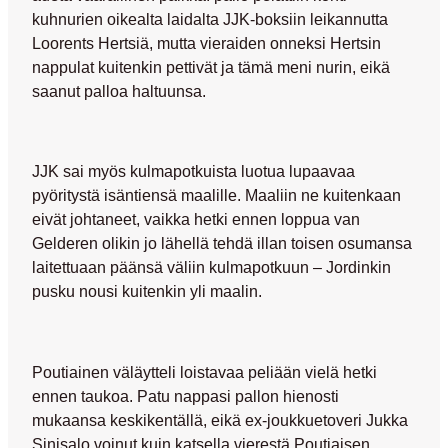
kuhnurien oikealta laidalta JJK-boksiin leikannutta
Loorents Hertsiä,
mutta vieraiden onneksi Hertsin
nappulat kuitenkin pettivät ja tämä meni nurin, eikä
saanut palloa haltuunsa.
JJK sai myös kulmapotkuista luotua lupaavaa
pyöritystä isäntiensä maalille. Maaliin ne kuitenkaan
eivät johtaneet, vaikka hetki ennen loppua van
Gelderen olikin jo lähellä tehdä illan toisen osumansa
laitettuaan päänsä väliin kulmapotkuun – Jordinkin
pusku nousi kuitenkin yli maalin.
Poutiainen väläytteli loistavaa peliään vielä hetki
ennen taukoa. Patu nappasi pallon hienosti
mukaansa keskikentällä, eikä ex-joukkuetoveri
Jukka
Sinisalo
voinut kuin katsella vierestä Poutiaisen