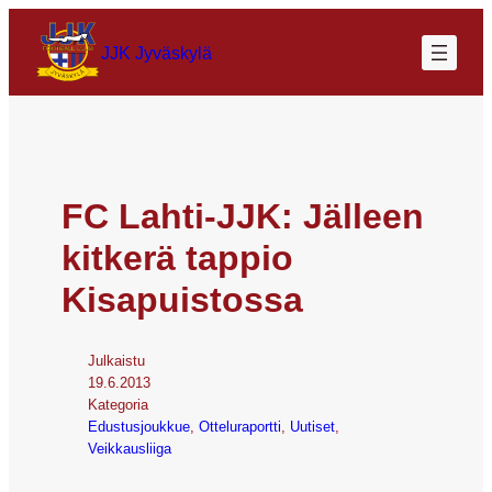
JJK Jyväskylä
FC Lahti-JJK: Jälleen
kitkerä tappio
Kisapuistossa
Julkaistu
19.6.2013
Kategoria
Edustusjoukkue
, 
Otteluraportti
, 
Uutiset
, 
Veikkausliiga