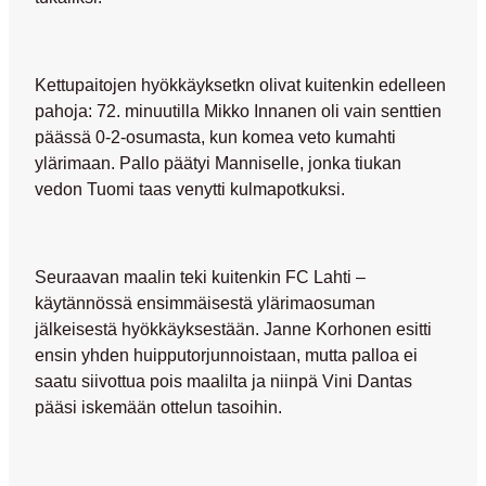
Kettupaitojen hyökkäyksetkn olivat kuitenkin edelleen
pahoja: 72. minuutilla
Mikko Innanen
oli vain senttien
päässä 0-2-osumasta, kun komea veto kumahti
ylärimaan. Pallo päätyi Manniselle, jonka tiukan
vedon Tuomi taas venytti kulmapotkuksi.
Seuraavan maalin teki kuitenkin FC Lahti –
käytännössä ensimmäisestä ylärimaosuman
jälkeisestä hyökkäyksestään.
Janne Korhonen
esitti
ensin yhden huipputorjunnoistaan, mutta palloa ei
saatu siivottua pois maalilta ja niinpä Vini Dantas
pääsi iskemään ottelun tasoihin.