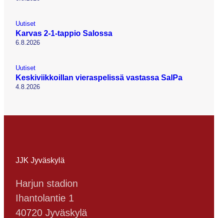
Uutiset
Karvas 2-1-tappio Salossa
6.8.2026
Uutiset
Keskiviikkoillan vieraspelissä vastassa SalPa
4.8.2026
JJK Jyväskylä
Harjun stadion
Ihantolantie 1
40720 Jyväskylä