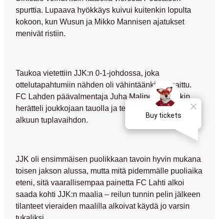
spurttia. Lupaava hyökkäys kuivui kuitenkin lopulta
kokoon, kun Wusun ja
Mikko Mannisen
ajatukset
menivät ristiin.
Taukoa vietettiin JJK:n 0-1-johdossa, joka
ottelutapahtumiin nähden oli vähintäänkin ansaittu.
FC Lahden päävalmentaja
Juha Malinen
kuitenkin
herätteli joukkojaan tauolla ja teki toisen puoliajan
alkuun tuplavaihdon.
JJK oli ensimmäisen puolikkaan tavoin hyvin mukana
toisen jakson alussa, mutta mitä pidemmälle puoliaika
eteni, sitä vaarallisempaa painetta FC Lahti alkoi
saada kohti JJK:n maalia – reilun tunnin pelin jälkeen
tilanteet vieraiden maalilla alkoivat käydä jo varsin
tukaliksi.