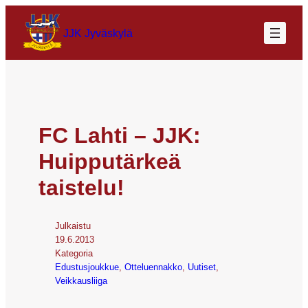
JJK Jyväskylä
FC Lahti – JJK:
Huipputärkeä
taistelu!
Julkaistu
19.6.2013
Kategoria
Edustusjoukkue
, 
Otteluennakko
, 
Uutiset
, 
Veikkausliiga