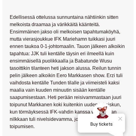
Edellisessä ottelussa sunnuntaina nähtiinkin sitten
melkoista draamaa ja värikkäitä käänteitä.
Ensimmäinen jakso oli melkoisen tapahtumaköyhä,
mutta vierasjoukkue IFK Mariehamn tuikkasi juuri
ennen taukoa 0-1-johtomaalin. Tauon jälkeen alkoikin
tapahtua: JJK tuli kentälle täysin eri ilmeellä kuin
ensimmäisellä puolikkaalla ja
Babatunde Wusu
tasoittikin tilanteen heti jakson alussa. Reilun tunnin
pelin jälkeen alkoikin
Eero Markkasen
show. Erzi tuli
vaihdosta kentälle Tunden tilalle ja viimeisteli kaksi
maalia vain kuuden minuutin sisään kentälle
saapumisestaan. Heti perään reisivammastaan juuri
toipunut Markkanen koki kuitenkin uuden takaiskun,
kun törmäyksessä IFK-vahdin kanssa vasempaan
nilkkaan tuli nivelsidevamma, joka vaatii viikkojen
toipumisen.