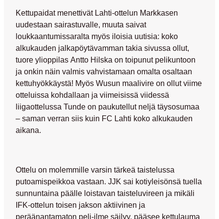
Kettupaidat menettivät Lahti-ottelun Markkasen
uudestaan sairastuvalle, muuta saivat
loukkaantumissaralta myös iloisia uutisia: koko
alkukauden jalkapöytävamman takia sivussa ollut,
tuore ylioppilas
Antto Hilska
on toipunut pelikuntoon
ja onkin näin valmis vahvistamaan omalta osaltaan
kettuhyökkäystä! Myös Wusun maalivire on ollut viime
otteluissa kohdallaan ja viimeisissä viidessä
liigaottelussa Tunde on paukutellut neljä täysosumaa
– saman verran siis kuin FC Lahti koko alkukauden
aikana.
Ottelu on molemmille varsin tärkeä taistelussa
putoamispeikkoa vastaan. JJK sai kotiyleisönsä tuella
sunnuntaina päälle loistavan taisteluvireen ja mikäli
IFK-ottelun toisen jakson aktiivinen ja
peräänantamaton peli-ilme säilyy, pääsee kettulauma