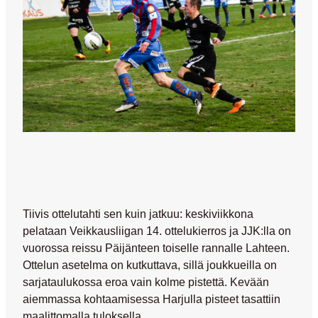
Tiivis ottelutahti sen kuin jatkuu: keskiviikkona
pelataan Veikkausliigan 14. ottelukierros ja JJK:lla on
vuorossa reissu Päijänteen toiselle rannalle Lahteen.
Ottelun asetelma on kutkuttava, sillä joukkueilla on
sarjataulukossa eroa vain kolme pistettä. Kevään
aiemmassa kohtaamisessa Harjulla pisteet tasattiin
maalittomalla tuloksella.