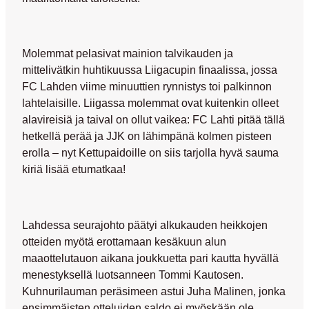
Molemmat pelasivat mainion talvikauden ja
mittelivätkin huhtikuussa Liigacupin finaalissa, jossa
FC Lahden viime minuuttien rynnistys toi palkinnon
lahtelaisille. Liigassa molemmat ovat kuitenkin olleet
alavireisiä ja taival on ollut vaikea: FC Lahti pitää tällä
hetkellä perää ja JJK on lähimpänä kolmen pisteen
erolla – nyt Kettupaidoille on siis tarjolla hyvä sauma
kiriä lisää etumatkaa!
Lahdessa seurajohto päätyi alkukauden heikkojen
otteiden myötä erottamaan kesäkuun alun
maaottelutauon aikana joukkuetta pari kautta hyvällä
menestyksellä luotsanneen
Tommi Kautosen
.
Kuhnurilauman peräsimeen astui
Juha Malinen
, jonka
ensimmäisten otteluiden saldo ei myöskään ole