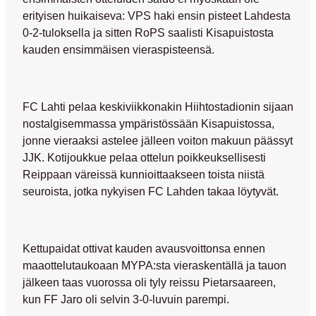
erityisen huikaiseva: VPS haki ensin pisteet Lahdesta
0-2-tuloksella ja sitten RoPS saalisti Kisapuistosta
kauden ensimmäisen vieraspisteensä.
FC Lahti pelaa keskiviikkonakin Hiihtostadionin sijaan
nostalgisemmassa ympäristössään Kisapuistossa,
jonne vieraaksi astelee jälleen voiton makuun päässyt
JJK. Kotijoukkue pelaa ottelun poikkeuksellisesti
Reippaan väreissä kunnioittaakseen toista niistä
seuroista, jotka nykyisen FC Lahden takaa löytyvät.
Kettupaidat ottivat kauden avausvoittonsa ennen
maaottelutaukoaan MYPA:sta vieraskentällä ja tauon
jälkeen taas vuorossa oli tyly reissu Pietarsaareen,
kun FF Jaro oli selvin 3-0-luvuin parempi.