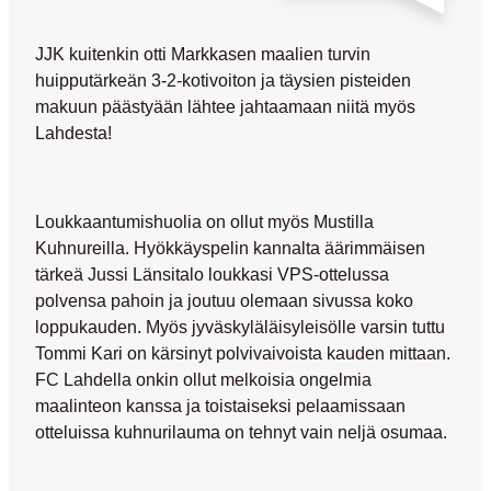
JJK kuitenkin otti Markkasen maalien turvin
huipputärkeän 3-2-kotivoiton ja täysien pisteiden
makuun päästyään lähtee jahtaamaan niitä myös
Lahdesta!
Loukkaantumishuolia on ollut myös Mustilla
Kuhnureilla. Hyökkäyspelin kannalta äärimmäisen
tärkeä
Jussi Länsitalo
loukkasi VPS-ottelussa
polvensa pahoin ja joutuu olemaan sivussa koko
loppukauden. Myös jyväskyläläisyleisölle varsin tuttu
Tommi Kari
on kärsinyt polvivaivoista kauden mittaan.
FC Lahdella onkin ollut melkoisia ongelmia
maalinteon kanssa ja toistaiseksi pelaamissaan
otteluissa kuhnurilauma on tehnyt vain neljä osumaa.