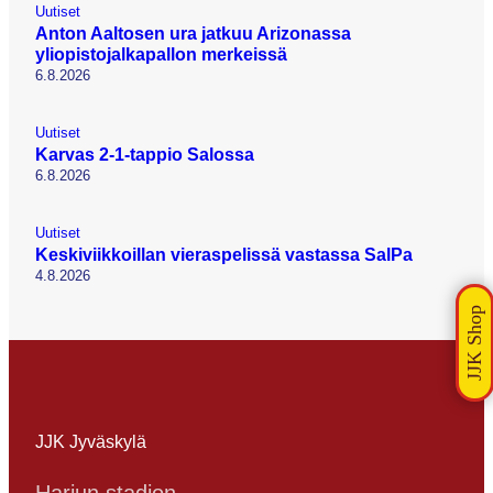
Uutiset
Anton Aaltosen ura jatkuu Arizonassa
yliopistojalkapallon merkeissä
6.8.2026
Uutiset
Karvas 2-1-tappio Salossa
6.8.2026
Uutiset
Keskiviikkoillan vieraspelissä vastassa SalPa
4.8.2026
JJK Jyväskylä