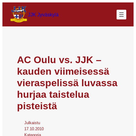
JJK Jyväskylä
AC Oulu vs. JJK –
kauden viimeisessä
vieraspelissä luvassa
hurjaa taistelua
pisteistä
Julkaistu
17.10.2010
Kategoria