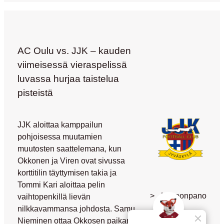
AC Oulu vs. JJK – kauden
viimeisessä vieraspelissä
luvassa hurjaa taistelua
pisteistä
JJK aloittaa kamppailun
pohjoisessa muutamien
muutosten saattelemana, kun
Okkonen ja Viren ovat sivussa
korttitilin täyttymisen takia ja
Tommi Kari aloittaa pelin
>
Kokoonpano
vaihtopenkillä lievän
nilkkavammansa johdosta. Samu
30
Korhonen
Nieminen ottaa Okkosen paikan