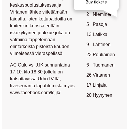
14
Sinisalo
keskuspuolustuksessa ja
Virtanen lähtee viilettämään
2
Nieminen
laidalla, joten kettupaidoilla on
5
Pasoja
kuitenkin koossa erittäin
iskukykyinen joukkue joka on
13
Latikka
valmiina tappelemaan
9
Lahtinen
elintärkeistä pisteistä kauden
viimeisessä vieraspelissä.
23
Poutiainen
6
Tuomanen
AC Oulu vs. JJK sunnuntaina
17.10. klo 18:30 (ottelu on
26
Virtanen
katsottavissa UrhoTV:llä,
17
Linjala
liveseuranta tapahtumista myös
www.facebook.com/fcjjk/
20
Hyyrynen