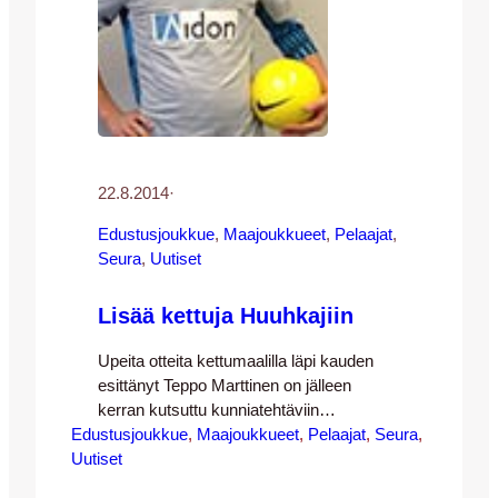
22.8.2014
·
Edustusjoukkue
, 
Maajoukkueet
, 
Pelaajat
, 
Seura
, 
Uutiset
Lisää kettuja Huuhkajiin
Upeita otteita kettumaalilla läpi kauden
esittänyt Teppo Marttinen on jälleen
kerran kutsuttu kunniatehtäviin
Edustusjoukkue
edustamaan Suomen sinivalkoisia värejä.
, 
Maajoukkueet
, 
Pelaajat
, 
Seura
, 
Uutiset
Entistäkin merkittävämmän valinnasta
tekee tällä kertaa se, että nyt ”Tepi” on