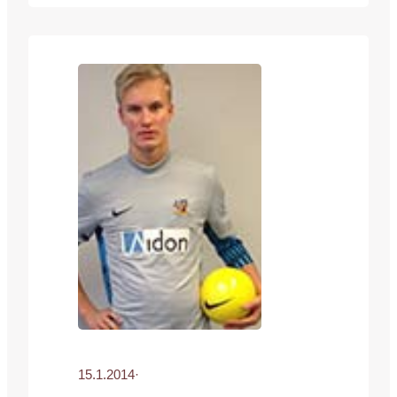
raivannut tiensä jo omaa ikäluokkaansa
vanhempien riveihin ja pelaa siis Suomen
alle 19-vuotiaiden maajoukkueessa.
Kevään korvilla 17 vuotta täyttänyt
nuorukainen kohtaa kaksoismaaottelussa
Kreikan. Ensimmäinen ottelu pelataan
Lohjalla…
15.1.2014
·