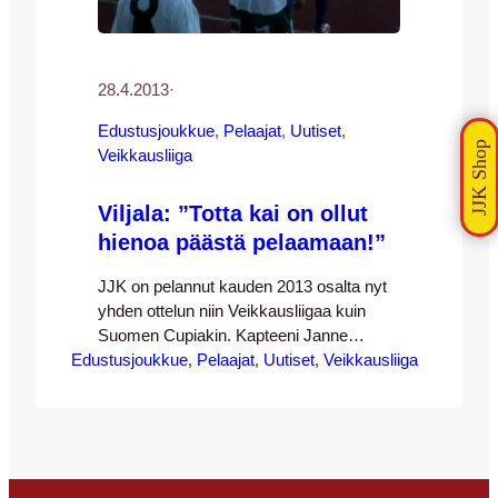
28.4.2013
·
Edustusjoukkue
, 
Pelaajat
, 
Uutiset
, 
Veikkausliiga
Viljala: ”Totta kai on ollut
hienoa päästä pelaamaan!”
JJK on pelannut kauden 2013 osalta nyt
yhden ottelun niin Veikkausliigaa kuin
Suomen Cupiakin. Kapteeni Janne
Edustusjoukkue
Korhosen oltua sivussa lievän reisivaivan
, 
Pelaajat
, 
Uutiset
, 
Veikkausliiga
takia on maalilla kauden avannut alle 18-
vuotiaiden maajoukkueenkin maalivahti
Ville Viljala. Maalivahtipelin osalta siis
jatkettiin siitä, mihin viime kausi jäi –
liigadebyyttinsä kun Viljala teki viime