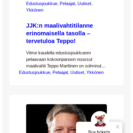
Edustusjoukkue
, 
Pelaajat
, 
Uutiset
, 
Ykkönen
JJK:n maalivahtitilanne
erinomaisella tasolla –
tervetuloa Teppo!
Viime kaudella edustusjoukkueen
pelaavaan kokoonpanoon noussut
maalivahti Teppo Marttinen on solminut
Edustusjoukkue
kaksivuotisen pelaajasopimuksen JJK:n
, 
Pelaajat
, 
Uutiset
, 
Ykkönen
edustusjoukkueen kanssa. JJK:n oma
kasvatti teki liigadebyyttinsä viime
vuoden lokakuussa vierasottelussa FC
Interiä vastaan ja oli samalla kaikkien
aikojen nuorin Veikkausliigassa pelannut
maalivahti vain 16 vuoden ja viiden
kuukauden ikäisenä – ja samalla myös
nuorin JJK:ta liigassa edustanut pelaaja.
Nuorukainen ei…