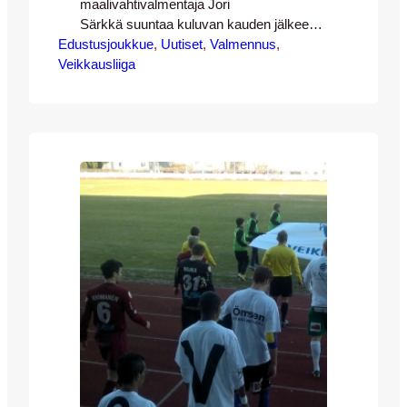
maalivahtivalmentaja Jori
Särkkä suuntaa kuluvan kauden jälkeen
Edustusjoukkue
kohti uusia haasteita. Jo
, 
Uutiset
, 
Valmennus
, 
Veikkausliiga
vuosikymmenten ajan niin JJK:n kuin sen
edeltäjienkin toiminnassa mukana ollut
Särkkä on päätynyt kauden mittaan
siihen päätökseen, että on aika vaihtaa
työympäristöä ja hakea uralle uusia tuulia.
– Intohimo on tässä työssä äärimmäisen
tärkeää – ja jos se tuntuu hiipuvan, ei
työnteko tunnu mielekkäältä. Nyt…