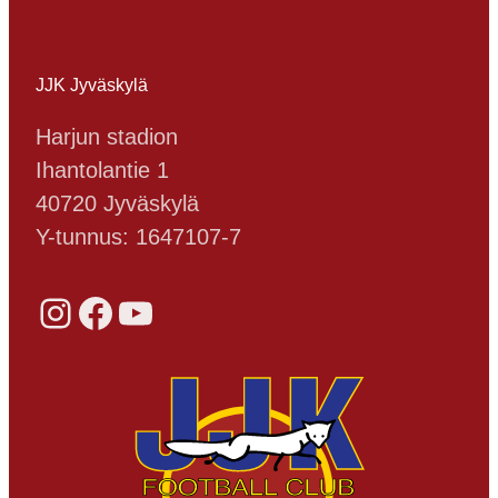
syksyn päätöskierroksella HJK:ta
vastaan. Syksyn kylmänhuurteisissa
olosuhteissa pelattu…
JJK Jyväskylä
Harjun stadion
Ihantolantie 1
40720 Jyväskylä
Y-tunnus: 1647107-7
Instagram
Facebook
YouTube