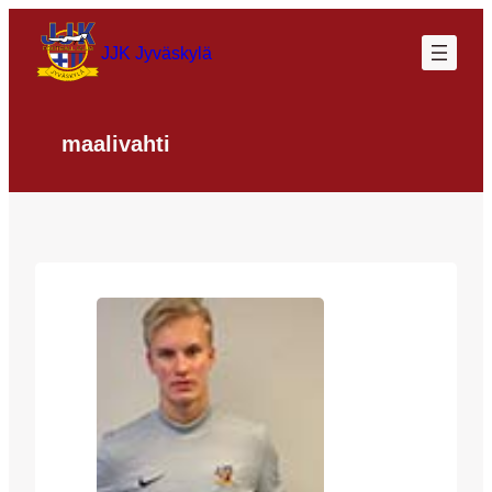
Siirry
sisältöön
JJK Jyväskylä
maalivahti