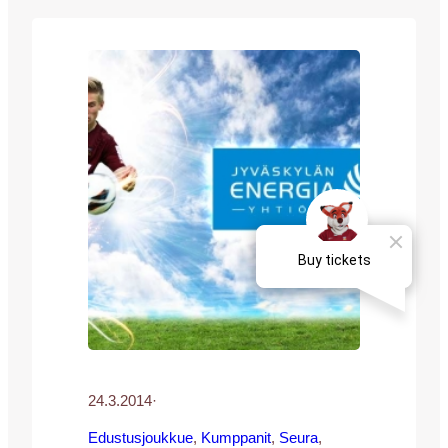
Jyväskylän Energian vesipiste josta saa
ilmaiseksi Suomen parasta
vesijohtovettä. Ennen otteluita paikalla on
myös JJK-pelaajia joilta perheen
pienimmät voivat hakea omat JJK-
keräilykorttinsa. Joka ottelussa jaetaan
eri pelaajien kortteja, muista tulla paikalle
kaikkiin…
24.3.2014
·
Edustusjoukkue
, 
Kumppanit
, 
Seura
, 