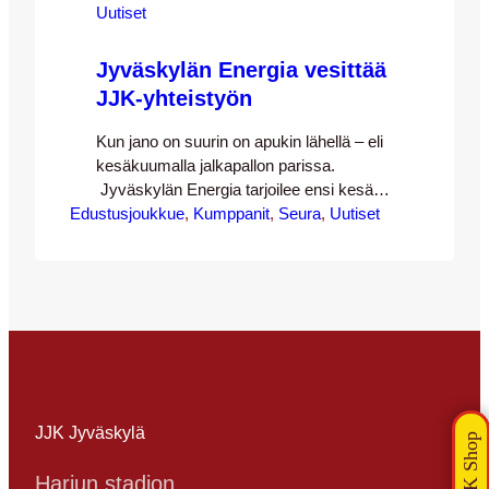
Uutiset
Jyväskylän Energia vesittää
JJK-yhteistyön
Kun jano on suurin on apukin lähellä – eli
kesäkuumalla jalkapallon parissa.
Jyväskylän Energia tarjoilee ensi kesänä
Edustusjoukkue
raikasta juomavettä JJK:n kotiotteluiden
, 
Kumppanit
, 
Seura
, 
Uutiset
yhteydessä. Jyväskylän Energia jatkaa
JJK:n pääyhteistyökumppanina uudella
monivuotisella sopimuksella.
Yhteistyöhön kuuluu muun muassa
yhteistuumin ja -voimin suunniteltava ja
toteutettava kampanjointi mitä
parhaimman urheilujuoman – terveellisen,
laadukkaan ja ympäristöystävällisen
vesijohtoveden – puolesta. JJK:n
JJK Jyväskylä
kotikenttä…
Harjun stadion