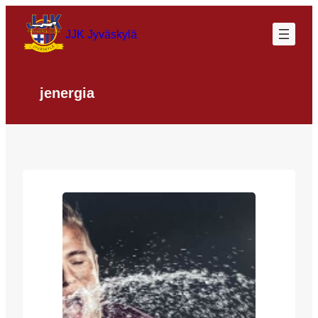
Siirry
sisältöön
JJK Jyväskylä
jenergia