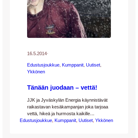
16.5.2014
·
Edustusjoukkue
, 
Kumppanit
, 
Uutiset
, 
Ykkönen
Tänään juodaan – vettä!
JJK ja Jyväskylän Energia käynnistävät
raikastavan kesäkampanjan joka tarjoaa
vettä, hikeä ja hurmosta kaikille
Edustusjoukkue
ottelukävijöille läpi kuuman
, 
Kumppanit
, 
Uutiset
, 
Ykkönen
jalkapallokauden 2014. Kaikissa
kotiotteluissamme on jatkossa