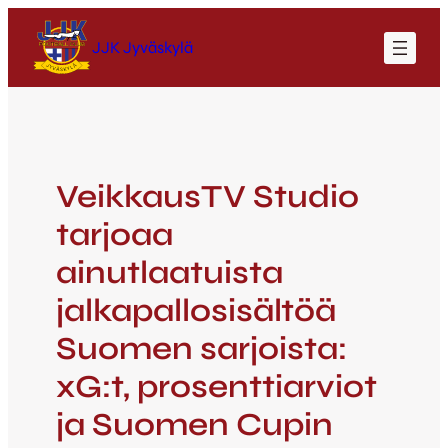
JJK Jyväskylä
VeikkausTV Studio
tarjoaa
ainutlaatuista
jalkapallosisältöä
Suomen sarjoista:
xG:t, prosenttiarviot
ja Suomen Cupin