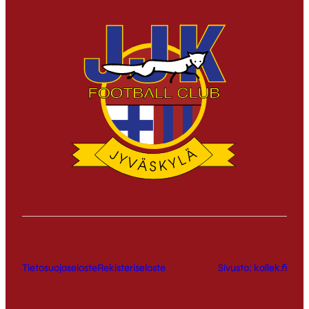
Tietosuojaseloste
Rekisteriseloste
Sivusto: kallek.fi