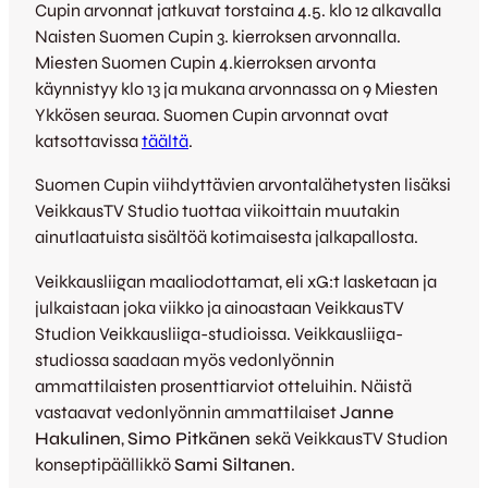
Cupin arvonnat jatkuvat torstaina 4.5. klo 12 alkavalla
Naisten Suomen Cupin 3. kierroksen arvonnalla.
Miesten Suomen Cupin 4.kierroksen arvonta
käynnistyy klo 13 ja mukana arvonnassa on 9 Miesten
Ykkösen seuraa. Suomen Cupin arvonnat ovat
katsottavissa
täältä
.
Suomen Cupin viihdyttävien arvontalähetysten lisäksi
VeikkausTV Studio tuottaa viikoittain muutakin
ainutlaatuista sisältöä kotimaisesta jalkapallosta.
Veikkausliigan maaliodottamat, eli xG:t lasketaan ja
julkaistaan joka viikko ja ainoastaan VeikkausTV
Studion Veikkausliiga-studioissa. Veikkausliiga-
studiossa saadaan myös vedonlyönnin
ammattilaisten prosenttiarviot otteluihin. Näistä
vastaavat vedonlyönnin ammattilaiset
Janne
Hakulinen
,
Simo Pitkänen
sekä VeikkausTV Studion
konseptipäällikkö
Sami Siltanen
.