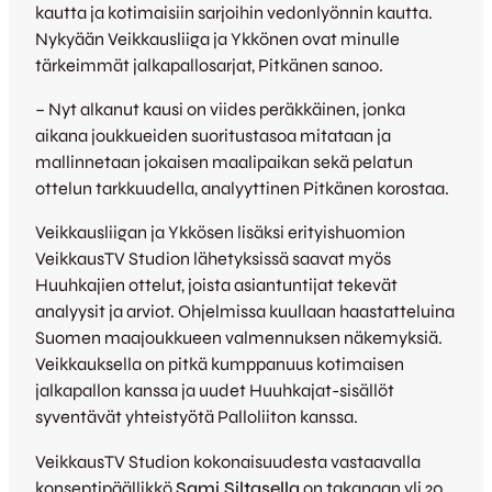
kautta ja kotimaisiin sarjoihin vedonlyönnin kautta.
Nykyään Veikkausliiga ja Ykkönen ovat minulle
tärkeimmät jalkapallosarjat, Pitkänen sanoo.
– Nyt alkanut kausi on viides peräkkäinen, jonka
aikana joukkueiden suoritustasoa mitataan ja
mallinnetaan jokaisen maalipaikan sekä pelatun
ottelun tarkkuudella, analyyttinen Pitkänen korostaa.
Veikkausliigan ja Ykkösen lisäksi erityishuomion
VeikkausTV Studion lähetyksissä saavat myös
Huuhkajien ottelut, joista asiantuntijat tekevät
analyysit ja arviot. Ohjelmissa kuullaan haastatteluina
Suomen maajoukkueen valmennuksen näkemyksiä.
Veikkauksella on pitkä kumppanuus kotimaisen
jalkapallon kanssa ja uudet Huuhkajat-sisällöt
syventävät yhteistyötä Palloliiton kanssa.
VeikkausTV Studion kokonaisuudesta vastaavalla
konseptipäällikkö
Sami Siltasella
on takanaan yli 20