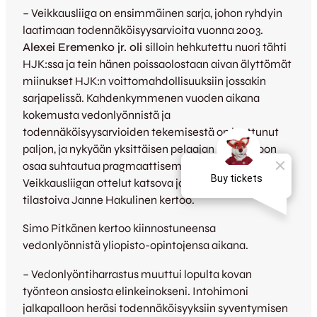
– Veikkausliiga on ensimmäinen sarja, johon ryhdyin
laatimaan todennäköisyysarvioita vuonna 2003.
Alexei Eremenko jr. oli
silloin hehkutettu nuori tähti
HJK:ssa ja tein hänen poissaolostaan aivan älyttömät
miinukset HJK:n voittomahdollisuuksiin jossakin
sarjapelissä. Kahdenkymmenen vuoden aikana
kokemusta vedonlyönnistä ja
todennäköisyysarvioiden tekemisestä on karttunut
paljon, ja nykyään yksittäisen pelaajan poissaoloon
osaa suhtautua pragmaattisemmin, kaikki
Veikkausliigan ottelut katsova ja niiden xG-lukemat
tilastoiva Janne Hakulinen kertoo.
Simo Pitkänen kertoo kiinnostuneensa
vedonlyönnistä yliopisto-opintojensa aikana.
– Vedonlyöntiharrastus muuttui lopulta kovan
työnteon ansiosta elinkeinokseni. Intohimoni
jalkapalloon heräsi todennäköisyyksiin syventymisen