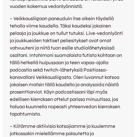
vuoden kokemus vedonlyönnistä.
– Veikkausliigaan paneuduin itse oikein täydellä
teholla viime kaudella. Täksi kaudeksi jokainen
pelaaja ja joukkue on tullut tutuksi. Live-vedonlyönti
ja joukkueiden taktiset peliesitykset ovat omat
vahvuuteni ja niitä tuon esille studiolähetyksissä
osaltani. Intohimoni suomalaista futista kohtaan on
tällä hetkellä huipussaan ja teen vapaa-ajalla
podcastia sekä twitch-lähetyksiä Positiossa-
kanavallani Veikkausliigasta. Olen luvannut katsoa
jokaisen matsin tällä kaudella ja analysoida näistä
prosenttiarviot. Käyn podcastissani läpi myös
edellisen kierroksen ottelut parissa minuutissa, jos
haluaa kuunnella nopeasti yhteenvedon kierroksen
tapahtumista.
– Kiitämme aktiivisia katsojiamme ja kuulemme
jatkossakin mielellämme palautetta ja