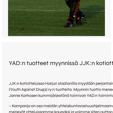
YAD:n tuotteet myynnissä JJK:n kotiott
JJK:n kotiotteluissa Harjun stadionilla myydään perjantai
(Youth Against Drugs) ry:n tuotteita. Myynnin tuotto me
Janne Korhosen kummijärjestönä toimivan YAD:n toimint
– Kampanja on osa meidän yhteiskuntavastuuohjelmaam
menevät otteluissamme kaupaksi ja voimme siten auttaa 