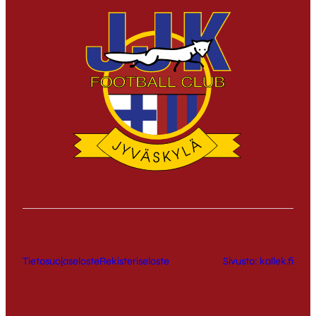
Tietosuojaseloste
Rekisteriseloste
Sivusto: kallek.fi