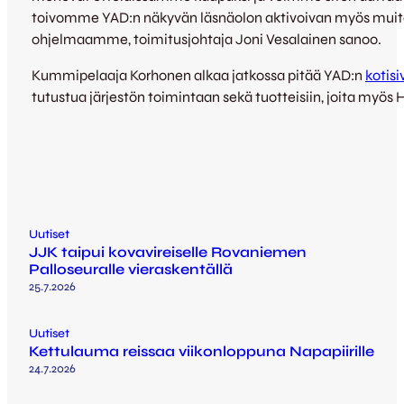
toivomme YAD:n näkyvän läsnäolon aktivoivan myös muit
ohjelmaamme, toimitusjohtaja Joni Vesalainen sanoo.
Kummipelaaja Korhonen alkaa jatkossa pitää YAD:n
kotisi
tutustua järjestön toimintaan sekä tuotteisiin, joita myös H
Uutiset
JJK taipui kovavireiselle Rovaniemen
Palloseuralle vieraskentällä
25.7.2026
Uutiset
Kettulauma reissaa viikonloppuna Napapiirille
24.7.2026