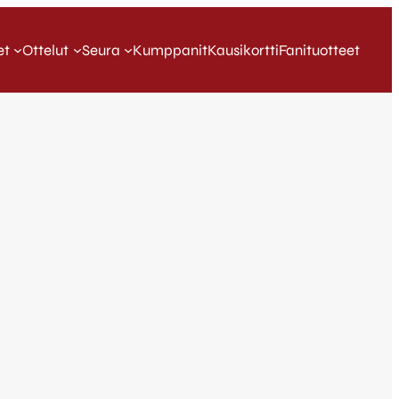
et
Ottelut
Seura
Kumppanit
Kausikortti
Fanituotteet