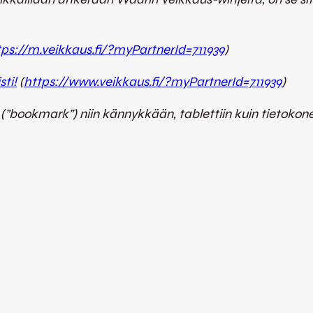
tps://m.veikkaus.fi/?myPartnerId=711939
)
ti!
(
https://www.veikkaus.fi/?myPartnerId=711939
)
si (”bookmark”) niin kännykkään, tablettiin kuin tietok