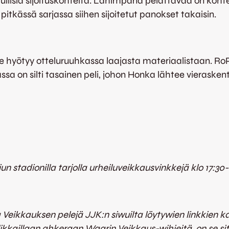
dullisia sijoituskohteita. Lähimpänä pelattavaa on koht
itkässä sarjassa siihen sijoitetut panokset takaisin.
se hyötyy otteluruuhkassa laajasta materiaalistaan. Ro
vassa on silti tasainen peli, johon Honka lähtee vieraske
n stadionilla tarjolla urheiluveikkausvinkkejä klo 17:30-1
Veikkauksen pelejä JJK:n siwuilta löytywien linkkien
klikkaillaan ahkeraan Waarin Veikkaus-wihjeitä, on se sit