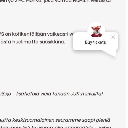
een 90 2 FC Honka, joka voittaa RoPS:n vieraissa
PS on kotikentällään vaikeasti voitettava, mutta
ntästä huolimatta suosikkina.
8:30 – lisätietoja vielä tänään JJK:n sivuilta!
 kautta keskisuomalainen seuramme saapi pieniä
ten mobiilisti tai isommalla apparaatilla – wihje