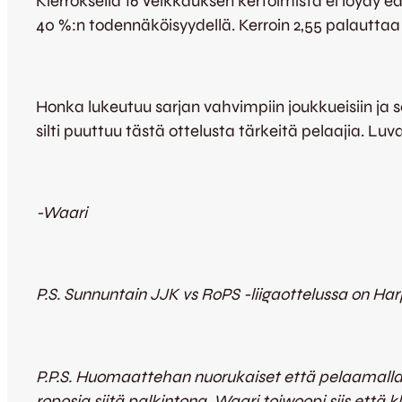
Kierroksella 16 Veikkauksen kertoimista ei löydy e
40 %:n todennäköisyydellä. Kerroin 2,55 palauttaa p
Honka lukeutuu sarjan vahvimpiin joukkueisiin ja 
silti puuttuu tästä ottelusta tärkeitä pelaajia. Lu
-Waari
P.S. Sunnuntain JJK vs RoPS -liigaottelussa on Harju
P.P.S. Huomaattehan nuorukaiset että pelaamalla 
roposia siitä palkintona. Waari toiwoopi siis että 