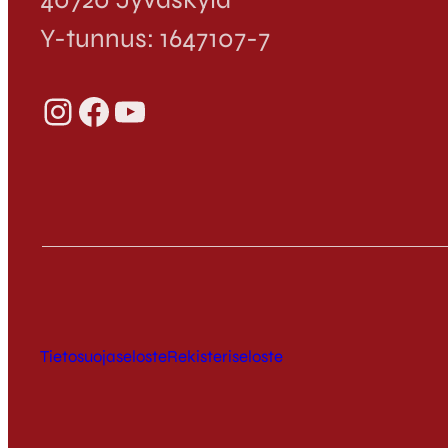
Y-tunnus: 1647107-7
Instagram
Facebook
YouTube
Tietosuojaseloste
Rekisteriseloste