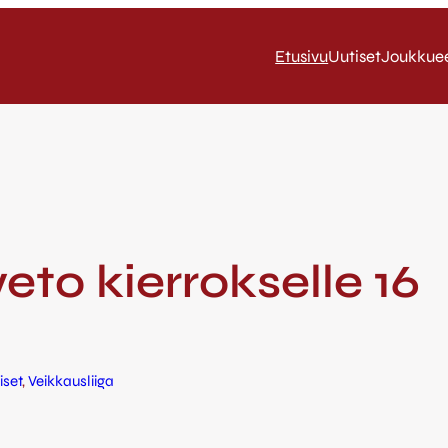
Etusivu
Uutiset
Joukkue
to kierrokselle 16
iset
, 
Veikkausliiga