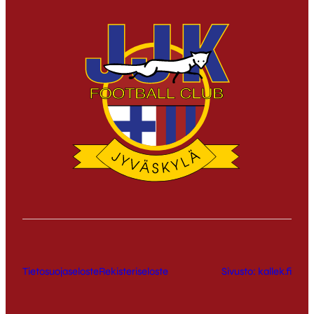
Tietosuojaseloste
Rekisteriseloste
Sivusto: kallek.fi