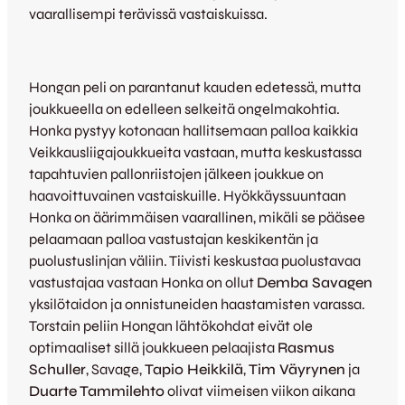
vaarallisempi terävissä vastaiskuissa.
Hongan peli on parantanut kauden edetessä, mutta
joukkueella on edelleen selkeitä ongelmakohtia.
Honka pystyy kotonaan hallitsemaan palloa kaikkia
Veikkausliigajoukkueita vastaan, mutta keskustassa
tapahtuvien pallonriistojen jälkeen joukkue on
haavoittuvainen vastaiskuille. Hyökkäyssuuntaan
Honka on äärimmäisen vaarallinen, mikäli se pääsee
pelaamaan palloa vastustajan keskikentän ja
puolustuslinjan väliin. Tiivisti keskustaa puolustavaa
vastustajaa vastaan Honka on ollut
Demba Savagen
yksilötaidon ja onnistuneiden haastamisten varassa.
Torstain peliin Hongan lähtökohdat eivät ole
optimaaliset sillä joukkueen pelaajista
Rasmus
Schuller
, Savage,
Tapio Heikkilä
,
Tim Väyrynen
ja
Duarte Tammilehto
olivat viimeisen viikon aikana