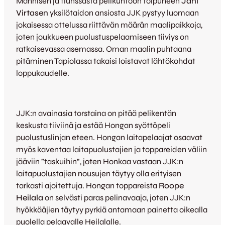
Mannisen ja flunssasta pelikuntoon toipuneen
Jani
Virtasen
yksilötaidon ansiosta JJK pystyy luomaan
jokaisessa ottelussa riittävän määrän maalipaikkoja,
joten joukkueen puolustuspelaamiseen tiiviys on
ratkaisevassa asemassa. Oman maalin puhtaana
pitäminen Tapiolassa takaisi loistavat lähtökohdat
loppukaudelle.
JJK:n avainasia torstaina on pitää pelikentän
keskusta tiiviinä ja estää Hongan syöttöpeli
puolustuslinjan eteen. Hongan laitapelaajat osaavat
myös kaventaa laitapuolustajien ja toppareiden väliin
jääviin ”taskuihin”, joten Honkaa vastaan JJK:n
laitapuolustajien nousujen täytyy olla erityisen
tarkasti ajoitettuja. Hongan toppareista
Roope
Heilala
on selvästi paras pelinavaaja, joten JJK:n
hyökkääjien täytyy pyrkiä antamaan painetta oikealla
puolella pelaavalle Heilalalle.