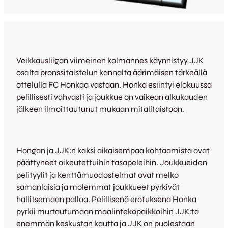
Veikkausliigan viimeinen kolmannes käynnistyy JJK
osalta pronssitaistelun kannalta äärimäisen tärkeällä
ottelulla FC Honkaa vastaan. Honka esiintyi elokuussa
pelillisesti vahvasti ja joukkue on vaikean alkukauden
jälkeen ilmoittautunut mukaan mitalitaistoon.
Hongan ja JJK:n kaksi aikaisempaa kohtaamista ovat
päättyneet oikeutettuihin tasapeleihin. Joukkueiden
pelityylit ja kenttämuodostelmat ovat melko
samanlaisia ja molemmat joukkueet pyrkivät
hallitsemaan palloa. Pelillisenä erotuksena Honka
pyrkii murtautumaan maalintekopaikkoihin JJK:ta
enemmän keskustan kautta ja JJK on puolestaan