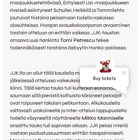
maajoukkuetehtävissä. Erityisesti U21-maajoukkueen
riveissä esiintyneet Schuller, Heikkilä ja Tammilehto
joutuivat tiistaina pelaamaan todella raskaissa
olosuhteissa. Hongan avauskokoonpanon arvaaminen
torstain otteluun on erittäin vaikeaa. JJK-taustan
omaava uusi hankinta
Tomi Petrescu
tekee
todennäköisesti torstaina debyytin Honka-paidassa.
JJK:lla on ollut tällä kaudella maaottelutaukojen
jälkeisessä ottelussa vaikeuksia päästä pelirytmiin
kiinni. Tällä kertaa tauko tuli kuitenkin erinomaiseen
saumaan sillä pienistä kolhuista kärsineet pelaajat
ovat toipuneet takaisin pelikuntoon. Alkukaudella
valtavasti urakoineelle ja Inter-ottelun loppupuolella
todella väsyneeltä näyttäneelle
Mikko Manniselle
ansaittu tauko tuli sopivaan aikaan. JJK pelasi Interiä
vastaan puolustussuuntaan erittäin tasapainoisesti.