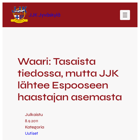
JJK Jyväskylä
Waari: Tasaista
tiedossa, mutta JJK
lähtee Espooseen
haastajan asemasta
Julkaistu
8.9.2011
Kategoria
Uutiset