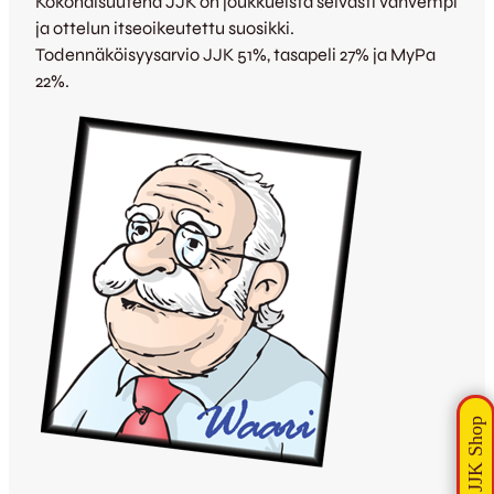
Kokonaisuutena JJK on joukkueista selvästi vahvempi
ja ottelun itseoikeutettu suosikki.
Todennäköisyysarvio JJK 51%, tasapeli 27% ja MyPa
22%.