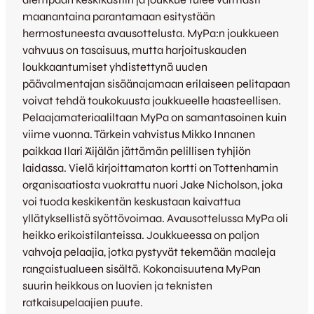
maanantaina parantamaan esitystään
hermostuneesta avausottelusta. MyPa:n joukkueen
vahvuus on tasaisuus, mutta harjoituskauden
loukkaantumiset yhdistettynä uuden
päävalmentajan sisäänajamaan erilaiseen pelitapaan
voivat tehdä toukokuusta joukkueelle haasteellisen.
Pelaajamateriaaliltaan MyPa on samantasoinen kuin
viime vuonna. Tärkein vahvistus Mikko Innanen
paikkaa Ilari Äijälän jättämän pelillisen tyhjiön
laidassa. Vielä kirjoittamaton kortti on Tottenhamin
organisaatiosta vuokrattu nuori Jake Nicholson, joka
voi tuoda keskikentän keskustaan kaivattua
yllätyksellistä syöttövoimaa. Avausottelussa MyPa oli
heikko erikoistilanteissa. Joukkueessa on paljon
vahvoja pelaajia, jotka pystyvät tekemään maaleja
rangaistualueen sisältä. Kokonaisuutena MyPan
suurin heikkous on luovien ja teknisten
ratkaisupelaajien puute.