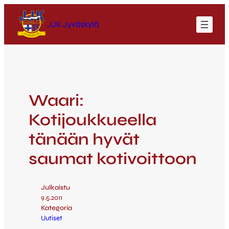
JJK Jyväskylä
Waari:
Kotijoukkueella
tänään hyvät
saumat kotivoittoon
Julkaistu
9.5.2011
Kategoria
Uutiset