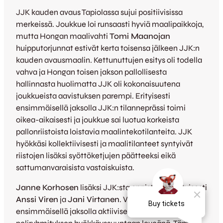
JJK kauden avaus Tapiolassa sujui positiivisissa
merkeissä. Joukkue loi runsaasti hyviä maalipaikkoja,
mutta Hongan maalivahti
Tomi Maanojan
huipputorjunnat estivät kerta toisensa jälkeen JJK:n
kauden avausmaalin. Kettunuttujen esitys oli todella
vahva ja Hongan toisen jakson pallollisesta
hallinnasta huolimatta JJK oli kokonaisuutena
joukkueista aavistuksen parempi. Erityisesti
ensimmäisellä jaksolla JJK:n tilanneprässi toimi
oikea-aikaisesti ja joukkue sai luotua korkeista
pallonriistoista loistavia maalintekotilanteita. JJK
hyökkäsi kollektiivisesti ja maalitilanteet syntyivät
riistojen lisäksi syöttöketjujen päätteeksi eikä
sattumanvaraisista vastaiskuista.
Janne Korhosen
lisäksi JJK:sta onnistuivat erityisesti
Anssi Viren
ja
Jani Virtanen
. Viren tuki
ensimmäisellä jaksolla aktiivisesti hyökkäyksiä ja piti