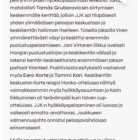
peliryhmityksen hyökkäyssuuntaan leveänä. Tämä
mahdollisti
Tamás Gruborovicsin
siirtymisen
keskemmälle kenttää, jolloin JJK sai tilapäisesti
yhden ylimääräisen pelaajan keskustaan ja
keskikentän hallinnan itselleen. Toisella jaksolla Viren
ymmärrettävästi väsyi ja keskittyi enemmän
puolustuspelaamiseen. Jani Virtanen liikkui ovelasti
Hongan puolustuslinjan ja keskikentän välissä ja
rakensi kentän keskisektorista ensimmäisen jakson
parhaat tilanteet. Positiivisista esityksistä vastasivat
myös
Eero Korte
ja
Tommi Kari
. Keskikentän
keskustan Korte reagoi Honka-ottelussa nähtyä
voimakkaammin myös hyökkäyssuuntaan ja Karin
liikkuminen oli terävämpää kuin talven cup-
otteluissa. JJK:n hyökkäyspelaaminen oli luovaa ja
vaikeasti ennalta-arvattavaa. Joukkueen
valmennusjohto onnistui pelaajavaihdoissa
erinomaisesti.