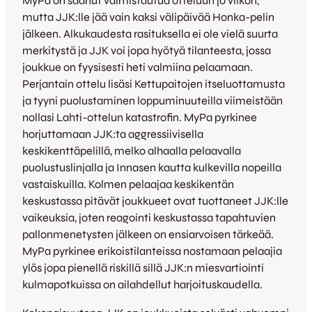
MyPa on saanut valmistautua otteluun jo viikon,
mutta JJK:lle jää vain kaksi välipäivää Honka-pelin
jälkeen. Alkukaudesta rasituksella ei ole vielä suurta
merkitystä ja JJK voi jopa hyötyä tilanteesta, jossa
joukkue on fyysisesti heti valmiina pelaamaan.
Perjantain ottelu lisäsi Kettupaitojen itseluottamusta
ja tyyni puolustaminen loppuminuuteilla viimeistään
nollasi Lahti-ottelun katastrofin. MyPa pyrkinee
horjuttamaan JJK:ta aggressiivisella
keskikenttäpelillä, melko alhaalla pelaavalla
puolustuslinjalla ja Innasen kautta kulkevilla nopeilla
vastaiskuilla. Kolmen pelaajaa keskikentän
keskustassa pitävät joukkueet ovat tuottaneet JJK:lle
vaikeuksia, joten reagointi keskustassa tapahtuvien
pallonmenetysten jälkeen on ensiarvoisen tärkeää.
MyPa pyrkinee erikoistilanteissa nostamaan pelaajia
ylös jopa pienellä riskillä sillä JJK:n miesvartiointi
kulmapotkuissa on ailahdellut harjoituskaudella.