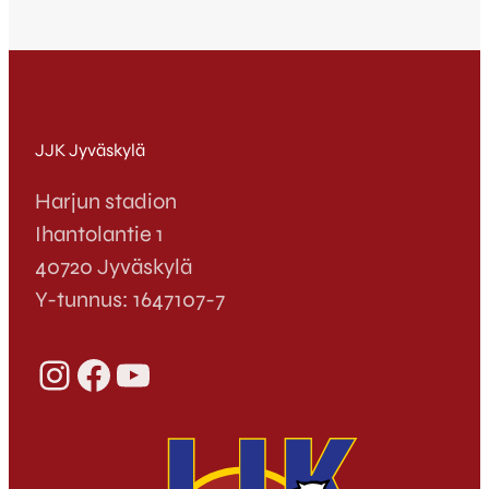
JJK Jyväskylä
Harjun stadion
Ihantolantie 1
40720 Jyväskylä
Y-tunnus: 1647107-7
Instagram
Facebook
YouTube