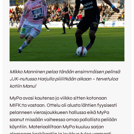
Mikko Manninen pelaa tänään ensimmäisen pelinsä
JJK-nutussa Harjulla piiiiitkään aikaan – tervetuloa
kotiin Manu!
MyPa avasi kautensa jo viikko sitten kotonaan
MIFK:ta vastaan. Ottelu oli alusta lähtien fyysisesti
pelanneen vierasjoukkueen hallussa eikä MyPa
saanut missään vaiheessa omaa pallollista peliään
käyntiin. Materiaaliltaan MyPa kuuluu sarjan
alempaan keskikastiin ja joukkue tulee varmasti