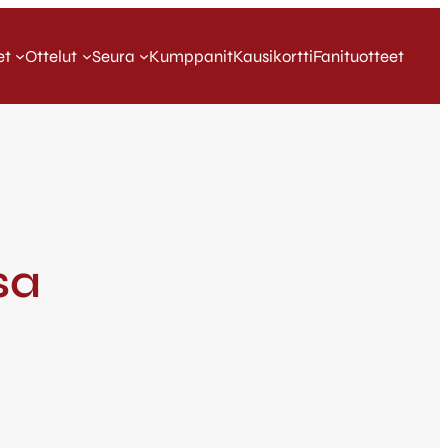
et
Ottelut
Seura
Kumppanit
Kausikortti
Fanituotteet
sa