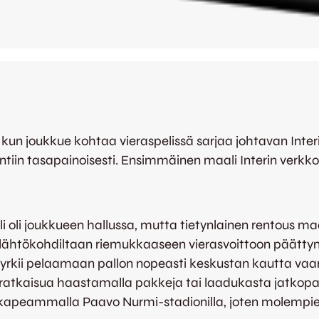
un joukkue kohtaa vieraspelissä sarjaa johtavan Interin. 
iin tasapainoisesti. Ensimmäinen maali Interin verkkoo
i oli joukkueen hallussa, mutta tietynlainen rentous ma
aa lähtökohdiltaan riemukkaaseen vierasvoittoon päätt
kii pelaamaan pallon nopeasti keskustan kautta vaaralli
ratkaisua haastamalla pakkeja tai laadukasta jatkopal
a kapeammalla Paavo Nurmi-stadionilla, joten molempien