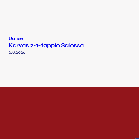
Uutiset
Karvas 2-1-tappio Salossa
6.8.2026