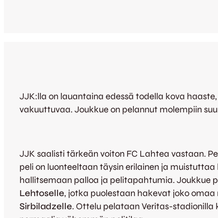
JJK:lla on lauantaina edessä todella kova haaste, k
vakuuttuvaa. Joukkue on pelannut molempiin suunt
JJK saalisti tärkeän voiton FC Lahtea vastaan. Pel
peli on luonteeltaan täysin erilainen ja muistutt
hallitsemaan palloa ja pelitapahtumia. Joukkue pyr
Lehtoselle
, jotka puolestaan hakevat joko omaa 
Sirbiladzelle
. Ottelu pelataan Veritas-stadionill