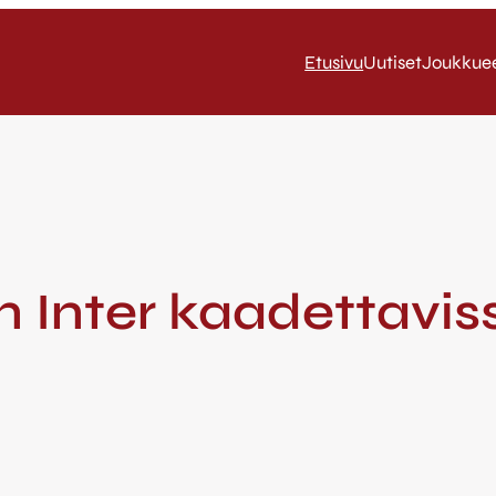
Etusivu
Uutiset
Joukkue
 Inter kaadettavis