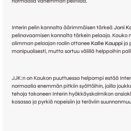
normaalia vähemmän pelitilaa.
Interin pelin kannalta äärimmäisen tärkeä
Joni 
pelinavaamisen kannalta tärkein pelaaja. Kauko my
alimman pelaajan roolin ottanee
Kalle Kauppi
ja
monipuolisesti, mutta sortuu välillä helppoihin pall
JJK:n on Kaukon puuttuessa helpompi estää Interin
normaalia enemmän pitkiin syöttöihin, joilla joukk
tehoja takoneen Interin hyökkäyskolmikon ansiok
kasassa ja pyrkiä nopeisiin ja teräviin suunnanmuut