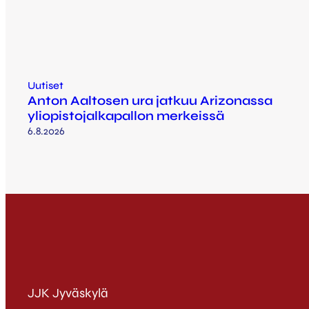
Uutiset
Anton Aaltosen ura jatkuu Arizonassa
yliopistojalkapallon merkeissä
6.8.2026
JJK Jyväskylä