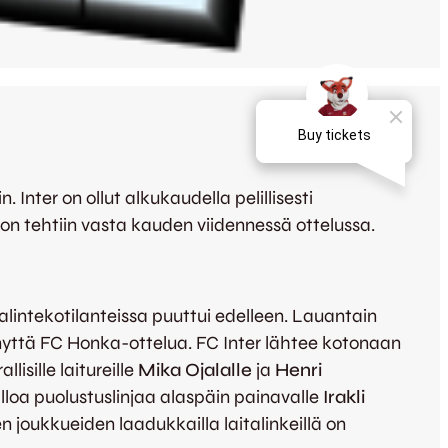
Inter on ollut alkukaudella pelillisesti
n tehtiin vasta kauden viidennessä ottelussa.
alintekotilanteissa puuttui edelleen. Lauantain
ynyttä FC Honka-ottelua. FC Inter lähtee kotonaan
sille laitureille
Mika Ojalalle
ja
Henri
loa puolustuslinjaa alaspäin painavalle
Irakli
 joukkueiden laadukkailla laitalinkeillä on