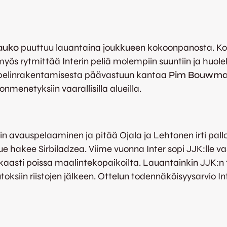
Kauko
puuttuu lauantaina joukkueen kokoonpanosta. Kov
ös rytmittää Interin peliä molempiin suuntiin ja huoleh
 pelinrakentamisesta päävastuun kantaa
Pim Bouwm
onmenetyksiin vaarallisilla alueilla.
 avauspelaaminen ja pitää Ojala ja Lehtonen irti pallo
ue hakee Sirbiladzea. Viime vuonna Inter sopi JJK:lle v
kaasti poissa maalintekopaikoilta. Lauantainkin JJK:
oksiin riistojen jälkeen. Ottelun todennäköisyysarvio In