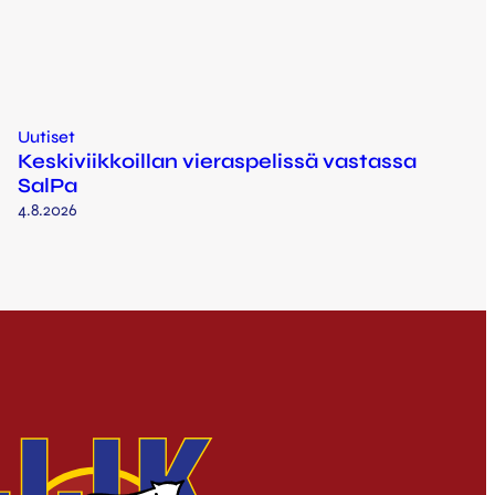
Uutiset
Keskiviikkoillan vieraspelissä vastassa
SalPa
4.8.2026