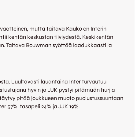
aotteinen, mutta taitava Kauko on Interin
tii kentän keskustan tiiviydestä. Keskikentän
an
. Taitava Bouwman syöttää laadukkaasti ja
sta. Luultavasti lauantaina Inter turvautuu
astustajana hyvin ja JJK pystyi pitämään hurjia
n täytyy pitää joukkueen muoto puolustussuuntaan
ter 57%, tasapeli 24% ja JJK 19%.