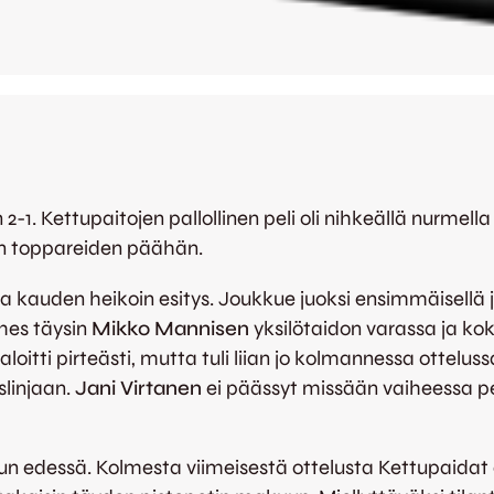
 2-1. Kettupaitojen pallollinen peli oli nihkeällä nurmell
Pan toppareiden päähän.
a kauden heikoin esitys. Joukkue juoksi ensimmäisellä j
ähes täysin
Mikko Mannisen
yksilötaidon varassa ja ko
aloitti pirteästi, mutta tuli liian jo kolmannessa ottelus
slinjaan.
Jani Virtanen
ei päässyt missään vaiheessa peli
n edessä. Kolmesta viimeisestä ottelusta Kettupaidat 