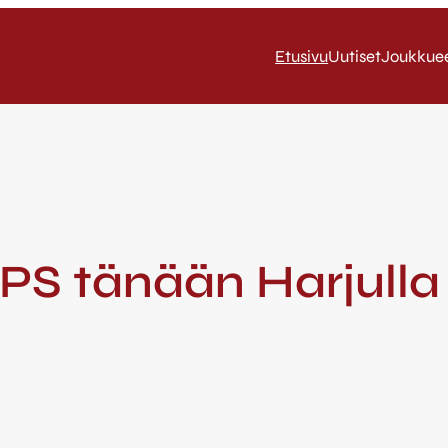
Etusivu
Uutiset
Joukkue
PS tänään Harjulla