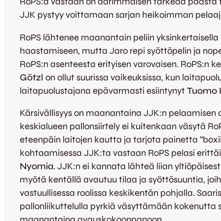
RoPS:a vastaan on äärimmäisen tärkeää päästä ta
JJK pystyy voittamaan sarjan heikoimman pelaaj
RoPS lähtenee maanantain peliin yksinkertaisella 
haastamiseen, mutta Jaro repi syöttöpelin ja nope
RoPS:n asenteesta erityisen varovaisen. RoPS:n k
Götzl
on ollut suurissa vaikeuksissa, kun laitapuol
laitapuolustajana epävarmasti esiintynyt
Tuomo 
Kärsivällisyys on maanantaina JJK:n pelaamisen av
keskialueen pallonsiirtely ei kuitenkaan väsytä 
eteenpäin laitojen kautta ja tarjota painetta ”bo
kohtaamisessa JJK:ta vastaan RoPS pelasi erittäin
Nyomia
. JJK:n ei kannata lähteä liian yltiöpäi
myötä kentällä avautuu tilaa ja syöttösuuntia, 
vastuullisessa roolissa keskikentän pohjalla. Saari
pallonliikuttelulla pyrkiä väsyttämään kokenutta 
maanantaina avauskokoonpanoon.