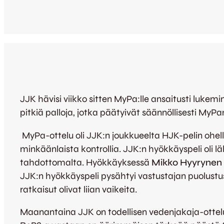
JJK hävisi viikko sitten MyPa:lle ansaitusti lukemin
pitkiä palloja, jotka päätyivät säännöllisesti My
MyPa-ottelu oli JJK:n joukkueelta HJK-pelin ohell
minkäänlaista kontrollia. JJK:n hyökkäyspeli oli l
tahdottomalta. Hyökkäyksessä
Mikko Hyyrynen
JJK:n hyökkäyspeli pysähtyi vastustajan puolustu
ratkaisut olivat liian vaikeita.
Maanantaina JJK on todellisen vedenjakaja-ottelu