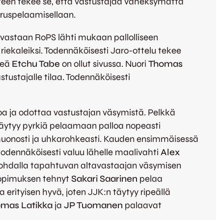
teen tekee se, että vastustajaa väheksymättä
ruspelaamisellaan.
a vastaan RoPS lähti mukaan pallolliseen
iekaleiksi. Todennäköisesti Jaro-ottelu tekee
keä
Etchu Tabe
on ollut sivussa. Nuori
Thomas
tustajalle tilaa. Todennäköisesti
loa ja odottaa vastustajan väsymistä. Pelkkä
 täytyy pyrkiä pelaamaan palloa nopeasti
t huonosti ja uhkarohkeasti. Kauden ensimmäisessä
todennäköisesti valuu lähelle maalivahti
Alex
n kohdalla tapahtuvan altavastaajan väsymisen
sopimuksen tehnyt
Sakari Saarinen
pelaa
a erityisen hyvä, joten JJK:n täytyy ripeällä
mas Latikka
ja
JP Tuomanen
palaavat