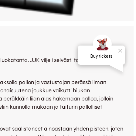
a luokatonta. JJK viljeli selvästi tavallista enemmän
aksolla pallon ja vastustajan perässä ilman
konaisuutena joukkue vaikutti hiukan
sa peräkkäin liian alas hakemaan palloa, jolloin
in kunnolla mukaan ja taiturin pallolliset
ovat saalistaneet ainoastaan yhden pisteen, joten