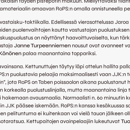
kaisin täyden pistepotin makuun. Miellyttäväksi tilan
amateriaalin omaavan RoPS:n omalla onnistuneella pe
vastaisku-taktiikalla. Edellisessä vierasottelussa Jaro
iden puolenvaihtojen kautta vastustajan puolustuksen r
eskuspuolustus on näyttänyt haavoittuvaiselta, kun tär
ustaja
Janne Turpeenniemen
nousut ovat avanneet vas
Könönen
palaa maanantaina toppariksi.
ainsana. Kettunuttujen täytyy läpi ottelun hallita pal
RoPS:n puolustavia pelaajia maksimaalisesti vaan JJK:n
xiin”, jota RoPS on Taben poissaolon aikana puolustanu
 korkealla puolustuslinjalla, mutta maanantaina linja 
sesti hakemaan avausmaalia. Normaalisti n. 60 minuuti
joihin JJK pääsee iskemään. RoPS:n kanssa kesäkuussa 
sen pelituntuma ei kuitenkaan voi vielä tauon jälkeen oll
sotaratsua. Kettupaitojen avainpelaajiin lukeutuvat
Tuo