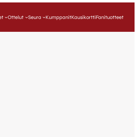
et
Ottelut
Seura
Kumppanit
Kausikortti
Fanituotteet