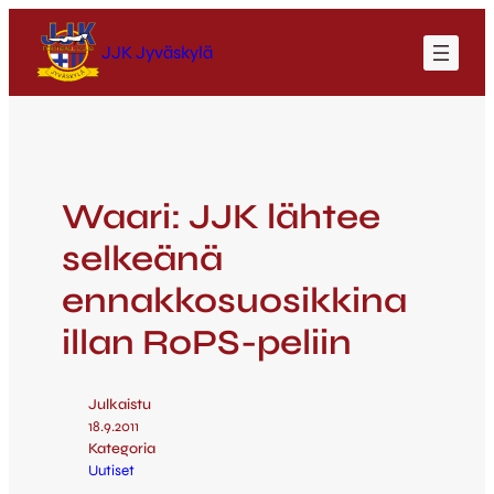
JJK Jyväskylä
Waari: JJK lähtee
selkeänä
ennakkosuosikkina
illan RoPS-peliin
Julkaistu
18.9.2011
Kategoria
Uutiset