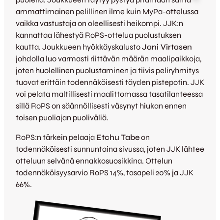
ammattimainen pelillinen ilme kuin MyPa-ottelussa
vaikka vastustaja on oleellisesti heikompi. JJK:n
kannattaa lähestyä RoPS-ottelua puolustuksen
kautta. Joukkueen hyökkäyskalusto
Jani Virtasen
johdolla luo varmasti riittävän määrän maalipaikkoja,
joten huolellinen puolustaminen ja tiivis peliryhmitys
tuovat erittäin todennäköisesti täyden pistepotin. JJK
voi pelata maltillisesti maalittomassa tasatilanteessa
sillä RoPS on säännöllisesti väsynyt hiukan ennen
toisen puoliajan puoliväliä.
RoPS:n tärkein pelaaja
Etchu Tabe
on
todennäköisesti sunnuntaina sivussa, joten JJK lähtee
otteluun selvänä ennakkosuosikkina. Ottelun
todennäköisyysarvio RoPS 14%, tasapeli 20% ja JJK
66%.