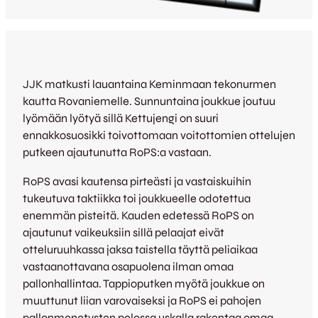
JJK matkusti lauantaina Keminmaan tekonurmen
kautta Rovaniemelle. Sunnuntaina joukkue joutuu
lyömään lyötyä sillä Kettujengi on suuri
ennakkosuosikki toivottomaan voitottomien ottelujen
putkeen ajautunutta RoPS:a vastaan.
RoPS avasi kautensa pirteästi ja vastaiskuihin
tukeutuva taktiikka toi joukkueelle odotettua
enemmän pisteitä. Kauden edetessä RoPS on
ajautunut vaikeuksiin sillä pelaajat eivät
otteluruuhkassa jaksa taistella täyttä peliaikaa
vastaanottavana osapuolena ilman omaa
pallonhallintaa. Tappioputken myötä joukkue on
muuttunut liian varovaiseksi ja RoPS ei pahojen
pallonmenetysten pelossa uskalla rakentaa omaa