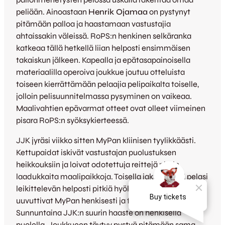
peliään. Ainoastaan
Henrik Ojamaa
on pystynyt
pitämään palloa ja haastamaan vastustajia
ahtaissakin väleissä. RoPS:n henkinen selkäranka
katkeaa tällä hetkellä liian helposti ensimmäisen
takaiskun jälkeen. Kapealla ja epätasapainoisella
materiaalilla operoiva joukkue joutuu otteluista
toiseen kierrättämään pelaajia pelipaikalta toiselle,
jolloin pelisuunnitelmassa pysyminen on vaikeaa.
Maalivahtien epävarmat otteet ovat olleet viimeinen
pisara RoPS:n syöksykierteessä.
JJK jyräsi viikko sitten MyPan kliinisen tyylikkäästi.
Kettupaidat iskivät vastustajan puolustuksen
heikkouksiin ja loivat odotettuja reittejä pitkin
laadukkaita maalipaikkoja. Toisella jaksolla JJK pelasi
leikittelevän helposti pitkiä hyökkäyksiä, jotka
uuvuttivat MyPan henkisesti ja fyysisesti.
Sunnuntaina JJK:n suurin haaste on henkisellä
puolella. Joukkueen täytyy pystyä pitämään sama