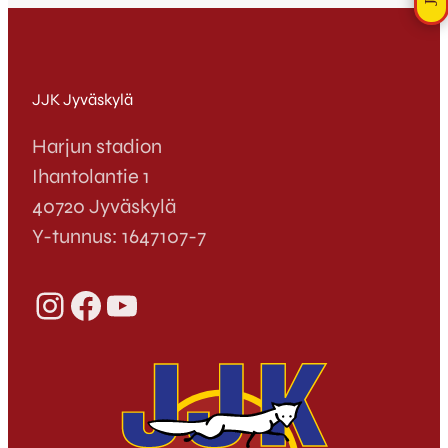
JJK Jyväskylä
Harjun stadion
Ihantolantie 1
40720 Jyväskylä
Y-tunnus: 1647107-7
Instagram
Facebook
YouTube