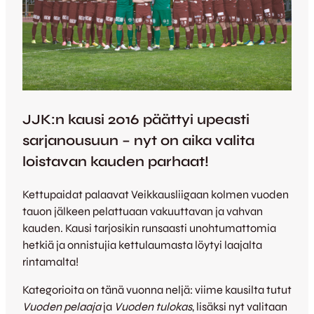
JJK:n kausi 2016 päättyi upeasti
sarjanousuun – nyt on aika valita
loistavan kauden parhaat!
Kettupaidat palaavat Veikkausliigaan kolmen vuoden
tauon jälkeen pelattuaan vakuuttavan ja vahvan
kauden. Kausi tarjosikin runsaasti unohtumattomia
hetkiä ja onnistujia kettulaumasta löytyi laajalta
rintamalta!
Kategorioita on tänä vuonna neljä: viime kausilta tutut
Vuoden pelaaja
ja
Vuoden tulokas
, lisäksi nyt valitaan