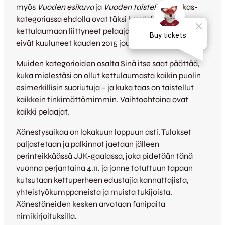
myös
Vuoden esikuva
ja
Vuoden taistelija
. Tulokas-
kategoriassa ehdolla ovat täksi kaudeksi
kettulaumaan liittyneet pelaajat eli kaikki ne, jotka
eivät kuuluneet kauden 2015 joukkueeseen.
Muiden kategorioiden osalta Sinä itse saat päättää,
kuka mielestäsi on ollut kettulaumasta kaikin puolin
esimerkillisin suoriutuja – ja kuka taas on taistellut
kaikkein tinkimättömimmin. Vaihtoehtoina ovat
kaikki pelaajat.
Äänestysaikaa on lokakuun loppuun asti. Tulokset
paljastetaan ja palkinnot jaetaan jälleen
perinteikkäässä JJK-gaalassa, joka pidetään tänä
vuonna perjantaina 4.11. ja jonne totuttuun tapaan
kutsutaan kettuperheen edustajia kannattajista,
yhteistyökumppaneista ja muista tukijoista.
Äänestäneiden kesken arvotaan fanipaita
nimikirjoituksilla.