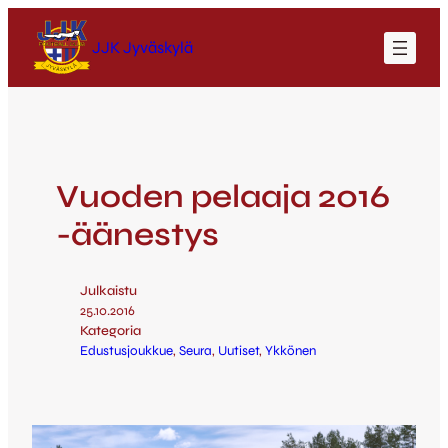
JJK Jyväskylä
Vuoden pelaaja 2016
-äänestys
Julkaistu
25.10.2016
Kategoria
Edustusjoukkue
, 
Seura
, 
Uutiset
, 
Ykkönen