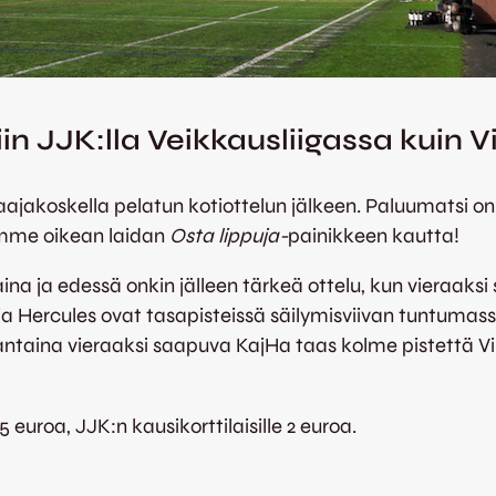
in JJK:lla Veikkausliigassa kuin Vi
jakoskella pelatun kotiottelun jälkeen. Paluumatsi on 
amme oikean laidan
Osta lippuja-
painikkeen kautta!
ntaina ja edessä onkin jälleen tärkeä ottelu, kun vieraa
ja Hercules ovat tasapisteissä säilymisviivan tuntumass
taina vieraaksi saapuva KajHa taas kolme pistettä Villi
 euroa, JJK:n kausikorttilaisille 2 euroa.