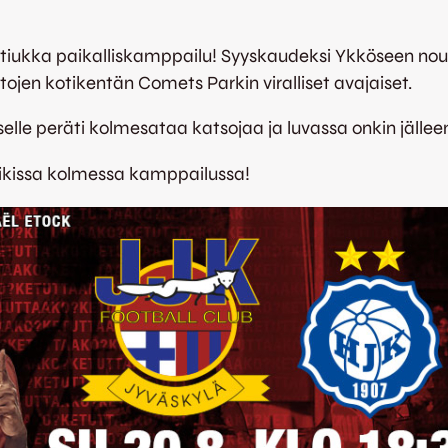
 tiukka paikalliskamppailu! Syyskaudeksi Ykköseen no
ojen kotikentän Comets Parkin viralliset avajaiset.
lle peräti kolmesataa katsojaa ja luvassa onkin jälleen 
ikissa kolmessa kamppailussa!