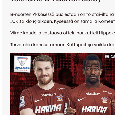
B-nuorten Ykkösessä puolestaan on torstai-iltana
JJK:ta klo 19 alkaen. Kyseessä on samalla Komeett
Viime kaudella vastaava ottelu houkutteli Hippokse
Tervetuloa kannustamaan Kettupaitoja vaikka ka