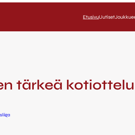
Etusivu
Uutiset
Joukkue
leen tärkeä kotiotte
sliiga