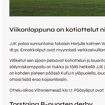
Viikonloppuna on kotiottelut ni
JJK palaa sunnuntaina takaisin Harjulle kolmen Vaa
18:30. Ennakkoliput ovat myynnissä verkkosivuill
Villiketut sen sijaan pelaavat kotiottelun jo laua
säilymiskamppailu on tiukka ja tällä hetkellä JJK 
on kahden pisteen päässä KuFu:n yläpuolella, lauan
ottaisi lisää eroa kajaanilaisiin.
Ottelu alkaa Viitaniemessä klo 17. Pääsyliput ovat 5
Torstaina B-nuorten derby