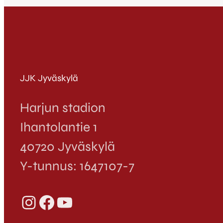
JJK Jyväskylä
Harjun stadion
Ihantolantie 1
40720 Jyväskylä
Y-tunnus: 1647107-7
Instagram
Facebook
YouTube