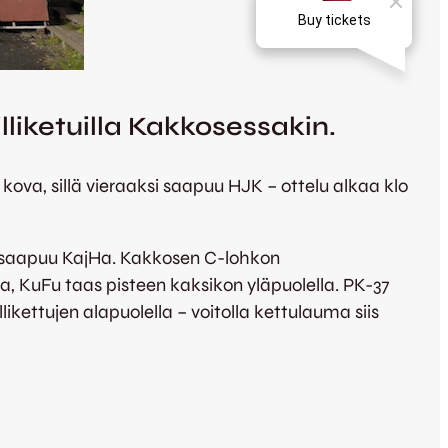
lliketuilla Kakkosessakin.
kova, sillä vieraaksi saapuu HJK – ottelu alkaa klo
ksi saapuu KajHa. Kakkosen C-lohkon
a, KuFu taas pisteen kaksikon yläpuolella. PK-37
kettujen alapuolella – voitolla kettulauma siis