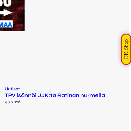
Uutiset
TPV isännöi JJK:ta Ratinan nurmella
4.7.2026