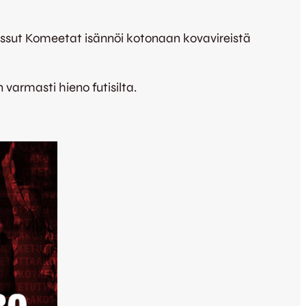
ussut Komeetat isännöi kotonaan kovavireistä
varmasti hieno futisilta.