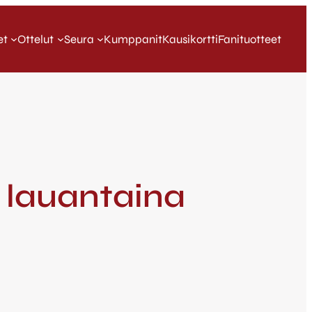
et
Ottelut
Seura
Kumppanit
Kausikortti
Fanituotteet
lu lauantaina