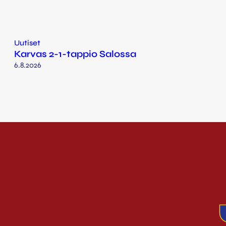
Uutiset
Karvas 2-1-tappio Salossa
6.8.2026