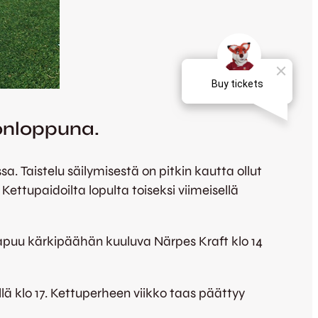
onloppuna.
a. Taistelu säilymisestä on pitkin kautta ollut
ettupaidoilta lopulta toiseksi viimeisellä
aapuu kärkipäähän kuuluva Närpes Kraft klo 14
 klo 17. Kettuperheen viikko taas päättyy