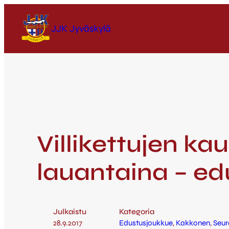
JJK Jyväskylä
Villikettujen k
lauantaina – e
Julkaistu
Kategoria
28.9.2017
Edustusjoukkue
, 
Kakkonen
, 
Seur