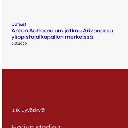
Uutiset
Anton Aaltosen ura jatkuu Arizonassa
yliopistojalkapallon merkeissä
6.8.2026
JJK Jyväskylä
Harjun stadion