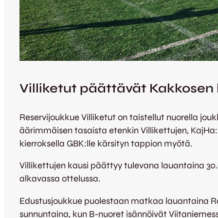
Villiketut päättävät Kakkosen
Reservijoukkue Villiketut on taistellut nuorella jo
äärimmäisen tasaista etenkin Villikettujen, KajHa:
kierroksella GBK:lle kärsityn tappion myötä.
Villikettujen kausi päättyy tulevana lauantaina 3
alkavassa ottelussa.
Edustusjoukkue puolestaan matkaa lauantaina RoP
sunnuntaina, kun B-nuoret isännöivät Viitaniemes