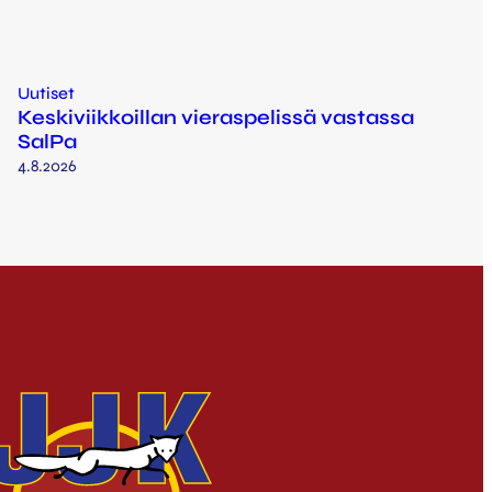
Uutiset
Keskiviikkoillan vieraspelissä vastassa
SalPa
4.8.2026