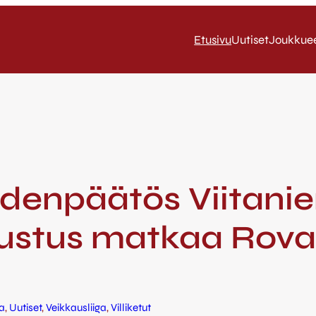
Etusivu
Uutiset
Joukkue
audenpäätös Viitan
dustus matkaa Rova
a
, 
Uutiset
, 
Veikkausliiga
, 
Villiketut