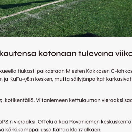
 kautensa kotonaan tulevana viik
ukkueella tiukasti paikastaan Miesten Kakkosen C-lohkoss
n ja KuFu-98:n kesken, mutta säilyjänpaikat karkasivat K
0.9. kotikentällä. Viitaniemeen kettulauman vieraaksi s
S:n vieraaksi. Ottelu alkaa Rovaniemen keskuskentällä
sä kärkikamppailussa KäPaa klo 17 alkaen.