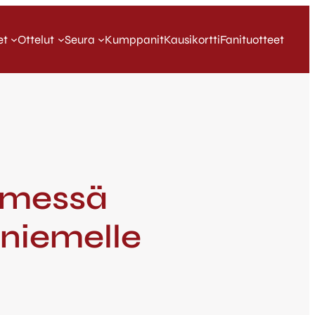
et
Ottelut
Seura
Kumppanit
Kausikortti
Fanituotteet
iemessä
niemelle