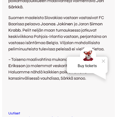
poikamaajoukkueen maalivahteja valmentava
Jori
Särkkä
.
Suomen maaleista Slovakiaa vastaan vastasivat FC
Baarissa pelaava
Joonas Jokinen
ja Jaron
Simon
Krabb
. Pelit neljän maan turnauksessa jatkuvat
keskiviikkona Pohjois-Irlantia vastaan, perjantaina on
vastassa isäntämaa Belgia. Viljalan mahdollisista
peliminuuteista tulevissa peleissä ei vielä ole tietoa.
– Toisena maalivahtina mukana on HJK:n
Saku
Eriksson
ja molemmat veskarit tulevat pelaamaan.
Haluamme nähdä kaikkien poikien otteita
kansainvälisessä vauhdissa, Särkkä sanoo.
Uutiset