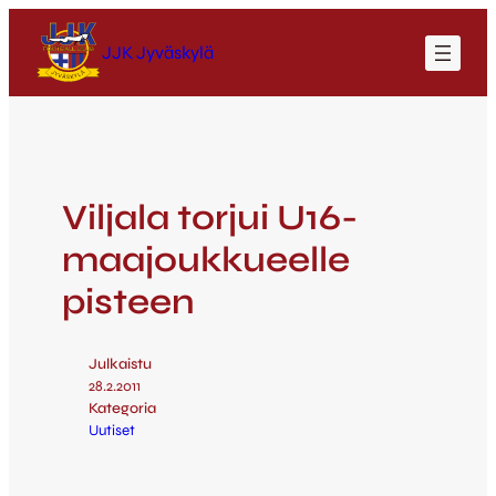
JJK Jyväskylä
Viljala torjui U16-
maajoukkueelle
pisteen
Julkaistu
28.2.2011
Kategoria
Uutiset