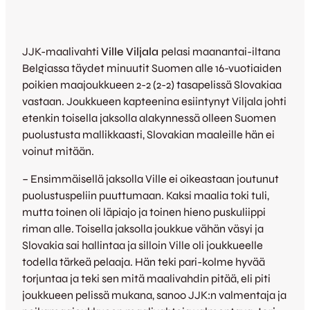
JJK-maalivahti
Ville Viljala
pelasi maanantai-iltana
Belgiassa täydet minuutit Suomen alle 16-vuotiaiden
poikien maajoukkueen 2-2 (2-2) tasapelissä Slovakiaa
vastaan. Joukkueen kapteenina esiintynyt Viljala johti
etenkin toisella jaksolla alakynnessä olleen Suomen
puolustusta mallikkaasti, Slovakian maaleille hän ei
voinut mitään.
– Ensimmäisellä jaksolla Ville ei oikeastaan joutunut
puolustuspeliin puuttumaan. Kaksi maalia toki tuli,
mutta toinen oli läpiajo ja toinen hieno puskuliippi
riman alle. Toisella jaksolla joukkue vähän väsyi ja
Slovakia sai hallintaa ja silloin Ville oli joukkueelle
todella tärkeä pelaaja. Hän teki pari-kolme hyvää
torjuntaa ja teki sen mitä maalivahdin pitää, eli piti
joukkueen pelissä mukana, sanoo JJK:n valmentaja ja