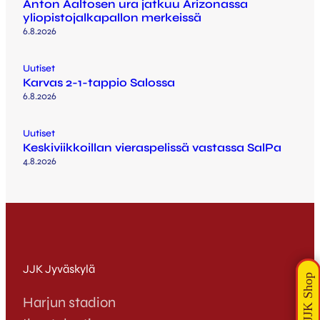
Anton Aaltosen ura jatkuu Arizonassa
yliopistojalkapallon merkeissä
6.8.2026
Uutiset
Karvas 2-1-tappio Salossa
6.8.2026
Uutiset
Keskiviikkoillan vieraspelissä vastassa SalPa
4.8.2026
JJK Jyväskylä
Harjun stadion