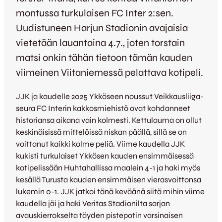
montussa turkulaisen FC Inter 2:sen.
Uudistuneen Harjun Stadionin avajaisia
vietetään lauantaina 4.7., joten torstain
matsi onkin tähän tietoon tämän kauden
viimeinen Viitaniemessä pelattava kotipeli.
JJK ja kaudelle 2025 Ykköseen noussut Veikkausliiga-
seura FC Interin kakkosmiehistö ovat kohdanneet
historiansa aikana vain kolmesti. Kettulauma on ollut
keskinäisissä mittelöissä niskan päällä, sillä se on
voittanut kaikki kolme peliä. Viime kaudella JJK
kukisti turkulaiset Ykkösen kauden ensimmäisessä
kotipelissään Huhtahallissa maalein 4-1 ja haki myös
kesällä Turusta kauden ensimmäisen vierasvoittonsa
lukemin 0-1. JJK jatkoi tänä keväänä siitä mihin viime
kaudella jäi ja haki Veritas Stadionilta sarjan
avauskierrokselta täyden pistepotin varsinaisen