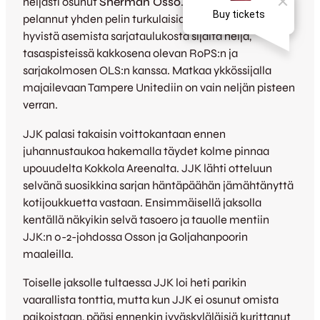
neljästi osunut
Sherman Osso
. Kettulauma on
pelannut yhden pelin turkulaisia enemmän ja löytyy
hyvistä asemista sarjataulukosta sijalta neljä,
tasaspisteissä kakkosena olevan RoPS:n ja
sarjakolmosen OLS:n kanssa. Matkaa ykkössijalla
majailevaan Tampere Unitediin on vain neljän pisteen
verran.
JJK palasi takaisin voittokantaan ennen
juhannustaukoa hakemalla täydet kolme pinnaa
upouudelta Kokkola Areenalta. JJK lähti otteluun
selvänä suosikkina sarjan häntäpäähän jämähtänyttä
kotijoukkuetta vastaan. Ensimmäisellä jaksolla
kentällä näkyikin selvä tasoero ja tauolle mentiin
JJK:n 0-2-johdossa Osson ja Goljahanpoorin
maaleilla.
Toiselle jaksolle tultaessa JJK loi heti parikin
vaarallista tonttia, mutta kun JJK ei osunut omista
paikoistaan, pääsi ennenkin jyväskyläläisiä kurittanut