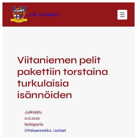
JJK Jyväskylä
Viitaniemen pelit
pakettiin torstaina
turkulaisia
isännöiden
Julkaistu
21.6.2026
Kategoria
Otteluennakko
, 
Uutiset