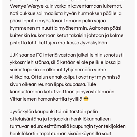
Wegye Wegye
kuin varkain kaventamaan lukemat.
Kotijoukkue sai maalista hyvän hurmoksen päälle ja
pääsi lopulta myös tasoittamaan pelin vajaa
kymmenen minuuttia myöhemmin. Aaltonen pääsi
kuitenkin laukomaan ketut takaisin johtoon ja kolme
pistettä lähti kettujen matkassa Jyväskylään.
JJK saanee FC Interiä vastaan jalkeille niin sanotusti
ykkösmiehistönsä, sillä ketään ei ole pelikiellossa ja
sairastupakin on alkanut tyhjenemään viime
viikkoina. Ottelun ennakkoliput ovat nyt myynnissä
sivun oikean reunan lippukaupassa. Tule
kannustamaan ketut voittoon ja hyvästelemään
Viitaniemen hornankattila tyylillä
Jyväskylän kaupunki toimii torstain pelin
otteluisäntänä ja tarjoaakin henkilökunnalleen
tuntuvan edun: esittämällä kaupungin työntekijöiden
henkilökortin tapahtuman sisäänkäynnillä saat