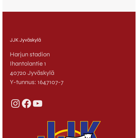
JJK Jyväskylä
Harjun stadion
Ihantolantie 1
40720 Jyväskylä
Y-tunnus: 1647107-7
Instagram
Facebook
YouTube