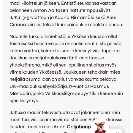
maali-iloittelun jälkeen. Entistä seuraansa vastaan
pelanneen
Anton Aaltosen
hattutemppu siivitti
JJK:n 3-5-voittoon ja
Kaarlo Rintamäki
sekä
Alex
Ciriaco
viimeistelivät kumpainenkin maalit mieheen.
Nuorelle turkulaismiehistölle Ykkösen kausi on ollut
toistaiseksi haastava ja se on saalistanut 11:sta pelistä
kolme voittoa, kolme tasuria ja kärsinyt viisi tappiota.
Joukkue on sarjataulukossa tätä kirjoittaessa
yhdeksäntenä, mikä oli sen lopullinen sijoitus myös
viime kauden Ykkösessä. Joukkueen tehokkain mies
neljällä osumallaan on ollut vahvaa kautta pelaava
U18-maajoukkuehyökkääjä, 17-vuotias
Rasmus
Mendolin
, jonka Veikkausliiga-debyyttikin lienee vain
ajan kysymys.
JJK:ssa maalintekovastuuta ovat jakaneet aiemmin
mainitun, viisi osumaa viimeistelleen Aaltosen kanssa
kuuden maalin mies
Arian Goljahanpoor
sekä