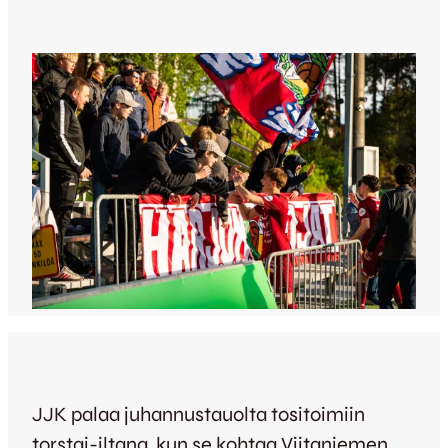
JJK palaa juhannustauolta tositoimiin
torstai-iltana, kun se kohtaa Viitaniemen