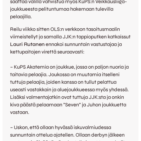
saattaa välillä vahvistua myös KuPS:n Veikkausliiga-
joukkueesta pelituntumaa hakemaan tulevilla
pelaajilla.
Reilu viikko sitten OLS:n verkkoon tasoitusmaalin
viimeistellyt ja samalla JJK:n tappioputken katkaissut
Lauri Rutanen
ennakoi sunnuntain vastustajaa ja
kettupaitojen virettä seuraavasti:
– KuPS Akatemia on joukkue, jossa on paljon nuoria ja
taitavia pelaajia. Joukossa on muutamia itselleni
tuttuja pelaajia, joiden kanssa on tullut pelattua
useasti vastakkain ja aluejoukkueessa myös yhdessä.
Lisäksi valmentajatkin ovat tuttuja JJK:sta ja onkin
kiva päästä pelaamaan ”Seven” ja Juhon joukkuetta
vastaan.
– Uskon, että ollaan hyvässä iskuvalmiudessa
sunnuntain ottelua ajatellen. Ollaan derbyn jälkeen