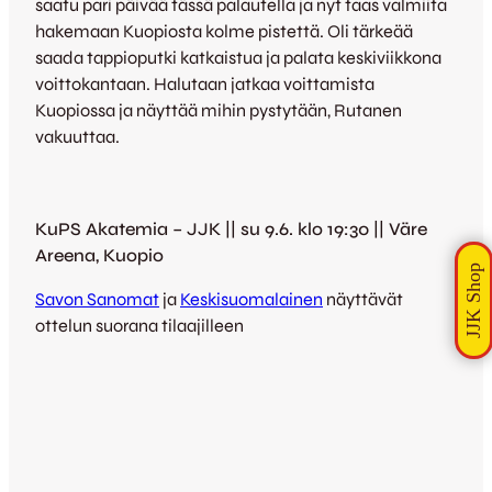
saatu pari päivää tässä palautella ja nyt taas valmiita
hakemaan Kuopiosta kolme pistettä. Oli tärkeää
saada tappioputki katkaistua ja palata keskiviikkona
voittokantaan. Halutaan jatkaa voittamista
Kuopiossa ja näyttää mihin pystytään, Rutanen
vakuuttaa.
KuPS Akatemia – JJK || su 9.6. klo 19:30 || Väre
Areena, Kuopio
Savon Sanomat
ja
Keskisuomalainen
näyttävät
ottelun suorana tilaajilleen