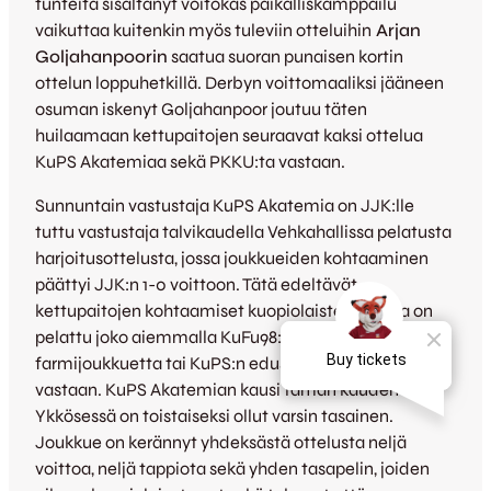
tunteita sisältänyt voitokas paikalliskamppailu
vaikuttaa kuitenkin myös tuleviin otteluihin
Arjan
Goljahanpoorin
saatua suoran punaisen kortin
ottelun loppuhetkillä. Derbyn voittomaaliksi jääneen
osuman iskenyt Goljahanpoor joutuu täten
huilaamaan kettupaitojen seuraavat kaksi ottelua
KuPS Akatemiaa sekä PKKU:ta vastaan.
Sunnuntain vastustaja KuPS Akatemia on JJK:lle
tuttu vastustaja talvikaudella Vehkahallissa pelatusta
harjoitusottelusta, jossa joukkueiden kohtaaminen
päättyi JJK:n 1-0 voittoon. Tätä edeltävät
kettupaitojen kohtaamiset kuopiolaisten kanssa on
pelattu joko aiemmalla KuFu98:n nimellä toiminutta
farmijoukkuetta tai KuPS:n edustusjoukkuetta
vastaan. KuPS Akatemian kausi tämän kauden
Ykkösessä on toistaiseksi ollut varsin tasainen.
Joukkue on kerännyt yhdeksästä ottelusta neljä
voittoa, neljä tappiota sekä yhden tasapelin, joiden