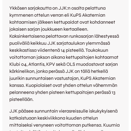
Ykkösen sarjakautta on JJK:n osalta pelattuna
kymmenen ottelun verran eli KuPS Akatemian
kohtaamisen jälkeen kettupaidat ovat kohdanneet
jokaisen sarjan joukkueen kertaalleen.
Kaksinkertaisena pelattavan runkosarjan lähestyessä
puoliväliä keikkuu JJK sarjataulukon ylemmässä
keskikastissa viidentenä 14 pisteellä. Toukokuun
voitottoman jakson aikana kettupaitojen kohtaamat
Klubi 04, Atlantis, KPV sekä OLS muodostavat sarjan
kärkinelikon, jonka perässä JJK on tällä hetkellä
juurikin sunnuntaisen vastustajan, KuPS Akatemian
kanssa. Kuopiolaiset ovat yhden ottelun vähemmän
pelanneena yhden pisteen kettupaitojen perässä 13
pisteellään.
JJK pääsee sunnuntain vierasreissulle iskukykyisenä
katkaistuaan keskiviikkona kuuden ottelun
mittaiseksi venyneen voitottoman putkensa. Kuumia