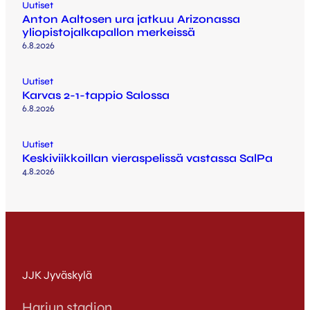
Uutiset
Anton Aaltosen ura jatkuu Arizonassa
yliopistojalkapallon merkeissä
6.8.2026
Uutiset
Karvas 2-1-tappio Salossa
6.8.2026
Uutiset
Keskiviikkoillan vieraspelissä vastassa SalPa
4.8.2026
JJK Jyväskylä
Harjun stadion