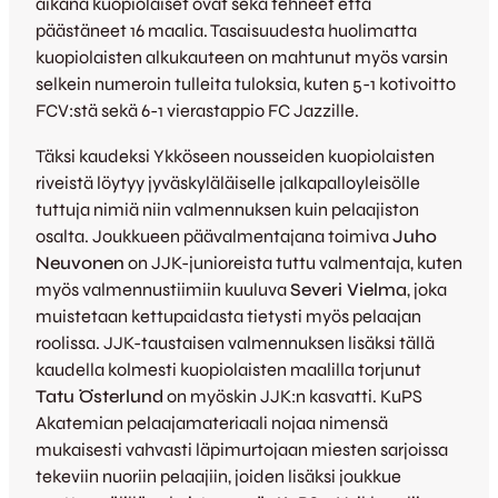
aikana kuopiolaiset ovat sekä tehneet että
päästäneet 16 maalia. Tasaisuudesta huolimatta
kuopiolaisten alkukauteen on mahtunut myös varsin
selkein numeroin tulleita tuloksia, kuten 5-1 kotivoitto
FCV:stä sekä 6-1 vierastappio FC Jazzille.
Täksi kaudeksi Ykköseen nousseiden kuopiolaisten
riveistä löytyy jyväskyläläiselle jalkapalloyleisölle
tuttuja nimiä niin valmennuksen kuin pelaajiston
osalta. Joukkueen päävalmentajana toimiva
Juho
Neuvonen
on JJK-junioreista tuttu valmentaja, kuten
myös valmennustiimiin kuuluva
Severi Vielma
, joka
muistetaan kettupaidasta tietysti myös pelaajan
roolissa. JJK-taustaisen valmennuksen lisäksi tällä
kaudella kolmesti kuopiolaisten maalilla torjunut
Tatu Österlund
on myöskin JJK:n kasvatti. KuPS
Akatemian pelaajamateriaali nojaa nimensä
mukaisesti vahvasti läpimurtojaan miesten sarjoissa
tekeviin nuoriin pelaajiin, joiden lisäksi joukkue