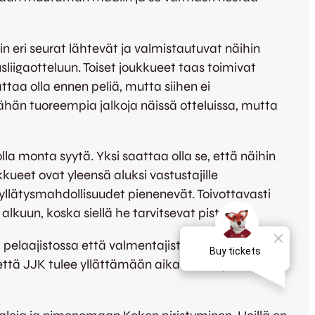
in eri seurat lähtevät ja valmistautuvat näihin
liigaotteluun. Toiset joukkueet taas toimivat
attaa olla ennen peliä, mutta siihen ei
 vähän tuoreempia jalkoja näissä otteluissa, mutta
la monta syytä. Yksi saattaa olla se, että näihin
ukkueet ovat yleensä aluksi vastustajille
 yllätysmahdollisuudet pienenevät. Toivottavasti
lkuun, koska siellä he tarvitsevat pisteitä.
 pelaajistossa että valmentajistossa. Ainakin
n, että JJK tulee yllättämään aika monia joukkueita