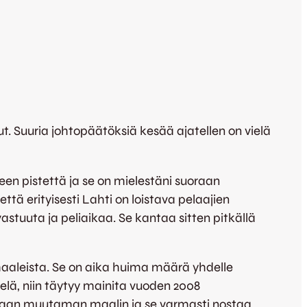
t. Suuria johtopäätöksiä kesää ajatellen on vielä
steen pistettä ja se on mielestäni suoraan
ttä erityisesti Lahti on loistava pelaajien
stuuta ja peliaikaa. Se kantaa sitten pitkällä
 maaleista. Se on aika huima määrä yhdelle
elä, niin täytyy mainita vuoden 2008
amaan muutaman maalin ja se varmasti nostaa