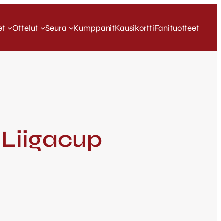
et
Ottelut
Seura
Kumppanit
Kausikortti
Fanituotteet
: Liigacup