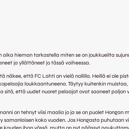
n aika hieman tarkastella miten se on joukkueilta sujunu
neet ja yllättäneet jo tässä vaiheessa.
ä näkee, että FC Lahti on vielä nollilla. Heillä ei ole pi
unkopelaajia loukkaantuneena. Täytyy kuitenkin muistaa, e
sitä, että uudet nuoret pelaajat ovat saaneet paljon va
rmanni on tehnyt viisi maalia jo ja se on puolet Hongan
äilyy samanlaisen koko vuoden. Jos Hongasta puhutaan vi
ime kauden ihan yössä, mutta on nyt päässyt paukutt