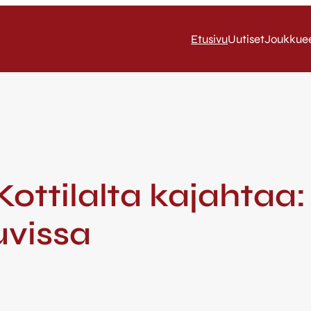
Etusivu
Uutiset
Joukkue
 Kottilalta kajahtaa
uvissa