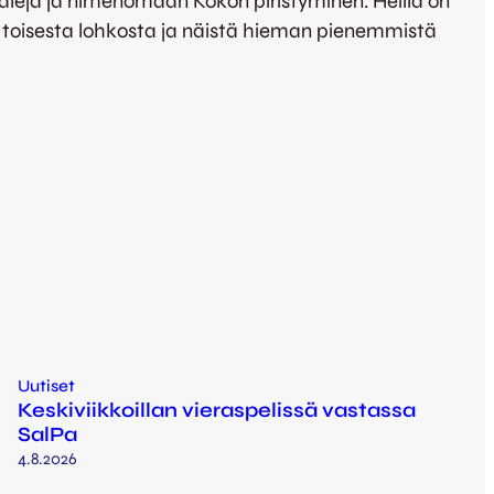
maaleja ja nimenomaan Kokon piristyminen. Heillä on
lee toisesta lohkosta ja näistä hieman pienemmistä
Uutiset
Keskiviikkoillan vieraspelissä vastassa
SalPa
4.8.2026