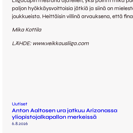
Liigacupin mestaria ajatellen, yksi pointti mikä p
paljon hyökkäysvoittoisia jätkiä ja siinä on mieles
joukkueista. Heittäisin villinä arvauksena, että f
Mika Kottila
LÄHDE: www.veikkausliiga.com
Uutiset
Anton Aaltosen ura jatkuu Arizonassa
yliopistojalkapallon merkeissä
6.8.2026