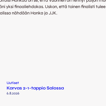
uoltaisi Honkaa on se, että Vuorinen on tehnyt paljon 
täni yksi finaaliehdokas. Uskon, että toinen finalisti tu
inaalissa nähdään Honka ja JJK.
Uutiset
Karvas 2-1-tappio Salossa
6.8.2026