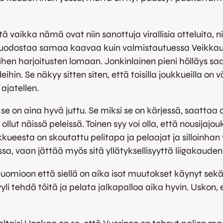
 vaikka nämä ovat niin sanottuja virallisia otteluita, ni
t muodostaa samaa kaavaa kuin valmistautuessa Veikkaus
 siihen harjoitusten lomaan. Jonkinlainen pieni hölläys sa
hin. Se näkyy sitten siten, että toisilla joukkueilla on
ajatellen.
 on aina hyvä juttu. Se miksi se on kärjessä, saattaa ol
 ollut näissä peleissä. Toinen syy voi olla, että nousijajo
kueesta on skoutattu pelitapa ja pelaajat ja silloinhan
a, vaan jättää myös sitä yllätyksellisyyttä liigakauden a
huomioon että siellä on aika isot muutokset käynyt sekä
tyyli tehdä töitä ja pelata jalkapalloa aika hyvin. Usko