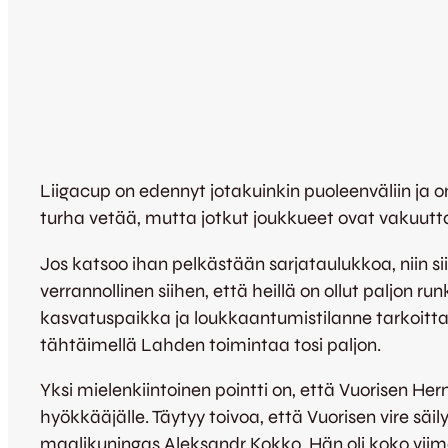
Liigacup on edennyt jotakuinkin puoleenväliin ja o
turha vetää, mutta jotkut joukkueet ovat vakuutta
Jos katsoo ihan pelkästään sarjataulukkoa, niin siit
verrannollinen siihen, että heillä on ollut paljon r
kasvatuspaikka ja loukkaantumistilanne tarkoittaa 
tähtäimellä Lahden toimintaa tosi paljon.
Yksi mielenkiintoinen pointti on, että Vuorisen He
hyökkääjälle. Täytyy toivoa, että Vuorisen vire s
maalikuningas Aleksandr Kokko. Hän oli koko vi