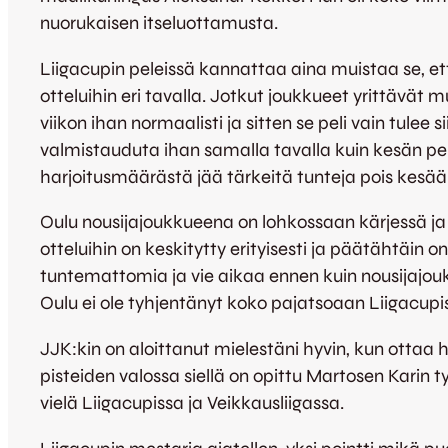
nuorukaisen itseluottamusta.
Liigacupin peleissä kannattaa aina muistaa se, että
otteluihin eri tavalla. Jotkut joukkueet yrittävä
viikon ihan normaalisti ja sitten se peli vain tulee
valmistauduta ihan samalla tavalla kuin kesän pelei
harjoitusmäärästä jää tärkeitä tunteja pois kesää 
Oulu nousijajoukkueena on lohkossaan kärjessä ja se
otteluihin on keskitytty erityisesti ja päätähtäin on
tuntemattomia ja vie aikaa ennen kuin nousijajouk
Oulu ei ole tyhjentänyt koko pajatsoaan Liigacupiss
JJK:kin on aloittanut mielestäni hyvin, kun ottaa 
pisteiden valossa siellä on opittu Martosen Karin 
vielä Liigacupissa ja Veikkausliigassa.