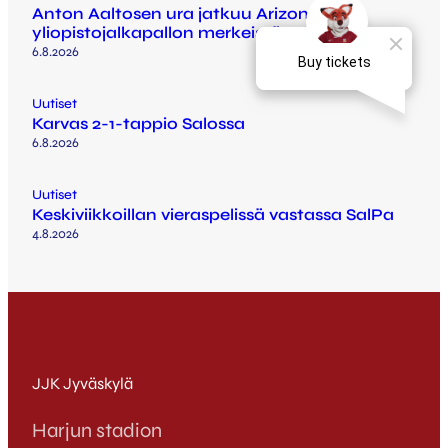
Anton Aaltosen ura jatkuu Arizonassa
yliopistojalkapallon merkeissä
6.8.2026
Uutiset
Karvas 2-1-tappio Salossa
6.8.2026
Uutiset
Keskiviikkoillan vieraspelissä vastassa SalPa
4.8.2026
JJK Jyväskylä
Harjun stadion