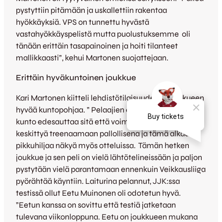
pystyttiin pitämään ja uskallettiin rakentaa
hyökkäyksiä. VPS on tunnettu hyvästä
vastahyökkäyspelistä mutta puolustuksemme oli
tänään erittäin tasapainoinen ja hoiti tilanteet
mallikkaasti”, kehui Martonen suojattejaan.
Erittäin hyväkuntoinen joukkue
Kari Martonen kiitteli lehdistötilaisuudessa joukkueen
hyvää kuntopohjaa. ” Pelaajien erinomainen fyysinen
kunto edesauttaa sitä että voimme harjoituksissa
keskittyä treenaamaan pallollisena ja tämä alkaa
pikkuhiljaa näkyä myös otteluissa. Tämän hetken
joukkue ja sen peli on vielä lähtötelineissään ja paljon
pystytään vielä parantamaan ennenkuin Veikkausliiga
pyörähtää käyntiin. Laiturina pelannut, JJK:ssa
testissä ollut Eetu Muinonen oli odotetun hyvä.
”Eetun kanssa on sovittu että testiä jatketaan
tulevana viikonloppuna. Eetu on joukkueen mukana