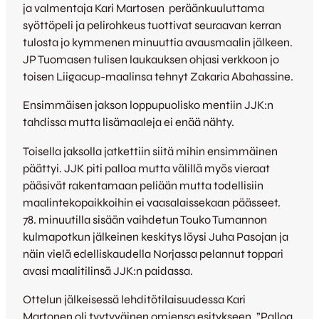
ja valmentaja Kari Martosen peräänkuuluttama
syöttöpeli ja pelirohkeus tuottivat seuraavan kerran
tulosta jo kymmenen minuuttia avausmaalin jälkeen.
JP Tuomasen tulisen laukauksen ohjasi verkkoon jo
toisen Liigacup-maalinsa tehnyt Zakaria Abahassine.
Ensimmäisen jakson loppupuolisko mentiin JJK:n
tahdissa mutta lisämaaleja ei enää nähty.
Toisella jaksolla jatkettiin siitä mihin ensimmäinen
päättyi. JJK piti palloa mutta välillä myös vieraat
pääsivät rakentamaan peliään mutta todellisiin
maalintekopaikkoihin ei vaasalaissekaan päässeet.
78. minuutilla sisään vaihdetun Touko Tumannon
kulmapotkun jälkeinen keskitys löysi Juha Pasojan ja
näin vielä edelliskaudella Norjassa pelannut toppari
avasi maalitilinsä JJK:n paidassa.
Ottelun jälkeisessä lehditötilaisuudessa Kari
Martonen oli tyytyväinen omiensa esitykseen. ”Palloa