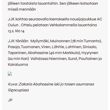
jälleen torstaista lauantaihin. Sen jälkeen katsotaan
missä mennään
JJK kohtaa seuraavalla kierroksella nousijajoukkue AC
Oulun . Ottelu pelataan Vehkalammella lauantaina
13.2. klo 14
JJK tänään: Myllymäki, Muinonnen (78 min Tumanto),
Pasoja, Tuomanen, Viren, Lähitie, Lahtinen, Sinisalo,
Tapaninen, Abahassine (46 min Markkula), Hyyrynen
(62 min Kari) Vaihdossa Nieminen, Sund, Poutiainen ja
Kairaluoma
Kuva: Zakaria Abahassine iski jo toisen osumansa
liigacupissa
JP