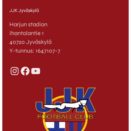
JJK Jyväskylä
Harjun stadion
Ihantolantie 1
40720 Jyväskylä
Y-tunnus: 1647107-7
Instagram
Facebook
YouTube