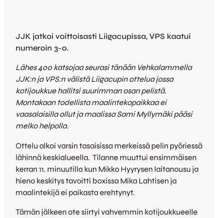
JJK jatkoi voittoisasti Liigacupissa, VPS kaatui
numeroin 3-0.
Lähes 400 katsojaa seurasi tänään Vehkalammella
JJK:n ja VPS:n välistä Liigacupin ottelua jossa
kotijoukkue hallitsi suurimman osan pelistä.
Montakaan todellista maalintekopaikkaa ei
vaasalaisilla ollut ja maalissa Sami Myllymäki pääsi
melko helpolla.
Ottelu alkoi varsin tasaisissa merkeissä pelin pyöriessä
lähinnä keskialueella. Tilanne muuttui ensimmäisen
kerran 11. minuutilla kun Mikko Hyyrysen laitanousu ja
hieno keskitys tavoitti boxissa Mika Lahtisen ja
maalintekijä ei paikasta erehtynyt.
Tämän jälkeen ote siirtyi vahvemmin kotijoukkueelle