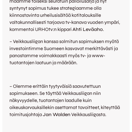
maamme toiseksi seuratuin palloilusarja ja nyt
syntynyt sopimus tukee strategiaamme olla
kiinnostavinta urheilusisältöä kotitalouksille
valtakunnallisesti tarjoava tv-kanava vuoden ympäri,
kommentoi URHOtv:n kippari
Ahti Leväaho
.
– Veikkausliigan kanssa solmitun sopimuksen myötä
investointimme Suomeen kasvavat merkittävästi ja
panostamme voimakkaasti myös tv- ja www-
tuotantojen laatuun ja määrään.
– Olemme erittäin tyytyväisiä saavutettuun
sopimukseen. Se täyttää Veikkausliigan niin
näkyvyydelle, tuotantojen laadulle kuin
oikeuskorvauksillekin asettamat tavoitteet, kiteyttää
toimitusjohtaja
Jan Walden
Veikkausliigasta.