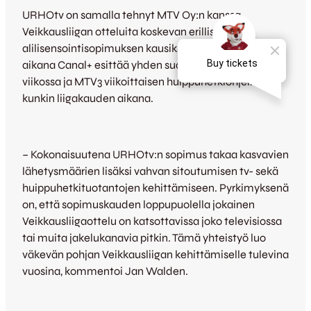
URHOtv on samalla tehnyt MTV Oy:n kanssa
Veikkausliigan otteluita koskevan erillisen
alilisensointisopimuksen kausiksi 2010-2014. Tänä
aikana Canal+ esittää yhden suoran ottelulähetyksen
viikossa ja MTV3 viikoittaisen huippuhetkiohjelman
kunkin liigakauden aikana.
– Kokonaisuutena URHOtv:n sopimus takaa kasvavien
lähetysmäärien lisäksi vahvan sitoutumisen tv- sekä
huippuhetkituotantojen kehittämiseen. Pyrkimyksenä
on, että sopimuskauden loppupuolella jokainen
Veikkausliigaottelu on katsottavissa joko televisiossa
tai muita jakelukanavia pitkin. Tämä yhteistyö luo
väkevän pohjan Veikkausliigan kehittämiselle tulevina
vuosina, kommentoi Jan Walden.