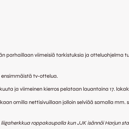
 parhaillaan viimeisiä tarkistuksia ja otteluohjelma t
 ensimmäistä tv-ottelua.
kuuta ja viimeinen kierros pelataan lauantaina 17. loka
 omilla nettisivuillaan jolloin selviää samalla mm. se 
la liigaherkkua roppakaupalla kun JJK isännöi Harjun sta