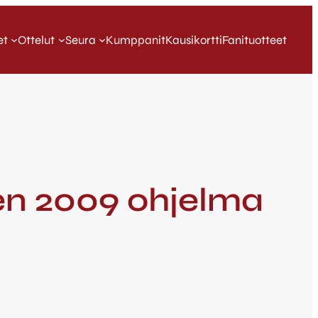
et
Ottelut
Seura
Kumppanit
Kausikortti
Fanituotteet
den 2009 ohjelma