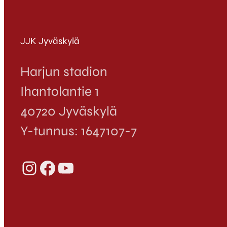
JJK Jyväskylä
Harjun stadion
Ihantolantie 1
40720 Jyväskylä
Y-tunnus: 1647107-7
Instagram
Facebook
YouTube