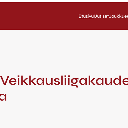
Etusivu
Uutiset
Joukkue
/ Veikkausliigakau
na