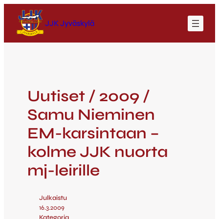
JJK Jyväskylä
Uutiset / 2009 /
Samu Nieminen
EM-karsintaan –
kolme JJK nuorta
mj-leirille
Julkaistu
16.3.2009
Kategoria