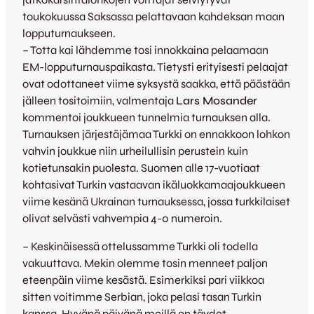
toukokuussa Saksassa pelattavaan kahdeksan maan
lopputurnaukseen.
– Totta kai lähdemme tosi innokkaina pelaamaan
EM-lopputurnauspaikasta. Tietysti erityisesti pelaajat
ovat odottaneet viime syksystä saakka, että päästään
jälleen tositoimiin, valmentaja
Lars Mosander
kommentoi joukkueen tunnelmia turnauksen alla.
Turnauksen järjestäjämaa Turkki on ennakkoon lohkon
vahvin joukkue niin urheilullisin perustein kuin
kotietunsakin puolesta. Suomen alle 17-vuotiaat
kohtasivat Turkin vastaavan ikäluokkamaajoukkueen
viime kesänä Ukrainan turnauksessa, jossa turkkilaiset
olivat selvästi vahvempia 4-0 numeroin.
– Keskinäisessä ottelussamme Turkki oli todella
vakuuttava. Mekin olemme tosin menneet paljon
eteenpäin viime kesästä. Esimerkiksi pari viikkoa
sitten voitimme Serbian, joka pelasi tasan Turkin
kanssa. Hyvänä päivänä meillä on täydet