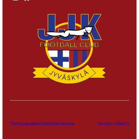
Tietosuojaseloste
Rekisteriseloste
Sivusto: kallek.fi