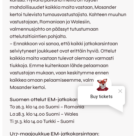
mahdollisuudet kaikkia maita vastaan, Mosander
kertoi tulevista turnausvastustajista. Kahteen muuhun
vastustajaan, Romaniaan ja Walesiin,
valmennusjohto on päässyt tutustumaan
ottelutaltiointien pohjalta.
– Ennakkoon voi sanoa, että kaikki jatkokarsintaan
selviytyneet joukkueet ovat erittäin hyviä. Ottelut
kaikkia maita vastaan tulevat olemaan varmasti
tiukkoja. Emme kuitenkaan lähde pelaamaan
vastustajan mukaan, vaan keskitymme ennen
kaikkea omaan pelaamiseemme, valmentaja
Mosander kertoi.
Suomen ottelut EM-jatkokarsinnassa:
To 26.3. klo 14.00 Suomi – Romania
La 28.3. klo 14.00 Suomi – Wales
Ti 31.3. klo 14.00 Turkki – Suomi
U17-maajoukkue EM-jatkokarsintaan: