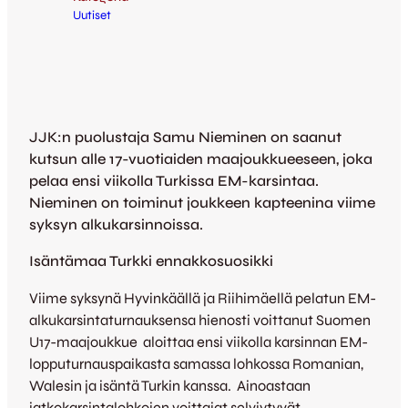
Uutiset
JJK:n puolustaja Samu Nieminen on saanut
kutsun alle 17-vuotiaiden maajoukkueeseen, joka
pelaa ensi viikolla Turkissa EM-karsintaa.
Nieminen on toiminut joukkeen kapteenina viime
syksyn alkukarsinnoissa.
Isäntämaa Turkki ennakkosuosikki
Viime syksynä Hyvinkäällä ja Riihimäellä pelatun EM-
alkukarsintaturnauksensa hienosti voittanut Suomen
U17-maajoukkue aloittaa ensi viikolla karsinnan EM-
lopputurnauspaikasta samassa lohkossa Romanian,
Walesin ja isäntä Turkin kanssa. Ainoastaan
jatkokarsintalohkojen voittajat selviytyvät