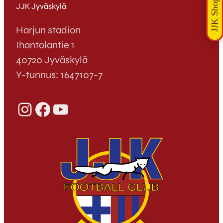
JJK Jyväskylä
Harjun stadion
Ihantolantie 1
40720 Jyväskylä
Y-tunnus: 1647107-7
Instagram
Facebook
YouTube