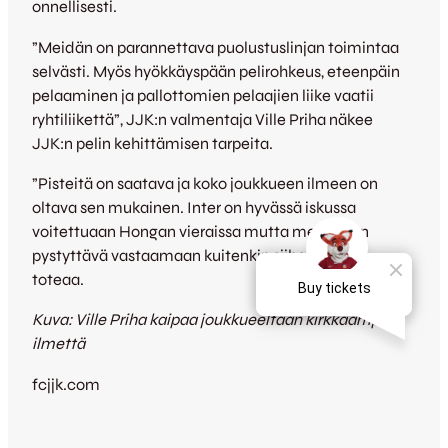
onnellisesti.
”Meidän on parannettava puolustuslinjan toimintaa
selvästi. Myös hyökkäyspään pelirohkeus, eteenpäin
pelaaminen ja pallottomien pelaajien liike vaatii
ryhtiliikettä”, JJK:n valmentaja Ville Priha näkee
JJK:n pelin kehittämisen tarpeita.
”Pisteitä on saatava ja koko joukkueen ilmeen on
oltava sen mukainen. Inter on hyvässä iskussa
voitettuaan Hongan vieraissa mutta meidän on
pystyttävä vastaamaan kuitenkin siihen”, Priha
toteaa.
Kuva: Ville Priha kaipaa joukkueeltaan kirkkaampaa
ilmettä
fcjjk.com