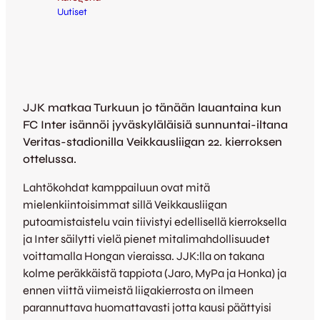
Uutiset
JJK matkaa Turkuun jo tänään lauantaina kun
FC Inter isännöi jyväskyläläisiä sunnuntai-iltana
Veritas-stadionilla Veikkausliigan 22. kierroksen
ottelussa.
Lahtökohdat kamppailuun ovat mitä
mielenkiintoisimmat sillä Veikkausliigan
putoamistaistelu vain tiivistyi edellisellä kierroksella
ja Inter säilytti vielä pienet mitalimahdollisuudet
voittamalla Hongan vieraissa. JJK:lla on takana
kolme peräkkäistä tappiota (Jaro, MyPa ja Honka) ja
ennen viittä viimeistä liigakierrosta on ilmeen
parannuttava huomattavasti jotta kausi päättyisi