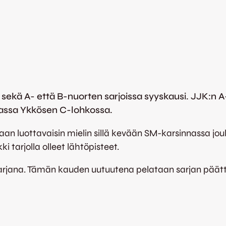
sekä A- että B-nuorten sarjoissa syyskausi. JJK:n
massa Ykkösen C-lohkossa.
n luottavaisin mielin sillä kevään SM-karsinnassa joukk
i tarjolla olleet lähtöpisteet.
sarjana. Tämän kauden uutuutena pelataan sarjan päätt