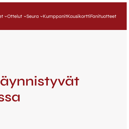
et
Ottelut
Seura
Kumppanit
Kausikortti
Fanituotteet
käynnistyvät
ssa