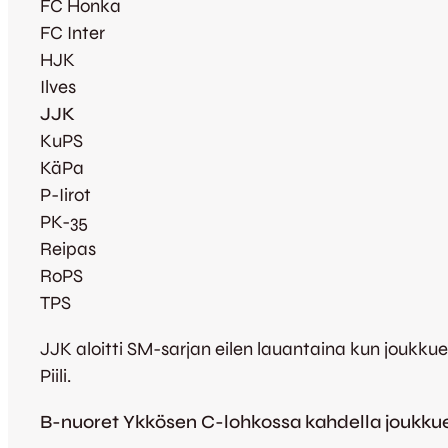
FC Honka
FC Inter
HJK
Ilves
JJK
KuPS
KäPa
P-Iirot
PK-35
Reipas
RoPS
TPS
JJK aloitti SM-sarjan eilen lauantaina kun joukkue
Piili.
B-nuoret Ykkösen C-lohkossa kahdella joukkue