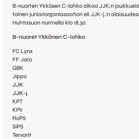
B-nuorten Ykkösen C-lohko alkaa JJK:n joukkueide
toinen junioriorganiasaation eli JJK-j.:n alaisuu
Huhtasuon nurmella klo 18.30.
B-nuoret Ykkönen C-lohko
FC Lynx
FF Jaro
GBK
Jippo
JJK
JJK-j.
KPT
KPV
RoPS
SiPS
Tervarit