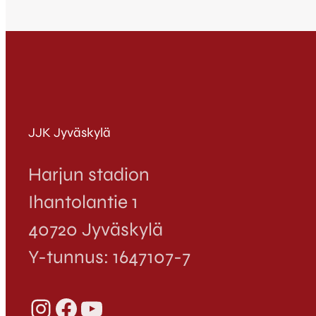
JJK Jyväskylä
Harjun stadion
Ihantolantie 1
40720 Jyväskylä
Y-tunnus: 1647107-7
Instagram
Facebook
YouTube