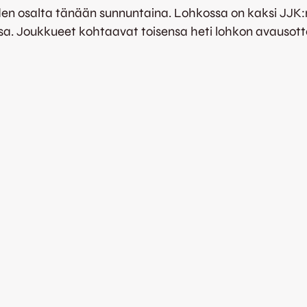
n osalta tänään sunnuntaina. Lohkossa on kaksi JJK:n 
dessa. Joukkueet kohtaavat toisensa heti lohkon avausot