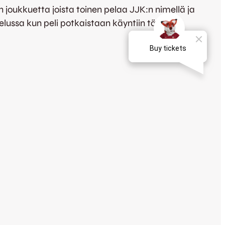
joukkuetta joista toinen pelaa JJK:n nimellä ja
telussa kun peli potkaistaan käyntiin tänään