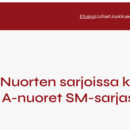
Etusivu
Uutiset
Joukkue
 Nuorten sarjoissa 
– A-nuoret SM-sarja