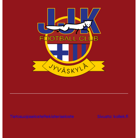
Tietosuojaseloste
Rekisteriseloste
Sivusto: kallek.fi