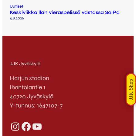
Uutiset
Keskiviikkoillan vieraspelissä vastassa SalPa
4.8.2026
JJK Jyväskylä
Harjun stadion
Ihantolantie 1
40720 Jyväskylä
Y-tunnus: 1647107-7
Instagram
Facebook
YouTube