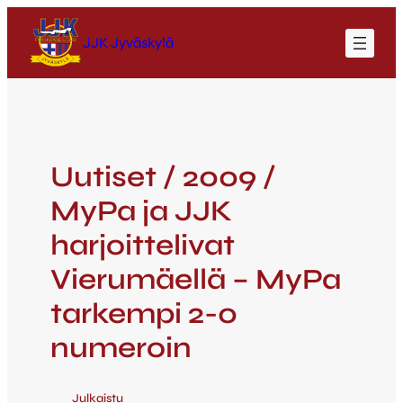
JJK Jyväskylä
Uutiset / 2009 /
MyPa ja JJK
harjoittelivat
Vierumäellä – MyPa
tarkempi 2-0
numeroin
Julkaistu