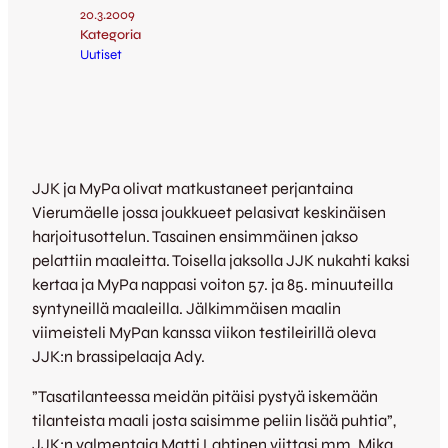
20.3.2009
Kategoria
Uutiset
JJK ja MyPa olivat matkustaneet perjantaina
Vierumäelle jossa joukkueet pelasivat keskinäisen
harjoitusottelun. Tasainen ensimmäinen jakso
pelattiin maaleitta. Toisella jaksolla JJK nukahti kaksi
kertaa ja MyPa nappasi voiton 57. ja 85. minuuteilla
syntyneillä maaleilla. Jälkimmäisen maalin
viimeisteli MyPan kanssa viikon testileirillä oleva
JJK:n brassipelaaja Ady.
”Tasatilanteessa meidän pitäisi pystyä iskemään
tilanteista maali josta saisimme peliin lisää puhtia”,
JJK:n valmentaja Matti Lahtinen viittasi mm. Mika