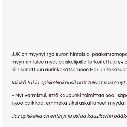
JJK on myynyt 150 euron hintaisia, pääkatsomopaik
myyntiin tulee myös opiskelijoille tarkoitettuja 9
niin sanottuun aurinkokatsomoon Harjun takasuora
Minkä takia opiskelijakausikortit tulivat vasta ny
– Nyt varmistui, että kaupunki toimittaa 600 lisä
1 500 paikkaa, emmekä siksi uskaltaneet myydä lis
Jos opiskelija on ehtinyt jo ostaa kausikortin pä