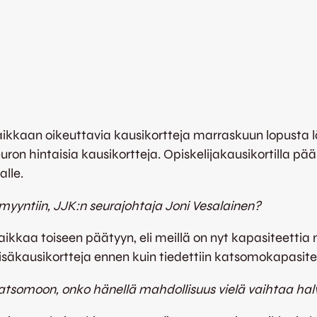
kaan oikeuttavia kausikortteja marraskuun lopusta läht
5 euron hintaisia kausikortteja. Opiskelijakausikortill
lle.
t myyntiin, JJK:n seurajohtaja Joni Vesalainen?
paikkaa toiseen päätyyn, eli meillä on nyt kapasiteet
äkausikortteja ennen kuin tiedettiin katsomokapasiteet
äkatsomoon, onko hänellä mahdollisuus vielä vaihtaa ha