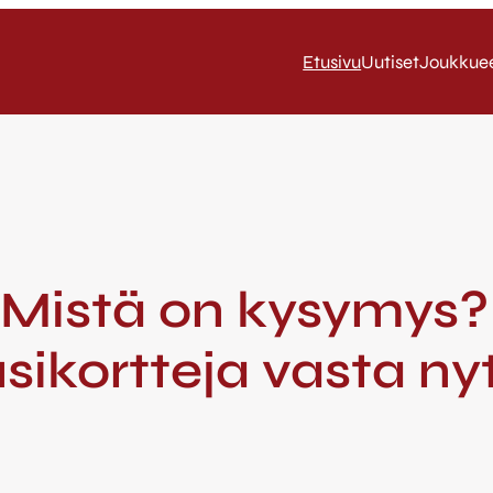
Etusivu
Uutiset
Joukkue
/ Mistä on kysymys
usikortteja vasta ny