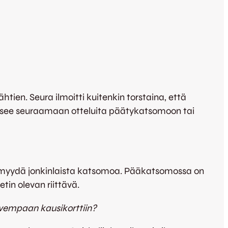
ien. Seura ilmoitti kuitenkin torstaina, että
a pääsee seuraamaan otteluita päätykatsomoon tai
tia myydä jonkinlaista katsomoa. Pääkatsomossa on
in olevan riittävä.
lvempaan kausikorttiin?