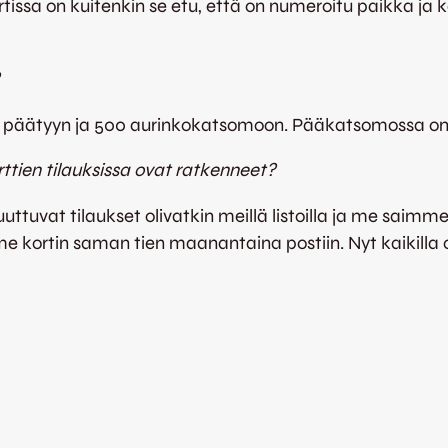
ssa on kuitenkin se etu, että on numeroitu paikka ja k
ee päätyyn ja 500 aurinkokatsomoon. Pääkatsomossa on
ttien tilauksissa ovat ratkenneet?
uuttuvat tilaukset olivatkin meillä listoilla ja me saim
e kortin saman tien maanantaina postiin. Nyt kaikilla on