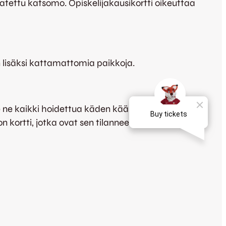
atettu katsomo. Opiskelijakausikortti oikeuttaa
 lisäksi kattamattomia paikkoja.
me ne kaikki hoidettua käden käänteessä. Siinä ei
 kortti, jotka ovat sen tilanneet.