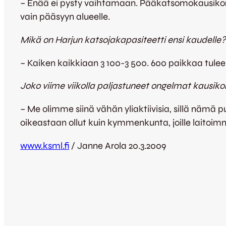
– Enää ei pysty vaihtamaan. Pääkatsomokausikorti
vain pääsyyn alueelle.
Mikä on Harjun katsojakapasiteetti ensi kaudelle?
– Kaiken kaikkiaan 3 100-3 500. 600 paikkaa tul
Joko viime viikolla paljastuneet ongelmat kausikor
– Me olimme siinä vähän yliaktiivisia, sillä nämä p
oikeastaan ollut kuin kymmenkunta, joille laitoimm
www.ksml.fi
/ Janne Arola 20.3.2009