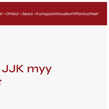
et
Ottelut
Seura
Kumppanit
Kausikortti
Fanituotteet
? JJK myy
t