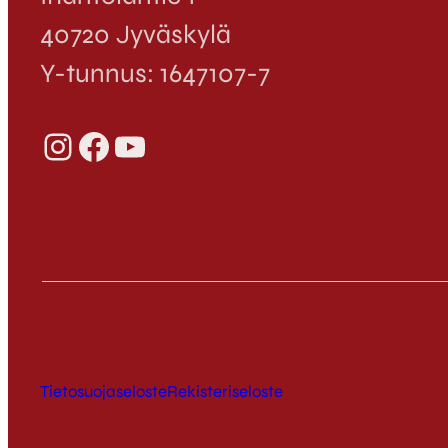
40720 Jyväskylä
Y-tunnus: 1647107-7
Instagram
Facebook
YouTube
Tietosuojaseloste
Rekisteriseloste