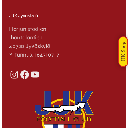
JJK Jyväskylä
Harjun stadion
Ihantolantie 1
40720 Jyväskylä
Y-tunnus: 1647107-7
Instagram
Facebook
YouTube