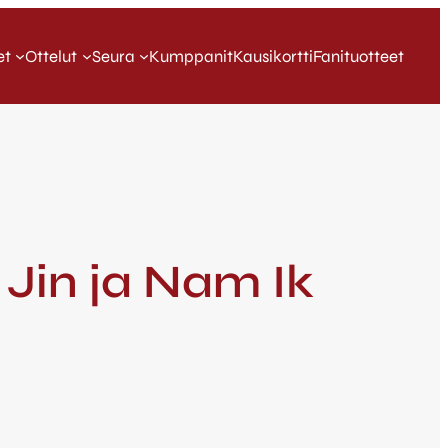
et
Ottelut
Seura
Kumppanit
Kausikortti
Fanituotteet
 Jin ja Nam Ik