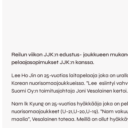
Reilun viikon JJK:n edustus- joukkueen mukana
pelaajasopimukset JJK:n kanssa.
Lee Ho Jin on 25-vuotias laitapelaaja joka on ur
Korean nuorisomaajoukkueissa. ”Lee esiintyi vahva
Suomi Oy:n toimitusjohtaja Joni Vesalainen kertoi.
Nam lk Kyung on 25-vuotias hyökkääja joka on pel
nuorisomaajoukkeet (U-21,U-20,U-19). ”Nam vakuut
maalia”, Vesalainen toteaa. Meillä on ollut hyö