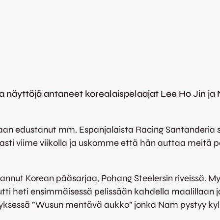
 näyttöjä antaneet korealaispelaajat Lee Ho Jin ja 
allaan edustanut mm. Espanjalaista Racing Santanderia
sti viime viikolla ja uskomme että hän auttaa meitä pa
annut Korean pääsarjaa, Pohang Steelersin riveissä. M
ti heti ensimmäisessä pelissään kahdella maalillaan j
kkäyksessä ”Wusun mentävä aukko” jonka Nam pystyy kyl