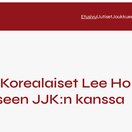
Etusivu
Uutiset
Joukkue
 Korealaiset Lee Ho
een JJK:n kanssa