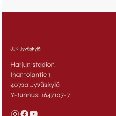
JJK Jyväskylä
Harjun stadion
Ihantolantie 1
40720 Jyväskylä
Y-tunnus: 1647107-7
Instagram
Facebook
YouTube