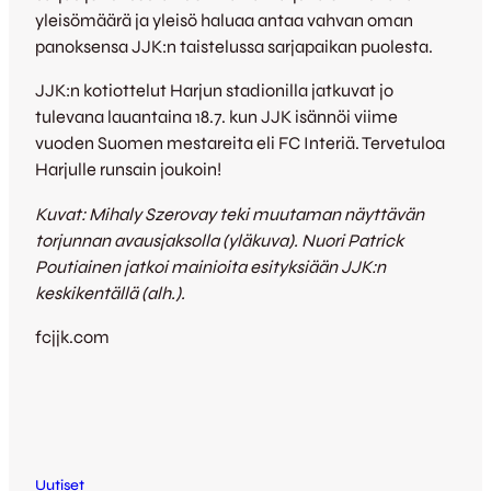
yleisömäärä ja yleisö haluaa antaa vahvan oman
panoksensa JJK:n taistelussa sarjapaikan puolesta.
JJK:n kotiottelut Harjun stadionilla jatkuvat jo
tulevana lauantaina 18.7. kun JJK isännöi viime
vuoden Suomen mestareita eli FC Interiä. Tervetuloa
Harjulle runsain joukoin!
Kuvat: Mihaly Szerovay teki muutaman näyttävän
torjunnan avausjaksolla (yläkuva). Nuori Patrick
Poutiainen jatkoi mainioita esityksiään JJK:n
keskikentällä (alh.).
fcjjk.com
Uutiset