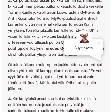
JJK:n paras tasoituksen paikka nähtiin 80. minuutilla.
Mika Lahtinen pelasi pallon oikeasta laidasta keskelle
Tommi Karille joka oli aivan kasvotusten MyPa-vahti
Antti Kuismalan kanssa. MyPa-puolustajat ehtivät
kuitenkin aivan viime hetkellä peittämään Karin
yrityksen. Toisella jaksolla kentälle vaihdettu JJK:n
vasen laitalinkki Jin Ho Lee keskitti myös pariin
otteeseen vaarallisesti pallon MyPa-maalille mutta
päättäjää ei löytynyt, ei edes MyPa-puolustajasta joka
oli ohjata pallon yliajalla omaan maaliin.
Ottelun jälkeen molempien joukkueiden valmentajat
olivat yhtä mieltä kamppailun tasaisuudesta. ”En voi
syyttää etteivätkö pojat olisi yrittäneet, se ei vain
tänään riittänyt”, JJK-luotsi Ville Priha totesi pelin
jälkeen.
JJK:n kotiyleisö ansaitsee isot erityiskiitokset sillä
erittäin harmaasta ja sateisesta päivästä ja
sarjasijoituksesta huolimatta Harjulla oli mukava