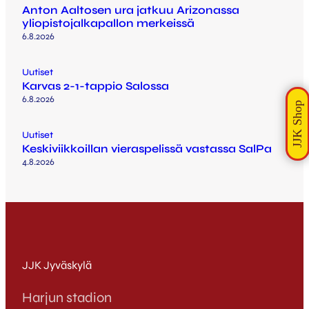
Anton Aaltosen ura jatkuu Arizonassa
yliopistojalkapallon merkeissä
6.8.2026
Uutiset
Karvas 2-1-tappio Salossa
6.8.2026
Uutiset
Keskiviikkoillan vieraspelissä vastassa SalPa
4.8.2026
JJK Jyväskylä
Harjun stadion