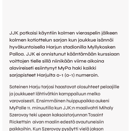
JJK potkaisi käyntiin kolmen vieraspelin jälkeen
kolmen kotiottelun sarjan kun joukkue isännöi
hyväkuntoisella Harjun stadionilla Myllykosken
Palloa. JJK ei onnistunut kääntämään kurssiaan
voittojen tielle sillä niinikään viime aikoina
alavireiseti esiintynyt MyPa haki kaikki
sarjapisteet Harjulta 0-1 (0-1) numeroin.
Sateinen Harju tarjosi haastavat olosuhteet pelaajille
ja joukkueet lähtivätkin kamppailuun melko
varovaisesti. Ensimmäinen huippupaikka aukeni
MyPalle 11. minuutilla kun JJK:n maalivahti Mihaly
Szerovay teki upean kaksoistorjunnan Tosaint
Rickettsin aivan maalin edestä avautuneisiin
paikkoihin. Kun Szerovay pysäytti vielä jakson