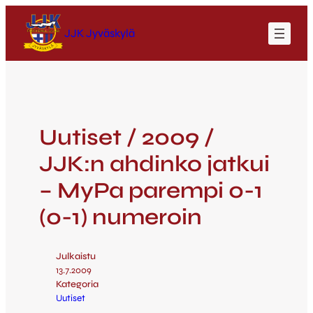
JJK Jyväskylä
Uutiset / 2009 /
JJK:n ahdinko jatkui
– MyPa parempi 0-1
(0-1) numeroin
Julkaistu
13.7.2009
Kategoria
Uutiset