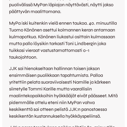
puolivälissä MyPan läpiajon näyttävästi, näytti jakso
päättyvän maalittomana.
MyPa iski kuitenkin vielä ennen taukoa. 40. minuutilla
Tuomo Könönen asettui kolmannen keran antamaan
kulmapotkua. Könönen liukastui osittain kulmassaan
mutta pallo löysikin tarkasti Toni Lindbergin joka
tuikkasi vieraat vastustamattomasti 0-1
taukojohtoon.
JJK sai hienokseltaan hallinnan toisen jakson
ensimmäisen puolikkaan tapahtumista. Palloa
yritettiin pelata suoraviivaisesti Namille ja kärkeen
siirretylle Tommi Karille mutta vaarallisiin
maalintekopaikkoihin hyökkääjät eivät päässeet. Mitä
pidemmälle ottelu eteni niin MyPan vahva
keskikenttä sai otteen pelistä JJK:n panostaessa
keskikentän kustannuksella hyökkäyspeliinsä.