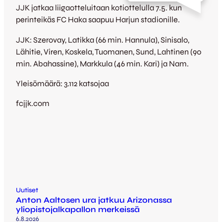
JJK jatkaa liigaotteluitaan kotiottelulla 7.5. kun
perinteikäs FC Haka saapuu Harjun stadionille.
JJK: Szerovay, Latikka (66 min. Hannula), Sinisalo,
Lähitie, Viren, Koskela, Tuomanen, Sund, Lahtinen (90
min. Abahassine), Markkula (46 min. Kari) ja Nam.
Yleisömäärä: 3.112 katsojaa
fcjjk.com
Uutiset
Anton Aaltosen ura jatkuu Arizonassa
yliopistojalkapallon merkeissä
6.8.2026