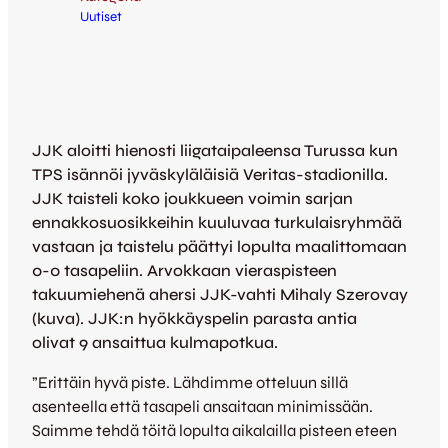
Uutiset
JJK aloitti hienosti liigataipaleensa Turussa kun
TPS isännöi jyväskyläläisiä Veritas-stadionilla.
JJK taisteli koko joukkueen voimin sarjan
ennakkosuosikkeihin kuuluvaa turkulaisryhmää
vastaan ja taistelu päättyi lopulta maalittomaan
0-0 tasapeliin. Arvokkaan vieraspisteen
takuumiehenä ahersi JJK-vahti Mihaly Szerovay
(kuva). JJK:n hyökkäyspelin parasta antia
olivat 9 ansaittua kulmapotkua.
”Erittäin hyvä piste. Lähdimme otteluun sillä
asenteella että tasapeli ansaitaan minimissään.
Saimme tehdä töitä lopulta aikalailla pisteen eteen