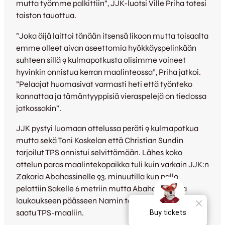
mutta työmme palkittiin”, JJK-luotsi Ville Priha totesi
taiston tauottua.
”Joka äijä laittoi tänään itsensä likoon mutta toisaalta
emme olleet aivan aseettomia hyökkäyspelinkään
suhteen sillä 9 kulmapotkusta olisimme voineet
hyvinkin onnistua kerran maalinteossa”, Priha jatkoi.
”Pelaajat huomasivat varmasti heti että työnteko
kannattaa ja tämäntyyppisiä vieraspelejä on tiedossa
jatkossakin”.
JJK pystyi luomaan ottelussa peräti 9 kulmapotkua
mutta sekä Toni Koskelan että Christian Sundin
tarjoilut TPS onnistui selvittämään. Lähes koko
ottelun paras maalintekopaikka tuli kuin varkain JJK:n
Zakaria Abahassinelle 93. minuutilla kun pallo
pelattiin Sakelle 6 metriin mutta Abahassinen ja
laukaukseen päässeen Namin toimesta palloa ei
saatu TPS-maaliin.