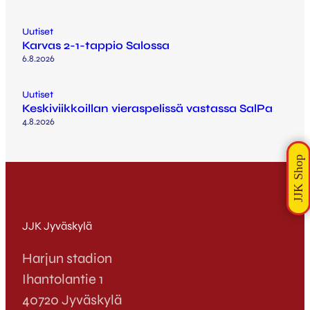
Uutiset
Karvas 2-1-tappio Salossa
6.8.2026
Uutiset
Keskiviikkoillan vieraspelissä vastassa SalPa
4.8.2026
JJK Jyväskylä
Harjun stadion
Ihantolantie 1
40720 Jyväskylä