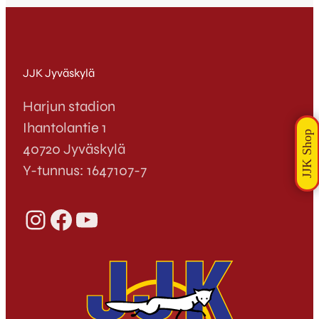
JJK Jyväskylä
Harjun stadion
Ihantolantie 1
40720 Jyväskylä
Y-tunnus: 1647107-7
Instagram
Facebook
YouTube