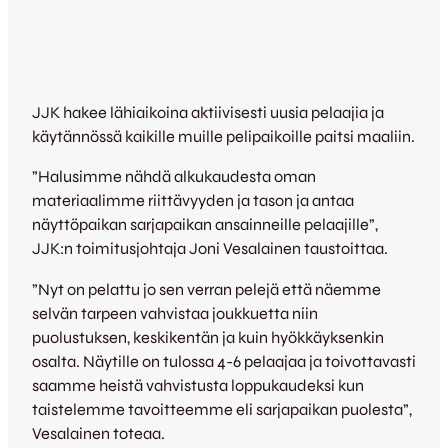
JJK hakee lähiaikoina aktiivisesti uusia pelaajia ja
käytännössä kaikille muille pelipaikoille paitsi maaliin.
”Halusimme nähdä alkukaudesta oman
materiaalimme riittävyyden ja tason ja antaa
näyttöpaikan sarjapaikan ansainneille pelaajille”,
JJK:n toimitusjohtaja Joni Vesalainen taustoittaa.
”Nyt on pelattu jo sen verran pelejä että näemme
selvän tarpeen vahvistaa joukkuetta niin
puolustuksen, keskikentän ja kuin hyökkäyksenkin
osalta. Näytille on tulossa 4-6 pelaajaa ja toivottavasti
saamme heistä vahvistusta loppukaudeksi kun
taistelemme tavoitteemme eli sarjapaikan puolesta”,
Vesalainen toteaa.