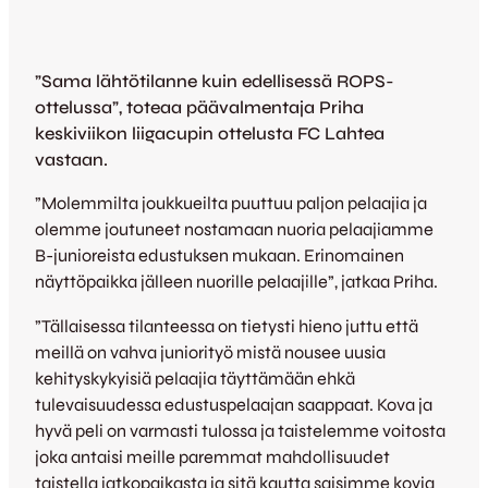
”Sama lähtötilanne kuin edellisessä ROPS-
ottelussa”, toteaa päävalmentaja Priha
keskiviikon liigacupin ottelusta FC Lahtea
vastaan.
”Molemmilta joukkueilta puuttuu paljon pelaajia ja
olemme joutuneet nostamaan nuoria pelaajiamme
B-junioreista edustuksen mukaan. Erinomainen
näyttöpaikka jälleen nuorille pelaajille”, jatkaa Priha.
”Tällaisessa tilanteessa on tietysti hieno juttu että
meillä on vahva juniorityö mistä nousee uusia
kehityskykyisiä pelaajia täyttämään ehkä
tulevaisuudessa edustuspelaajan saappaat. Kova ja
hyvä peli on varmasti tulossa ja taistelemme voitosta
joka antaisi meille paremmat mahdollisuudet
taistella jatkopaikasta ja sitä kautta saisimme kovia