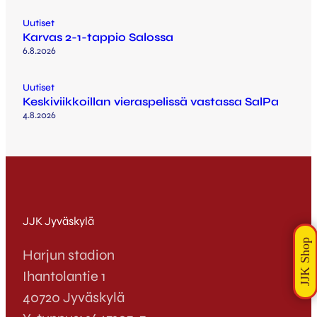
Uutiset
Karvas 2-1-tappio Salossa
6.8.2026
Uutiset
Keskiviikkoillan vieraspelissä vastassa SalPa
4.8.2026
JJK Jyväskylä
Harjun stadion
Ihantolantie 1
40720 Jyväskylä