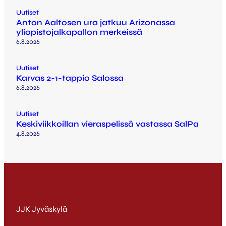
Uutiset
Anton Aaltosen ura jatkuu Arizonassa
yliopistojalkapallon merkeissä
6.8.2026
Uutiset
Karvas 2-1-tappio Salossa
6.8.2026
Uutiset
Keskiviikkoillan vieraspelissä vastassa SalPa
4.8.2026
JJK Jyväskylä