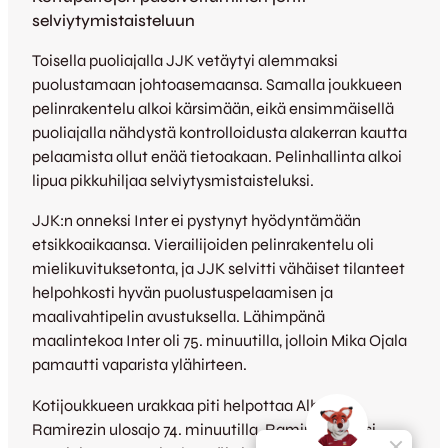
selviytymistaisteluun
Toisella puoliajalla JJK vetäytyi alemmaksi
puolustamaan johtoasemaansa. Samalla joukkueen
pelinrakentelu alkoi kärsimään, eikä ensimmäisellä
puoliajalla nähdystä kontrolloidusta alakerran kautta
pelaamista ollut enää tietoakaan. Pelinhallinta alkoi
lipua pikkuhiljaa selviytysmistaisteluksi.
JJK:n onneksi Inter ei pystynyt hyödyntämään
etsikkoaikaansa. Vierailijoiden pelinrakentelu oli
mielikuvituksetonta, ja JJK selvitti vähäiset tilanteet
helpohkosti hyvän puolustuspelaamisen ja
maalivahtipelin avustuksella. Lähimpänä
maalintekoa Inter oli 75. minuutilla, jolloin Mika Ojala
pamautti vaparista ylähirteen.
Kotijoukkueen urakkaa piti helpottaa Alberto
Ramirezin ulosajo 74. minuutilla. Ramirez taklasi