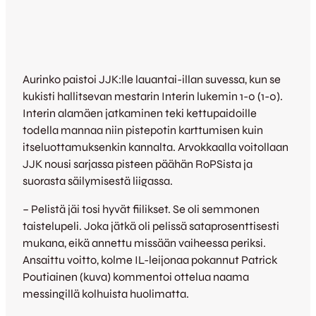
Aurinko paistoi JJK:lle lauantai-illan suvessa, kun se
kukisti hallitsevan mestarin Interin lukemin 1-0 (1-0).
Interin alamäen jatkaminen teki kettupaidoille
todella mannaa niin pistepotin karttumisen kuin
itseluottamuksenkin kannalta. Arvokkaalla voitollaan
JJK nousi sarjassa pisteen päähän RoPSista ja
suorasta säilymisestä liigassa.
– Pelistä jäi tosi hyvät fiilikset. Se oli semmonen
taistelupeli. Joka jätkä oli pelissä sataprosenttisesti
mukana, eikä annettu missään vaiheessa periksi.
Ansaittu voitto, kolme IL-leijonaa pokannut Patrick
Poutiainen (kuva) kommentoi ottelua naama
messingillä kolhuista huolimatta.