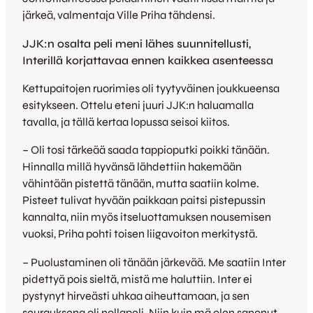
järkeä, valmentaja Ville Priha tähdensi.
JJK:n osalta peli meni lähes suunnitellusti,
Interillä korjattavaa ennen kaikkea asenteessa
Kettupaitojen ruorimies oli tyytyväinen joukkueensa
esitykseen. Ottelu eteni juuri JJK:n haluamalla
tavalla, ja tällä kertaa lopussa seisoi kiitos.
– Oli tosi tärkeää saada tappioputki poikki tänään.
Hinnalla millä hyvänsä lähdettiin hakemään
vähintään pistettä tänään, mutta saatiin kolme.
Pisteet tulivat hyvään paikkaan paitsi pistepussin
kannalta, niin myös itseluottamuksen nousemisen
vuoksi, Priha pohti toisen liigavoiton merkitystä.
– Puolustaminen oli tänään järkevää. Me saatiin Inter
pidettyä pois sieltä, mistä me haluttiin. Inter ei
pystynyt hirveästi uhkaa aiheuttamaan, ja sen
seurauksena oli nollapeli. Niin kuin mä olen sanonut,