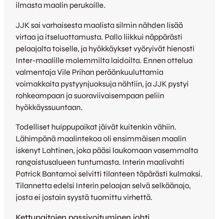
ilmasta maalin perukoille.
JJK sai varhaisesta maalista silmin nähden lisää
virtaa ja itseluottamusta. Pallo liikkui näppärästi
pelaajalta toiselle, ja hyökkäykset vyöryivät hienosti
Inter-maalille molemmilta laidoilta. Ennen ottelua
valmentaja Vile Prihan peräänkuuluttamia
voimakkaita pystyynjuoksuja nähtiin, ja JJK pystyi
rohkeampaan ja suoraviivaisempaan peliin
hyökkäyssuuntaan.
Todelliset huippupaikat jäivät kuitenkin vähiin.
Lähimpänä maalintekoa oli ensimmäisen maalin
iskenyt Lahtinen, joka pääsi laukomaan vasemmalta
rangaistusalueen tuntumasta. Interin maalivahti
Patrick Bantamoi selvitti tilanteen täpärästi kulmaksi.
Tilannetta edelsi Interin pelaajan selvä selkäänajo,
josta ei jostain syystä tuomittu virhettä.
Kettupaitojen passivoituminen johti