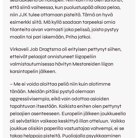
että siinä vaiheessa, kun puolustuspää alkaa pelaa,
niin JJK tulee ottamaan pisteitä. Tämä on hyvä
esimerkki siitä. Mä kyllä saadaan tarpeeksi omia
tilanteita aivan varmasti joka pelissä, joista pystyy
maalin tai pari iskemään, Priha jatkoi.
Virkaveli Job Dragtsma oli erityisen pettynyt siihen,
etteivät pelaajat onnistuneet liigapeliin
valmistautumisessa hävityn Mestareiden liigan
karsintapelin jälkeen.
– Me ei voida aloittaa peliä niin kuin alotimme
tänään. Meidän pitäisi pystyä olemaan
aggressiivisempia, eikä vain odottaa asioiden
tapahtuvan itsestään. Kaikista eniten olen pettynyt
pelaajien asenteeseen. Europelin jälkeen joukkueella
oli selvästikin vaikeaa keskittyä illan otteluun. Vaikka
joukkue olisikin paperilla vastustajaa vahvempi, ei se
takaa helppoja pisteitä. Puoliajalla psyykkaaminen