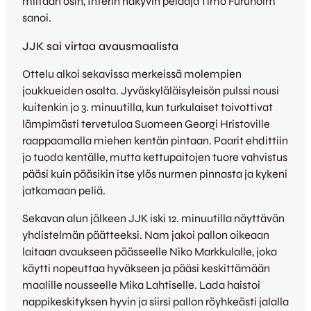
miltään osin, Interin näkyvin pelaaja Timo Furuholm
sanoi.
JJK sai virtaa avausmaalista
Ottelu alkoi sekavissa merkeissä molempien
joukkueiden osalta. Jyväskyläläisyleisön pulssi nousi
kuitenkin jo 3. minuutilla, kun turkulaiset toivottivat
lämpimästi tervetuloa Suomeen Georgi Hristoville
raappaamalla miehen kentän pintaan. Paarit ehdittiin
jo tuoda kentälle, mutta kettupaitojen tuore vahvistus
pääsi kuin pääsikin itse ylös nurmen pinnasta ja kykeni
jatkamaan peliä.
Sekavan alun jälkeen JJK iski 12. minuutilla näyttävän
yhdistelmän päätteeksi. Nam jakoi pallon oikeaan
laitaan avaukseen päässeelle Niko Markkulalle, joka
käytti nopeuttaa hyväkseen ja pääsi keskittämään
maalille nousseelle Mika Lahtiselle. Lada haistoi
nappikeskityksen hyvin ja siirsi pallon röyhkeästi jalalla