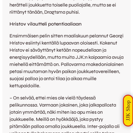
herätteli joukkuetta toiselle puoliajalle, mutta se ei
riittänyt tänään, Dragtsma puhisi.
Hristov vilautteli potentiaaliaan
Ensimmäisen pelin sitten maaliskuun pelannut Georgi
Hristov esiintyi kentällä lupaavan oloisesti. Kokenut
Hristov ei säväyttänyt ketään nopeudellaan ja
energisyydellään, mutta muita JJK:n kaipaamia avuja
miehellä eittämättä on. Pallovarma makedonialainen
petasi muutaman hyvän paikan joukkuetovereilleen,
suojasi palloa ja antoi tilaa ja aikaa muille
kettupaidoille.
– On selvää, ettei mies ole vielä täydessä
pelikunnossa. Varmaan jokainen, joka jalkapallosta
jotain ymmärtää, näki miten iso apu mies on
joukkueelle. Meillä on hyökkääjä, joka pystyy
pitämään palloa omalla joukkueella. Inter-pojalla oli