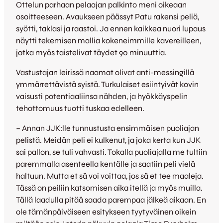
Ottelun parhaan pelaajan palkinto meni oikeaan
osoitteeseen. Avaukseen päässyt Patu rakensi peliä,
syötti, taklasi ja raastoi. Ja ennen kaikkea nuori lupaus
näytti tekemisen mallia kokeneimmille kavereilleen,
jotka myös taistelivat täydet 90 minuuttia.
Vastustajan leirissä naamat olivat anti-messingillä
ymmärrettävistä syistä. Turkulaiset esiintyivät kovin
vaisusti potentiaaliinsa nähden, ja hyökkäyspelin
tehottomuus tuotti tuskaa edelleen.
– Annan JJK:lle tunnustusta ensimmäisen puoliajan
pelistä. Meidän peli ei kulkenut, ja joka kerta kun JJK
sai pallon, se tuli vahvasti. Tokalla puoliajalla me tultiin
paremmalla asenteella kentälle ja saatiin peli vielä
haltuun. Mutta et sä voi voittaa, jos sä et tee maaleja.
Tässä on peiliin katsomisen aika itellä ja myös muilla.
Tällä laadulla pitää saada parempaa jälkeä aikaan. En
ole tämänpäiväiseen esitykseen tyytyväinen oikein