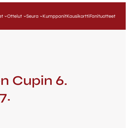
et
Ottelut
Seura
Kumppanit
Kausikortti
Fanituotteet
n Cupin 6.
7.