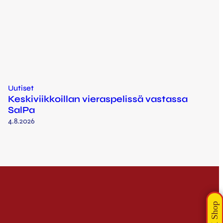
Uutiset
Keskiviikkoillan vieraspelissä vastassa
SalPa
4.8.2026