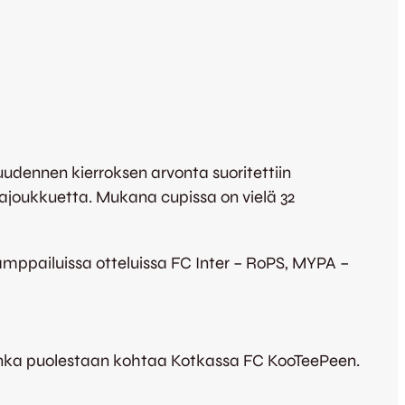
dennen kierroksen arvonta suoritettiin
gajoukkuetta. Mukana cupissa on vielä 32
amppailuissa otteluissa FC Inter – RoPS, MYPA –
onka puolestaan kohtaa Kotkassa FC KooTeePeen.