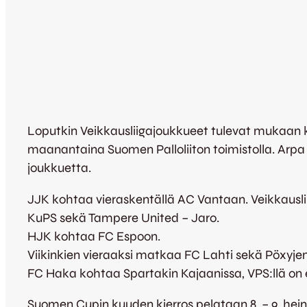
Loputkin Veikkausliigajoukkueet tulevat mukaan k
maanantaina Suomen Palloliiton toimistolla. Arpa 
joukkuetta.
JJK kohtaa vieraskentällä AC Vantaan. Veikkausli
KuPS sekä Tampere United – Jaro.
HJK kohtaa FC Espoon.
Viikinkien vieraaksi matkaa FC Lahti sekä Pöxyjen 
FC Haka kohtaa Spartakin Kajaanissa, VPS:llä o
Suomen Cupin kuuden kierros pelataan 8. – 9. hei