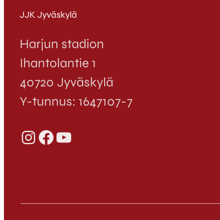
JJK Jyväskylä
Harjun stadion
Ihantolantie 1
40720 Jyväskylä
Y-tunnus: 1647107-7
Instagram
Facebook
YouTube