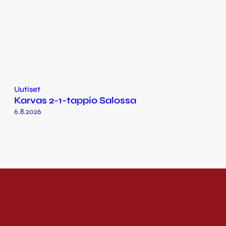
Uutiset
Karvas 2-1-tappio Salossa
6.8.2026