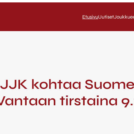
Etusivu
Uutiset
Joukkue
/ JJK kohtaa Suome
Vantaan tirstaina 9.