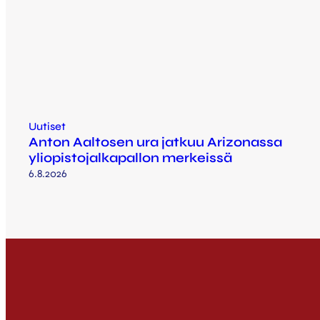
Uutiset
Anton Aaltosen ura jatkuu Arizonassa
yliopistojalkapallon merkeissä
6.8.2026