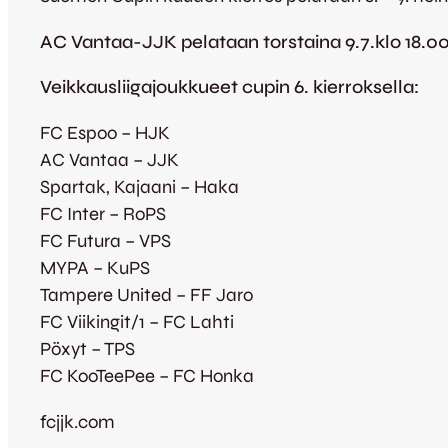
AC Vantaa-JJK pelataan torstaina 9.7.klo 18.0
Veikkausliigajoukkueet cupin 6. kierroksella:
FC Espoo – HJK
AC Vantaa – JJK
Spartak, Kajaani – Haka
FC Inter – RoPS
FC Futura – VPS
MYPA – KuPS
Tampere United – FF Jaro
FC Viikingit/1 – FC Lahti
Pöxyt – TPS
FC KooTeePee – FC Honka
fcjjk.com