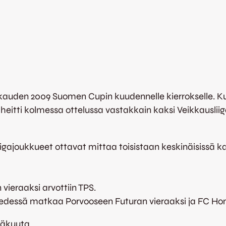
auden 2009 Suomen Cupin kuudennelle kierrokselle. Kuu
heitti kolmessa ottelussa vastakkain kaksi Veikkauslii
igajoukkueet ottavat mittaa toisistaan keskinäisissä k
vieraaksi arvottiin TPS.
n edessä matkaa Porvooseen Futuran vieraaksi ja FC H
näkuuta.