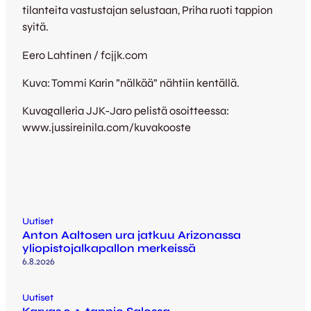
tilanteita vastustajan selustaan, Priha ruoti tappion
syitä.
Eero Lahtinen / fcjjk.com
Kuva: Tommi Karin ”nälkää” nähtiin kentällä.
Kuvagalleria JJK-Jaro pelistä osoitteessa:
www.jussireinila.com/kuvakooste
Uutiset
Anton Aaltosen ura jatkuu Arizonassa
yliopistojalkapallon merkeissä
6.8.2026
Uutiset