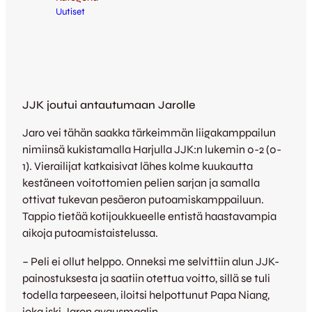
Uutiset
JJK joutui antautumaan Jarolle
Jaro vei tähän saakka tärkeimmän liigakamppailun
nimiinsä kukistamalla Harjulla JJK:n lukemin 0-2 (0-
1). Vierailijat katkaisivat lähes kolme kuukautta
kestäneen voitottomien pelien sarjan ja samalla
ottivat tukevan pesäeron putoamiskamppailuun.
Tappio tietää kotijoukkueelle entistä haastavampia
aikoja putoamistaistelussa.
– Peli ei ollut helppo. Onneksi me selvittiin alun JJK-
painostuksesta ja saatiin otettua voitto, sillä se tuli
todella tarpeeseen, iloitsi helpottunut Papa Niang,
joka iski Jaron avausmaalin.