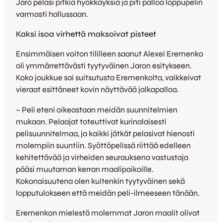
Jaro pelasi pitkiä hyökkäyksiä ja piti palloa loppupelin
varmasti hallussaan.
Kaksi isoa virhettä maksoivat pisteet
Ensimmäisen voiton tililleen saanut Alexei Eremenko
oli ymmärrettävästi tyytyväinen Jaron esitykseen.
Koko joukkue sai suitsutusta Eremenkolta, vaikkeivat
vieraat esittäneet kovin näyttävää jalkapalloa.
– Peli eteni oikeastaan meidän suunnitelmien
mukaan. Pelaajat toteuttivat kurinalaisesti
pelisuunnitelmaa, ja kaikki jätkät pelasivat hienosti
molempiin suuntiin. Syöttöpelissä riittää edelleen
kehitettävää ja virheiden seurauksena vastustaja
pääsi muutaman kerran maalipaikoille.
Kokonaisuutena olen kuitenkin tyytyväinen sekä
lopputulokseen että meidän peli-ilmeeseen tänään.
Eremenkon mielestä molemmat Jaron maalit olivat