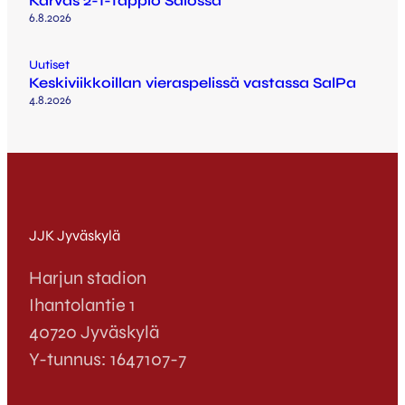
Karvas 2-1-tappio Salossa
6.8.2026
Uutiset
Keskiviikkoillan vieraspelissä vastassa SalPa
4.8.2026
JJK Jyväskylä
Harjun stadion
Ihantolantie 1
40720 Jyväskylä
Y-tunnus: 1647107-7