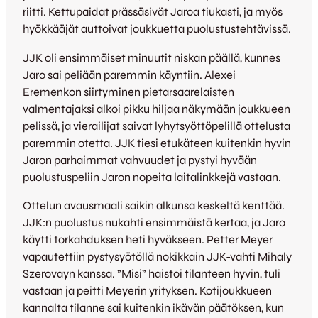
riitti. Kettupaidat prässäsivät Jaroa tiukasti, ja myös
hyökkääjät auttoivat joukkuetta puolustustehtävissä.
JJK oli ensimmäiset minuutit niskan päällä, kunnes
Jaro sai peliään paremmin käyntiin. Alexei
Eremenkon siirtyminen pietarsaarelaisten
valmentajaksi alkoi pikku hiljaa näkymään joukkueen
pelissä, ja vierailijat saivat lyhytsyöttöpelillä ottelusta
paremmin otetta. JJK tiesi etukäteen kuitenkin hyvin
Jaron parhaimmat vahvuudet ja pystyi hyvään
puolustuspeliin Jaron nopeita laitalinkkejä vastaan.
Ottelun avausmaali saikin alkunsa keskeltä kenttää.
JJK:n puolustus nukahti ensimmäistä kertaa, ja Jaro
käytti torkahduksen heti hyväkseen. Petter Meyer
vapautettiin pystysyötöllä nokikkain JJK-vahti Mihaly
Szerovayn kanssa. ”Misi” haistoi tilanteen hyvin, tuli
vastaan ja peitti Meyerin yrityksen. Kotijoukkueen
kannalta tilanne sai kuitenkin ikävän päätöksen, kun