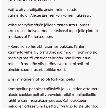
Voitto oli vierailijoille ensimmäinen uuden
valmentajan Alexei Eremenkon komennuksessa.
Valtaisan työmäärän jälleen raatanutta Tuomas
Latikkaa jäi kaivelemaan erityisesti tapa, jolla pisteet
matkasivat Pietarsaareen.
– Kerrankin oltiin aktiivisempi joukkue. Tehtiin
karmeita virheitä, joista Jaro iski maalit. Tuommoisia
maaleja meitä vastaan tehdään ihan liikaa. Mun
mielestä meidän olisi pitänyt voittaa toi peli, tai
ainakin saada tasuri, Latikka ruoti.
Ensimmäinen jakso oli tarkkaa peliä
Kamppailun panokset näkyivät joukkueiden otteissa
alusta saakka: peli oli varovaista, eikä maalipaikoilla
juhlittu kummassakaan päässä. Kotijoukkueen
pelaajien otteesta näki, että yritystä ja taistelutahtoa