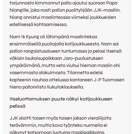
torjunnasta kimmonnut pallo ajautui suoraan Papa
Niangille, joka nosti pallon puolityhjään JJK-maaliin.
Niang onnistui maalinteossa viimeksi joukkueiden
edellisessä kohtaamisessa.
Nam Ik Kyung oli lähimpänä maalintekoa
ensimmäisellä puoliajalla kotijoukkueesta. Nam sai
pallon rangaistusalueen tuntumassa ja pelasi itsensä
väkisin laukaisupaikkaan Jaro-puolustuksen
ympäröimänä, mutta veto viuhui hieman maalin ohi
vasemmasta alakulmasta. Tilannetta edelsi
kapteenin nauhaa ottelussa kantaneen J-P Tuomasen
hieno pallonriisto liukutaklauksella.
Itseluottamuksen puute näkyi kotijoukkueen
pelissä
JJK aloitti toisen myös toisen jakson vierailijoita
terävämmin, mutta kova työnteko nurmella ei
näkynyt katsomoon luotuina maalipaikkoina.