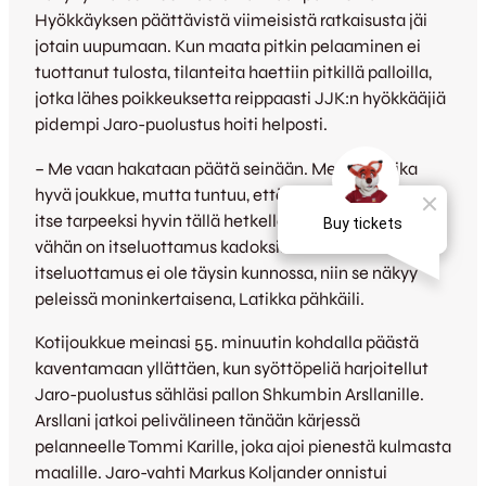
Hyökkäyksen päättävistä viimeisistä ratkaisusta jäi
jotain uupumaan. Kun maata pitkin pelaaminen ei
tuottanut tulosta, tilanteita haettiin pitkillä palloilla,
jotka lähes poikkeuksetta reippaasti JJK:n hyökkääjiä
pidempi Jaro-puolustus hoiti helposti.
– Me vaan hakataan päätä seinään. Meillä on aika
hyvä joukkue, mutta tuntuu, että tiedetäänkö me sitä
itse tarpeeksi hyvin tällä hetkellä. Tuntuu siltä, että
vähän on itseluottamus kadoksissa. Kun
itseluottamus ei ole täysin kunnossa, niin se näkyy
peleissä moninkertaisena, Latikka pähkäili.
Kotijoukkue meinasi 55. minuutin kohdalla päästä
kaventamaan yllättäen, kun syöttöpeliä harjoitellut
Jaro-puolustus sähläsi pallon Shkumbin Arsllanille.
Arsllani jatkoi pelivälineen tänään kärjessä
pelanneelle Tommi Karille, joka ajoi pienestä kulmasta
maalille. Jaro-vahti Markus Koljander onnistui