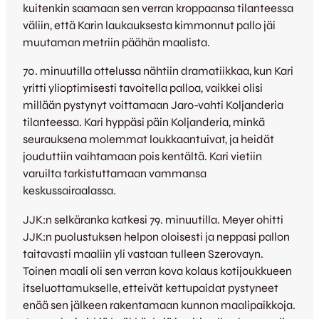
kuitenkin saamaan sen verran kroppaansa tilanteessa
väliin, että Karin laukauksesta kimmonnut pallo jäi
muutaman metriin päähän maalista.
70. minuutilla ottelussa nähtiin dramatiikkaa, kun Kari
yritti ylioptimisesti tavoitella palloa, vaikkei olisi
millään pystynyt voittamaan Jaro-vahti Koljanderia
tilanteessa. Kari hyppäsi päin Koljanderia, minkä
seurauksena molemmat loukkaantuivat, ja heidät
jouduttiin vaihtamaan pois kentältä. Kari vietiin
varuilta tarkistuttamaan vammansa
keskussairaalassa.
JJK:n selkäranka katkesi 79. minuutilla. Meyer ohitti
JJK:n puolustuksen helpon oloisesti ja neppasi pallon
taitavasti maaliin yli vastaan tulleen Szerovayn.
Toinen maali oli sen verran kova kolaus kotijoukkueen
itseluottamukselle, etteivät kettupaidat pystyneet
enää sen jälkeen rakentamaan kunnon maalipaikkoja.