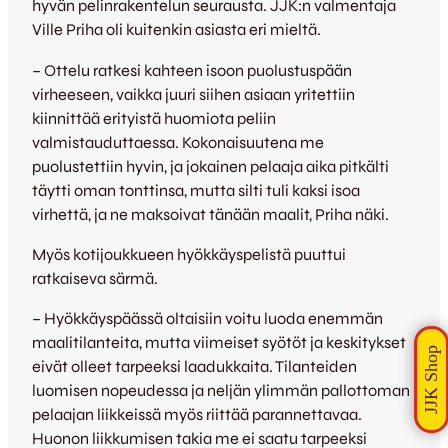
hyvän pelinrakentelun seurausta. JJK:n valmentaja
Ville Priha oli kuitenkin asiasta eri mieltä.
– Ottelu ratkesi kahteen isoon puolustuspään
virheeseen, vaikka juuri siihen asiaan yritettiin
kiinnittää erityistä huomiota peliin
valmistauduttaessa. Kokonaisuutena me
puolustettiin hyvin, ja jokainen pelaaja aika pitkälti
täytti oman tonttinsa, mutta silti tuli kaksi isoa
virhettä, ja ne maksoivat tänään maalit, Priha näki.
Myös kotijoukkueen hyökkäyspelistä puuttui
ratkaiseva särmä.
– Hyökkäyspäässä oltaisiin voitu luoda enemmän
maalitilanteita, mutta viimeiset syötöt ja keskitykset
eivät olleet tarpeeksi laadukkaita. Tilanteiden
luomisen nopeudessa ja neljän ylimmän pallottoman
pelaajan liikkeissä myös riittää parannettavaa.
Huonon liikkumisen takia me ei saatu tarpeeksi