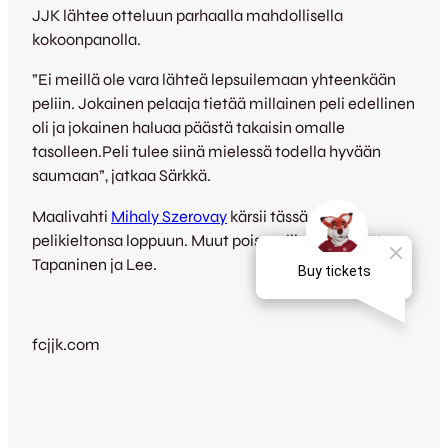
JJK lähtee otteluun parhaalla mahdollisella
kokoonpanolla.
”Ei meillä ole vara lähteä lepsuilemaan yhteenkään
peliin. Jokainen pelaaja tietää millainen peli edellinen
oli ja jokainen haluaa päästä takaisin omalle
tasolleen.Peli tulee siinä mielessä todella hyvään
saumaan”, jatkaa Särkkä.
Maalivahti
Mihaly Szerovay
kärsii tässä pelissä
pelikieltonsa loppuun. Muut poissaolijat ovat Antto
Tapaninen ja Lee.
fcjjk.com