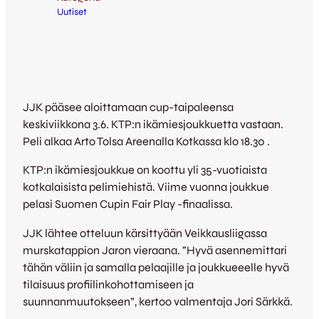
Uutiset
JJK pääsee aloittamaan cup-taipaleensa
keskiviikkona 3.6. KTP:n ikämiesjoukkuetta vastaan.
Peli alkaa Arto Tolsa Areenalla Kotkassa klo 18.30 .
KTP:n ikämiesjoukkue on koottu yli 35-vuotiaista
kotkalaisista pelimiehistä. Viime vuonna joukkue
pelasi Suomen Cupin Fair Play -finaalissa.
JJK lähtee otteluun kärsittyään Veikkausliigassa
murskatappion Jaron vieraana. ”Hyvä asennemittari
tähän väliin ja samalla pelaajille ja joukkueeelle hyvä
tilaisuus profiilinkohottamiseen ja
suunnanmuutokseen”, kertoo valmentaja Jori Särkkä.