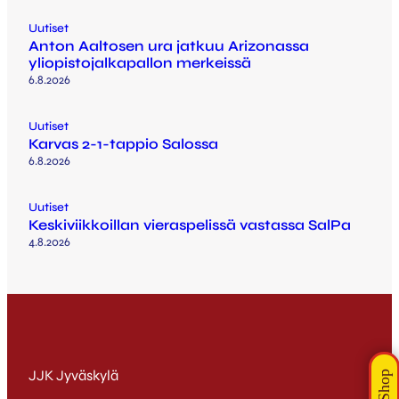
Uutiset
Anton Aaltosen ura jatkuu Arizonassa
yliopistojalkapallon merkeissä
6.8.2026
Uutiset
Karvas 2-1-tappio Salossa
6.8.2026
Uutiset
Keskiviikkoillan vieraspelissä vastassa SalPa
4.8.2026
JJK Jyväskylä