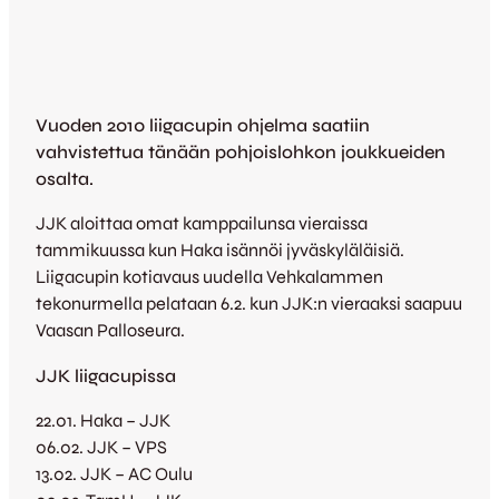
Vuoden 2010 liigacupin ohjelma saatiin
vahvistettua tänään pohjoislohkon joukkueiden
osalta.
JJK aloittaa omat kamppailunsa vieraissa
tammikuussa kun Haka isännöi jyväskyläläisiä.
Liigacupin kotiavaus uudella Vehkalammen
tekonurmella pelataan 6.2. kun JJK:n vieraaksi saapuu
Vaasan Palloseura.
JJK liigacupissa
22.01. Haka – JJK
06.02. JJK – VPS
13.02. JJK – AC Oulu