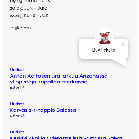
09.03. TamU – JJK
20.03. JJK – Jaro
24.03. KuPS – JJK
fcjjk.com
Uutiset
Anton Aaltosen ura jatkuu Arizonassa
yliopistojalkapallon merkeissä
6.8.2026
Uutiset
Karvas 2-1-tappio Salossa
6.8.2026
Uutiset
Keskiviikkoillan vieraspelissä vastassa SalPa