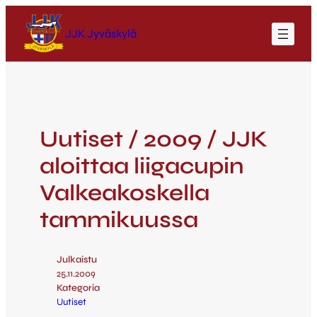
JJK Jyväskylä
Uutiset / 2009 / JJK
aloittaa liigacupin
Valkeakoskella
tammikuussa
Julkaistu
25.11.2009
Kategoria
Uutiset