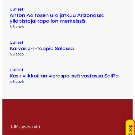
Uutiset
Anton Aaltosen ura jatkuu Arizonassa
yliopistojalkapallon merkeissä
6.8.2026
Uutiset
Karvas 2-1-tappio Salossa
6.8.2026
Uutiset
Keskiviikkoillan vieraspelissä vastassa SalPa
4.8.2026
JJK Jyväskylä