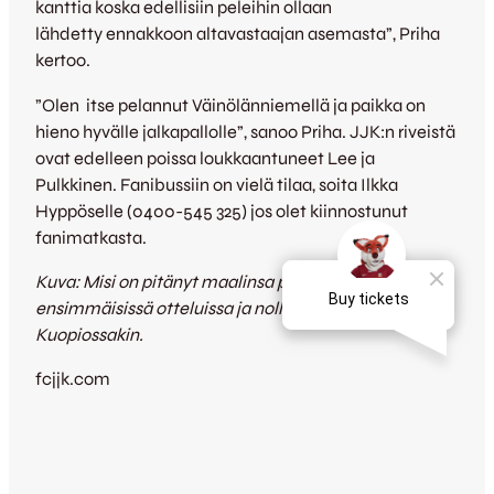
kanttia koska edellisiin peleihin ollaan
lähdetty ennakkoon altavastaajan asemasta”, Priha
kertoo.
”Olen itse pelannut Väinölänniemellä ja paikka on
hieno hyvälle jalkapallolle”, sanoo Priha. JJK:n riveistä
ovat edelleen poissa loukkaantuneet Lee ja
Pulkkinen. Fanibussiin on vielä tilaa, soita Ilkka
Hyppöselle (0400-545 325) jos olet kiinnostunut
fanimatkasta.
Kuva: Misi on pitänyt maalinsa puhtaana
ensimmäisissä otteluissa ja nollapeli on tavoitteena
Kuopiossakin.
fcjjk.com